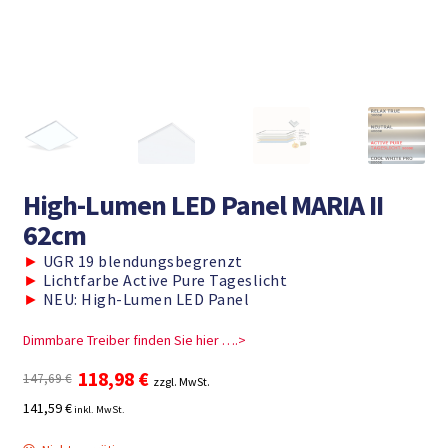
High-Lumen LED Panel MARIA II
62cm
►
UGR 19 blendungsbegrenzt
►
Lichtfarbe Active Pure Tageslicht
►
NEU: High-Lumen LED Panel
Dimmbare Treiber finden Sie hier ….>
Ursprünglicher
Aktueller
118,98
€
147,69
€
zzgl. MwSt.
Preis
Preis
141,59 €
inkl. MwSt.
war:
ist:
147,69 €
118,98 €.