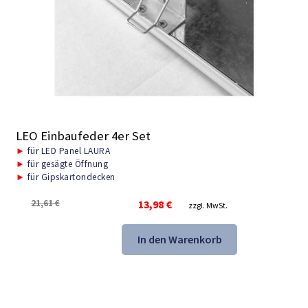
LEO Einbaufeder 4er Set
►
für LED Panel LAURA
►
für gesägte Öffnung
►
für Gipskartondecken
Ursprünglicher
Aktueller
21,61
€
13,98
€
zzgl. MwSt.
Preis
Preis
war:
ist:
In den Warenkorb
21,61 €
13,98 €.