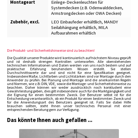
Montageart
Einlege-Deckenleuchten für
Systemdecken (z.B. Odenwalddecken,
Armstrongdecken oder OWA Decken)
Zubehör, excl.
LEO Einbaufeder erhältllich
,
MANDY
Seilabhängung erhältlich
,
MILA
Aufbaurahmen erhältlich
Die Produkt- und Sicherheitshinweise sind zu beachten!
Die Qualität unserer Produkte wird kontinuierlich auf höchstem Niveau geprüft
und ist deshalb strengen Kontrollen unterworfen. Alle obenstehenden
technischen Informationen und Daten werden von uns nach bestem und auf
praktischer Erfahrung beruhendem Wissen erstellt. Sie stellen
Durchschnittswerte dar und sind nicht für eine Spezifikation geeignet.
Insbesondere Maße, Lichtfarben und Lichtstärken sind vor Montage durch den
Anwender zu prüfen. Bei Planung und Montage sind die anerkannten Regeln
und Normen, wie z.B: DIN, VDE, sowie die Montage- und Sicherheitshinweise zu
beachten. Daher können wir weder ausdrücklich noch konkludent eine
Gewährleistung geben, dies gilt insbesondere auch für die Marktgängigkeit und
die Eignung für einen bestimmten Zweck. Der Benutzer selbst ist für die
Entscheidung verantwortlich, ob ein Produkt für einen bestimmten Zweck und
für die Anwendungsart des Benutzers geeignet ist. Falls Sie dabei Hilfe
brauchen sollten, steht Ihnen unser technisches Personal mit einer
entsprechenden Beratung gern zur Verfügung.
Das könnte Ihnen auch gefallen ...