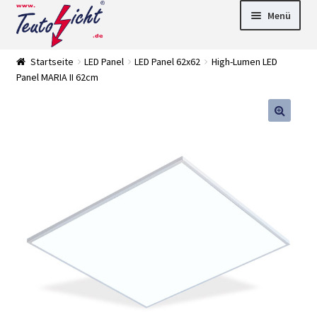
Zur
Springe
Menü
Navigation
zum
springen
Inhalt
► LED Panel
Startseite
LED Panel
LED Panel 62x62
High-Lumen LED
►
Panel MARIA II 62cm
Pflanzenlich
►
t
Downlights
►
Deckenleuch
►
ten
Außenleucht
► LED
en
Streifen
► Zubehör
►
Leuchtmittel
►
Versandarten
► Zahlarten