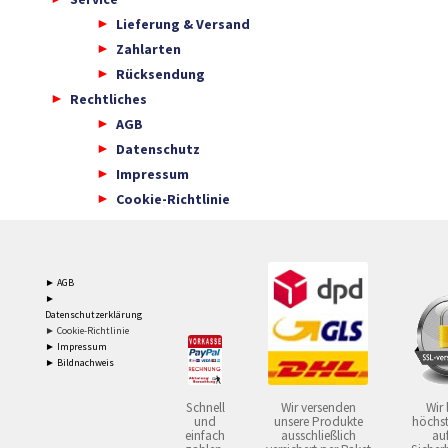
Lieferung & Versand
Zahlarten
Rücksendung
Rechtliches
AGB
Datenschutz
Impressum
Cookie-Richtlinie
► AGB
►
Datenschutzerklärung
► Cookie-Richtlinie
► Impressum
► Bildnachweis
Schnell
Wir versenden
Wir 
und
unsere Produkte
höchst
einfach
ausschließlich
auf