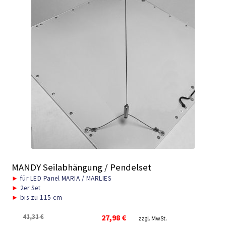
MANDY Seilabhängung / Pendelset
►
für LED Panel MARIA / MARLIES
►
2er Set
►
bis zu 115 cm
Ursprünglicher
Aktueller
41,31
€
27,98
€
zzgl. MwSt.