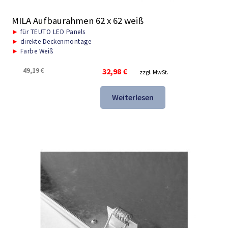
MILA Aufbaurahmen 62 x 62 weiß
►
für TEUTO LED Panels
►
direkte Deckenmontage
►
Farbe Weiß
Ursprünglicher
Aktueller
49,19
€
32,98
€
zzgl. MwSt.
Preis
Preis
war:
ist:
Weiterlesen
49,19 €
32,98 €.