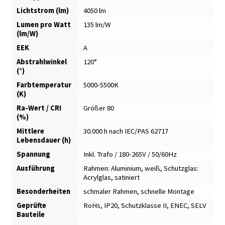
Lichtstrom (lm)
4050 lm
Lumen pro Watt
135 lm/W
(lm/W)
EEK
A
Abstrahlwinkel
120°
(°)
Farbtemperatur
5000-5500K
(K)
Ra-Wert / CRI
Größer 80
(%)
Mittlere
30.000 h nach IEC/PAS 62717
Lebensdauer (h)
Spannung
Inkl. Trafo / 180-265V / 50/60Hz
Ausführung
Rahmen: Aluminium, weiß
,
Schutzglas:
Acrylglas, satiniert
Besonderheiten
schmaler Rahmen
,
schnelle Montage
Geprüfte
RoHs, IP20, Schutzklasse II, ENEC, SELV
Bauteile