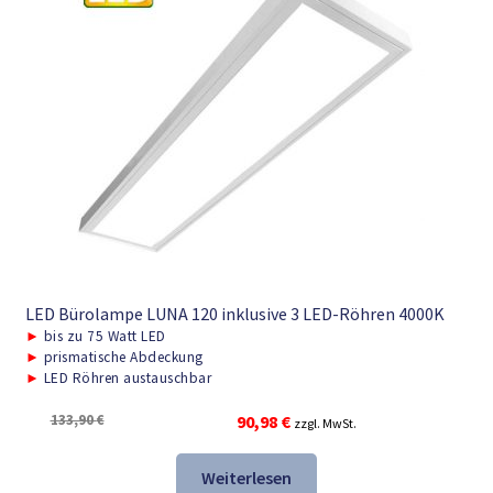
LED Bürolampe LUNA 120 inklusive 3 LED-Röhren 4000K
►
bis zu 75 Watt LED
►
prismatische Abdeckung
►
LED Röhren austauschbar
Ursprünglicher
Aktueller
133,90
€
90,98
€
zzgl. MwSt.
Preis
Preis
war:
ist:
Weiterlesen