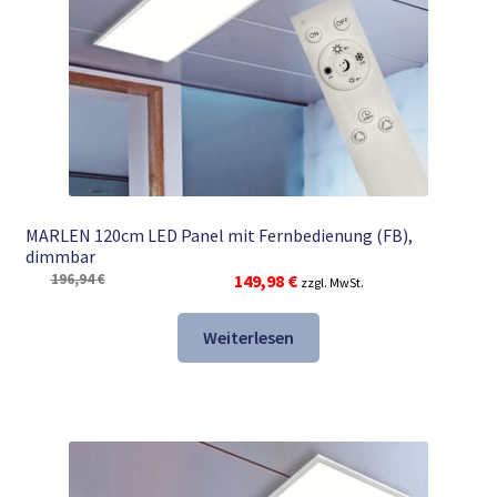
MARLEN 120cm LED Panel mit Fernbedienung (FB),
dimmbar
Ursprünglicher
Aktueller
196,94
€
149,98
€
zzgl. MwSt.
Preis
Preis
war:
ist:
Weiterlesen
196,94 €
149,98 €.