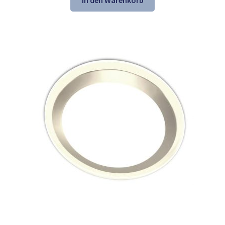
78,74 €
52,98 €.