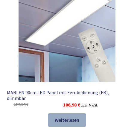
MARLEN 90cm LED Panel mit Fernbedienung (FB),
dimmbar
Ursprünglicher
Aktueller
157,54
€
106,98
€
zzgl. MwSt.
Preis
Preis
war:
ist:
Weiterlesen
157,54 €
106,98 €.