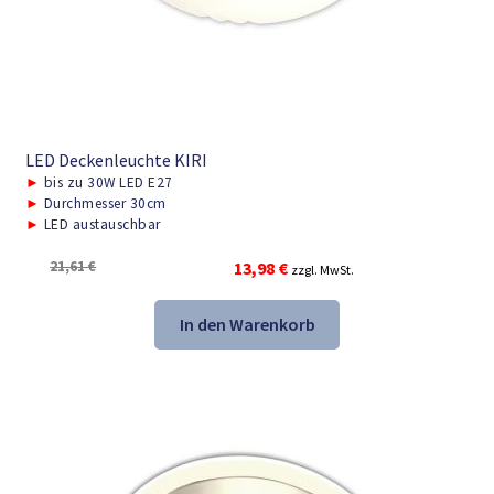
LED Deckenleuchte KIRI
►
bis zu 30W LED E27
►
Durchmesser 30cm
►
LED austauschbar
Ursprünglicher
Aktueller
21,61
€
13,98
€
zzgl. MwSt.
Preis
Preis
war:
ist:
In den Warenkorb
21,61 €
13,98 €.