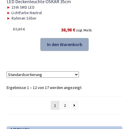
LED Deckenleuchte OSKAR 35cm
►
15W SMD LED
►
Lichtfarbe Neutral
►
Rahmen Silber
Ursprünglicher
Aktueller
57,07
€
38,98
€
zzgl. MwSt.
Preis
Preis
war:
ist:
In den Warenkorb
57,07 €
38,98 €.
Ergebnisse 1 – 12 von 17 werden angezeigt
1
2