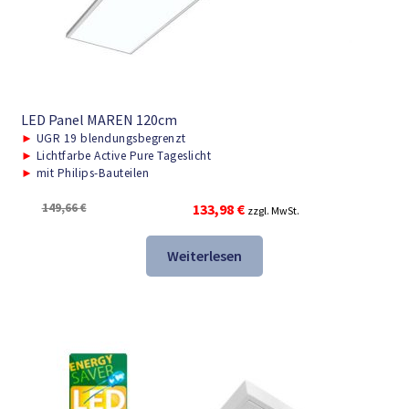
LED Panel MAREN 120cm
►
UGR 19 blendungsbegrenzt
►
Lichtfarbe Active Pure Tageslicht
►
mit Philips-Bauteilen
Ursprünglicher
Aktueller
149,66
€
133,98
€
zzgl. MwSt.
Preis
Preis
war:
ist:
Weiterlesen
149,66 €
133,98 €.