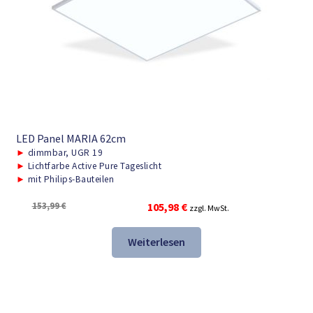
LED Panel MARIA 62cm
►
dimmbar, UGR 19
►
Lichtfarbe Active Pure Tageslicht
►
mit Philips-Bauteilen
Ursprünglicher
Aktueller
153,99
€
105,98
€
zzgl. MwSt.
Preis
Preis
war:
ist:
Weiterlesen
153,99 €
105,98 €.