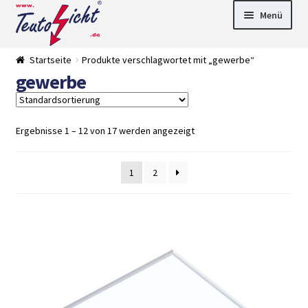
Zur
Springe
Menü
Navigation
zum
springen
Inhalt
► LED Panel
Startseite
Produkte verschlagwortet mit „gewerbe“
►
gewerbe
Pflanzenlich
►
t
Downlights
►
Deckenleuch
►
ten
Außenleucht
► LED
Ergebnisse 1 – 12 von 17 werden angezeigt
en
Streifen
► Zubehör
►
Leuchtmittel
►
1
2
Versandarten
► Zahlarten