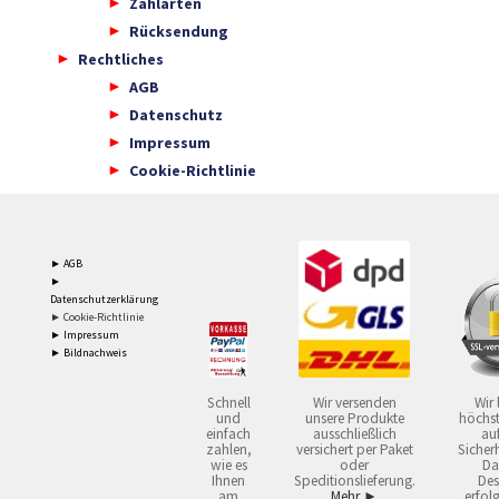
Zahlarten
Rücksendung
Rechtliches
AGB
Datenschutz
Impressum
Cookie-Richtlinie
► AGB
►
Datenschutzerklärung
► Cookie-Richtlinie
► Impressum
► Bildnachweis
Schnell
Wir versenden
Wir 
und
unsere Produkte
höchst
einfach
ausschließlich
auf
zahlen,
versichert per Paket
Sicherh
wie es
oder
Da
Ihnen
Speditionslieferung.
Des
am
Mehr ►
erfol