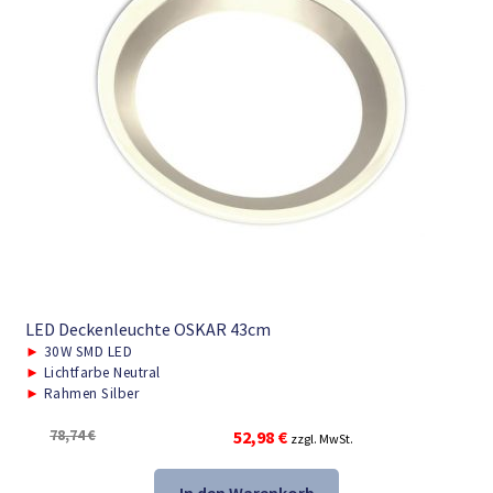
LED Deckenleuchte OSKAR 43cm
►
30W SMD LED
►
Lichtfarbe Neutral
►
Rahmen Silber
Ursprünglicher
Aktueller
78,74
€
52,98
€
zzgl. MwSt.
Preis
Preis
war:
ist:
In den Warenkorb