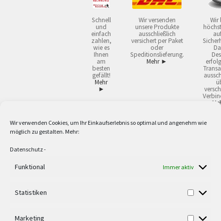
Schnell
Wir versenden
Wir 
und
unsere Produkte
höchst
einfach
ausschließlich
auf
zahlen,
versichert per Paket
Sicherh
wie es
oder
Da
Ihnen
Speditionslieferung.
Des
am
Mehr ►
erfol
besten
Transa
gefällt!
aussch
Mehr
ü
►
versch
Verbin
Me
Wir verwenden Cookies, um Ihr Einkaufserlebnis so optimal und angenehm wie
2
Lieferzeiten gelten mit Express-24.
Mehr ►
möglich zu gestalten. Mehr:
3
Nur für Firmen, Mindestbestellwert: 50,- €.
Mehr ►
5
Versandkostenfrei ab 59,90 € Nettowarenwert. Inseln ausgenommen. Unsere
Datenschutz
-
Angebote gelten ausschließlich für Industrie, Handwerk, Handel und freie
Funktional
Berufe zur Verwendung in der selbständigen, beruflichen oder gewerblichen
Immer aktiv
Tätigkeit. Kein Verkauf an privat. Alle Preise sind Nettopreise in Euro und
verstehen sich zzgl. der gesetzlichen Mehrwertsteuer und zzgl. Versand. Alle
Statistiken
verwendeten Logos und Firmennamen sind Warenzeichen oder eingetragene
Warenzeichen der jeweiligen Firmen. Irrtümer, Druckfehler, Zwischenverkauf
sowie technische Änderungen vorbehalten. Wir liefern ausschließlich zu
Marketing