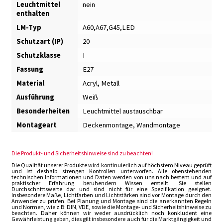
Leuchtmittel
nein
enthalten
LM-Typ
A60,A67,G45,LED
Schutzart (IP)
20
Schutzklasse
I
Fassung
E27
Material
Acryl, Metall
Ausführung
Weiß
Besonderheiten
Leuchtmittel austauschbar
Montageart
Deckenmontage, Wandmontage
Die Produkt- und Sicherheitshinweise sind zu beachten!
Die Qualität unserer Produkte wird kontinuierlich auf höchstem Niveau geprüft
und ist deshalb strengen Kontrollen unterworfen. Alle obenstehenden
technischen Informationen und Daten werden von uns nach bestem und auf
praktischer Erfahrung beruhendem Wissen erstellt. Sie stellen
Durchschnittswerte dar und sind nicht für eine Spezifikation geeignet.
Insbesondere Maße, Lichtfarben und Lichtstärken sind vor Montage durch den
Anwender zu prüfen. Bei Planung und Montage sind die anerkannten Regeln
und Normen, wie z.B: DIN, VDE, sowie die Montage- und Sicherheitshinweise zu
beachten. Daher können wir weder ausdrücklich noch konkludent eine
Gewährleistung geben, dies gilt insbesondere auch für die Marktgängigkeit und