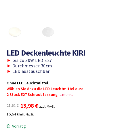
LED Deckenleuchte KIRI
►
bis zu 30W LED E27
►
Durchmesser 30cm
►
LED austauschbar
Ohne LED Leuchtmittel.
Wählen Sie dazu die LED Leuchtmittel aus:
2 Stück E27 Schraubfassung
…mehr…
Ursprünglicher
Aktueller
13,98
€
21,61
€
zzgl. MwSt.
Preis
Preis
16,64 €
inkl. MwSt.
war:
ist:
21,61 €
13,98 €.
Vorrätig