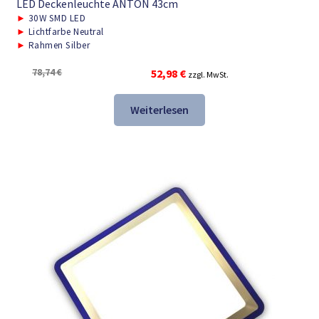
LED Deckenleuchte ANTON 43cm
►
30W SMD LED
►
Lichtfarbe Neutral
►
Rahmen Silber
Ursprünglicher
Aktueller
78,74
€
52,98
€
zzgl. MwSt.
Preis
Preis
war:
ist:
Weiterlesen
78,74 €
52,98 €.