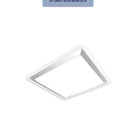
In den Warenkorb
21,61 €
13,98 €.