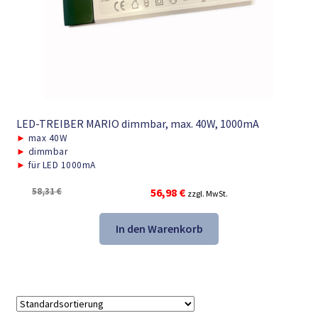
LED-TREIBER MARIO dimmbar, max. 40W, 1000mA
►
max 40W
►
dimmbar
►
für LED 1000mA
Ursprünglicher
Aktueller
58,31
€
56,98
€
zzgl. MwSt.
Preis
Preis
war:
ist:
In den Warenkorb
58,31 €
56,98 €.