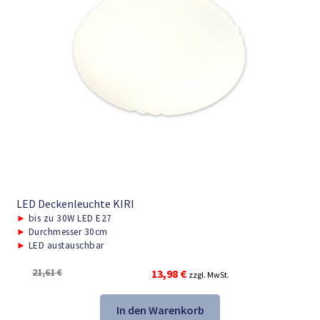
LED Deckenleuchte KIRI
►
bis zu 30W LED E27
►
Durchmesser 30cm
►
LED austauschbar
Ursprünglicher
Aktueller
21,61
€
13,98
€
zzgl. MwSt.
Preis
Preis
war:
ist:
In den Warenkorb