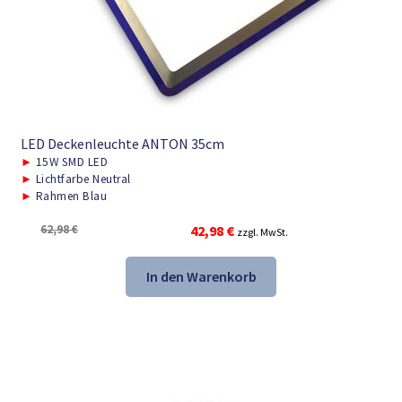
LED Deckenleuchte ANTON 35cm
►
15W SMD LED
►
Lichtfarbe Neutral
►
Rahmen Blau
Ursprünglicher
Aktueller
62,98
€
42,98
€
zzgl. MwSt.
Preis
Preis
war:
ist:
In den Warenkorb
62,98 €
42,98 €.