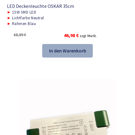
LED Deckenleuchte OSKAR 35cm
►
15W SMD LED
►
Lichtfarbe Neutral
►
Rahmen Blau
Ursprünglicher
Aktueller
68,89
€
46,98
€
zzgl. MwSt.
Preis
Preis
war:
ist:
In den Warenkorb
68,89 €
46,98 €.