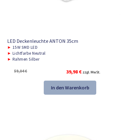
LED Deckenleuchte ANTON 35cm
►
15W SMD LED
►
Lichtfarbe Neutral
►
Rahmen Silber
Ursprünglicher
Aktueller
59,04
€
39,98
€
zzgl. MwSt.
Preis
Preis
war:
ist:
In den Warenkorb
59,04 €
39,98 €.