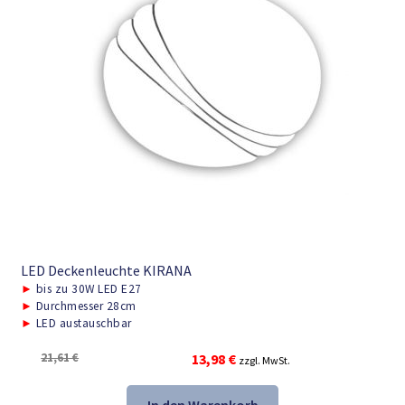
LED Deckenleuchte KIRANA
►
bis zu 30W LED E27
►
Durchmesser 28cm
►
LED austauschbar
Ursprünglicher
Aktueller
21,61
€
13,98
€
zzgl. MwSt.
Preis
Preis
war:
ist: