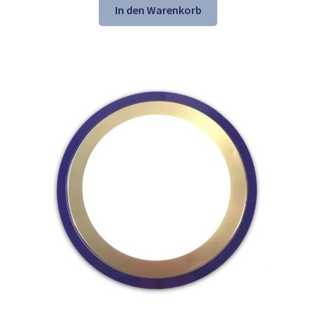
war:
ist:
In den Warenkorb
21,61 €
13,98 €.