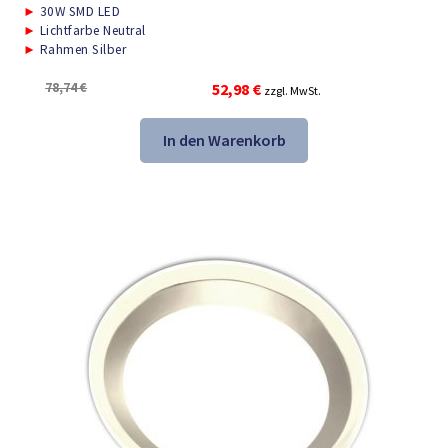
►
30W SMD LED
►
Lichtfarbe Neutral
►
Rahmen Silber
Ursprünglicher
Aktueller
78,74
€
52,98
€
zzgl. MwSt.
Preis
Preis
war:
ist:
In den Warenkorb
78,74 €
52,98 €.