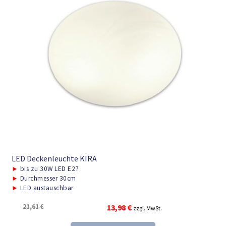
LED Deckenleuchte KIRA
►
bis zu 30W LED E27
►
Durchmesser 30cm
►
LED austauschbar
Ursprünglicher
Aktueller
21,61
€
13,98
€
zzgl. MwSt.
Preis
Preis