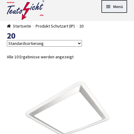
Zur
Springe
Menü
Navigation
zum
springen
Inhalt
► LED Panel
Startseite
Produkt Schutzart (IP)
20
►
20
Pflanzenlich
►
t
Downlights
►
Deckenleuch
►
ten
Außenleucht
► LED
Alle 10 Ergebnisse werden angezeigt
en
Streifen
► Zubehör
►
Leuchtmittel
►
Versandarten
► Zahlarten