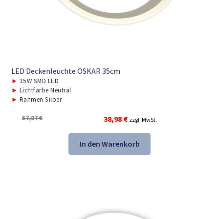
LED Deckenleuchte OSKAR 35cm
►
15W SMD LED
►
Lichtfarbe Neutral
►
Rahmen Silber
Ursprünglicher
Aktueller
57,07
€
38,98
€
zzgl. MwSt.
Preis
Preis
war:
ist:
In den Warenkorb
57,07 €
38,98 €.