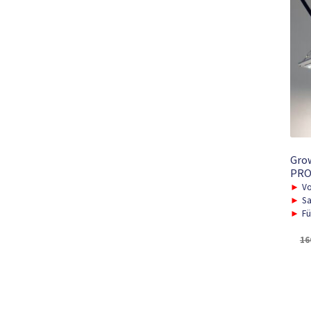
Gro
PRO,
►
Vo
►
Sa
►
Fü
16