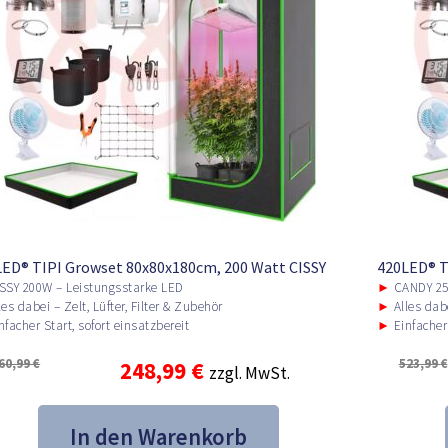
ED® TIPI Growset 80x80x180cm, 200 Watt CISSY
420LED® T
SSY 200W – Leistungsstarke LED
►
CANDY 25
es dabei – Zelt, Lüfter, Filter & Zubehör
►
Alles dabe
facher Start, sofort einsatzbereit
►
Einfacher 
60,99
€
523,99
€
Ursprünglicher
Aktueller
248,99
€
zzgl. MwSt.
Preis
Preis
In den Warenkorb
war:
ist: