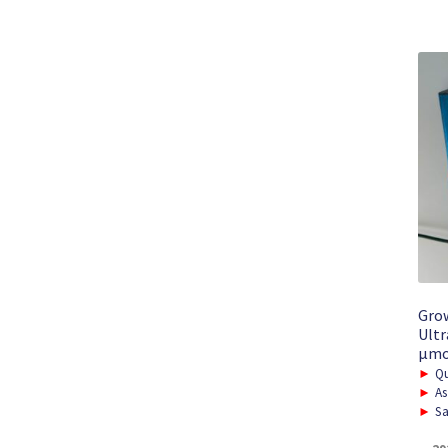
Gro
Ultr
μmo
►
Qu
►
As
►
Sa