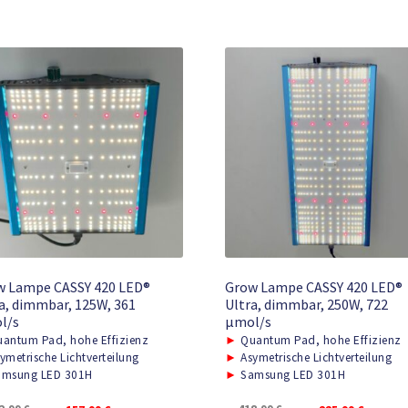
w Lampe CASSY 420 LED®
Grow Lampe CASSY 420 LED®
a, dimmbar, 125W, 361
Ultra, dimmbar, 250W, 722
l/s
μmol/s
antum Pad, hohe Effizienz
►
Quantum Pad, hohe Effizienz
ymetrische Lichtverteilung
►
Asymetrische Lichtverteilung
msung LED 301H
►
Samsung LED 301H