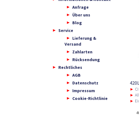
Anfrage
Über uns
Blog
Service
Lieferung &
Versand
Zahlarten
Rücksendung
Rechtliches
AGB
Datenschutz
420L
►
CI
Impressum
►
All
Cookie-Richtlinie
►
Ein
4