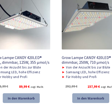
w Lampe CANDY 420LED®
Grow Lampe CANDY 420LED® 
 dimmbar, 125W, 355 μmol/s
dimmbar, 250W, 710 μmol/s
n der Anzucht bis zur Blüte
►
Von der Anzucht bis zur Blüte
msung LED, hohe Effizienz
►
Samsung LED, hohe Effizienz
r Hobby und Profi
►
Für Hobby und Profi
Ursprünglicher
Aktueller
Ursprünglicher
Aktuelle
6,99
€
89,99
€
292,99
€
157,99
€
zzgl. MwSt.
zzgl. MwS
Preis
Preis
Preis
Preis
war:
ist:
war:
ist:
In den Warenkorb
In den Warenkorb
166,99 €
89,99 €.
292,99 €
157,99 €