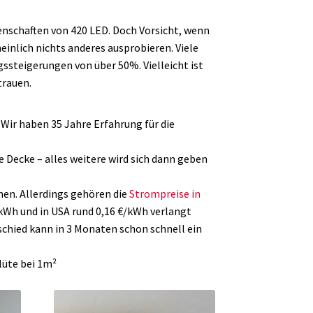
benutzen,
um
enschaften von 420 LED. Doch Vorsicht, wenn
die
inlich nichts anderes ausprobieren. Viele
Lautstärke
steigerungen von über 50%. Vielleicht ist
zu
trauen.
regeln.
Wir haben 35 Jahre Erfahrung für die
 Decke – alles weitere wird sich dann geben
hen. Allerdings gehören die
Strompreise in
kWh und in USA rund 0,16 €/kWh verlangt
schied kann in 3 Monaten schon schnell ein
lüte bei 1m²