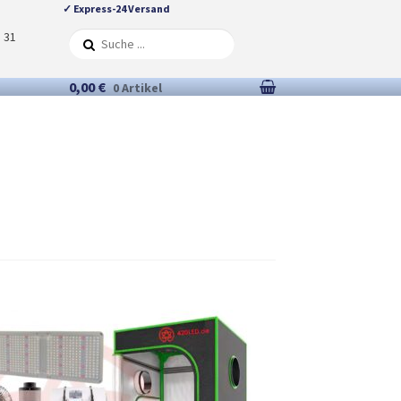
✓ Express-24 Versand
5 31
0,00 €
0 Artikel