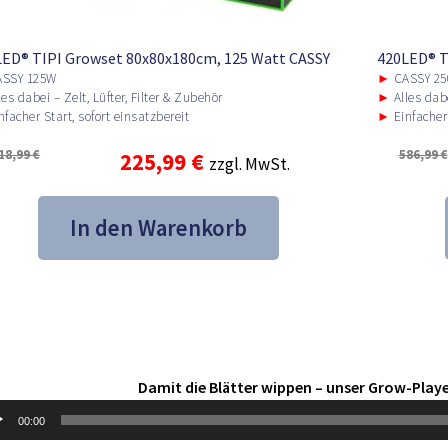
ED® TIPI Growset 80x80x180cm, 125 Watt CASSY
420LED® T
SSY 125W
►
CASSY 25
es dabei – Zelt, Lüfter, Filter & Zubehör
►
Alles dabe
facher Start, sofort einsatzbereit
►
Einfacher 
18,99
€
586,99
€
Ursprünglicher
Aktueller
225,99
€
zzgl. MwSt.
Preis
Preis
In den Warenkorb
war:
ist:
418,99 €
225,99 €.
Damit die Blätter wippen – unser Grow-Playe
o-
00:00
er