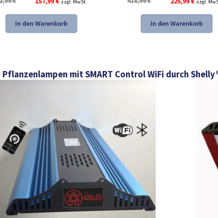
Ursprünglicher
Aktueller
Ursprünglicher
Aktuelle
2,99
€
157,99
€
418,99
€
225,99
€
zzgl. MwSt.
zzgl. MwS
Preis
Preis
Preis
Preis
war:
ist:
war:
ist:
In den Warenkorb
In den Warenkorb
292,99 €
157,99 €.
418,99 €
225,99 €
 Pflanzenlampen mit SMART Control WiFi durch Shelly®