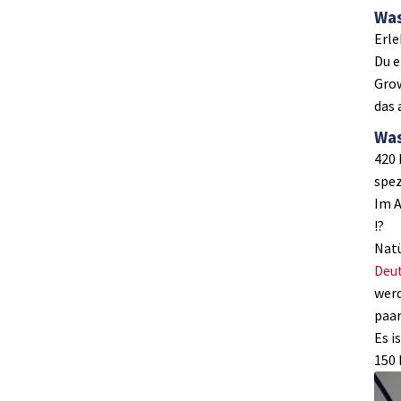
Was
Erle
Du e
Grow
das 
Was
420 
spez
Im A
!?
Natü
Deu
werd
paar
Es i
150 