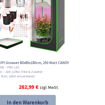
IPI Growset 80x80x180cm, 250 Watt CANDY
0W – PRO LED
i – Zelt, Lüfter, Filter & Zubehör
Start, sofort einsatzbereit
Ursprünglicher
Aktueller
282,99
€
zzgl. MwSt.
Preis
Preis
In den Warenkorb
war:
ist: