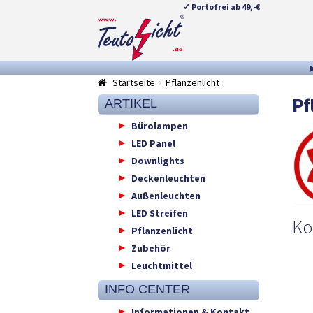
✓ Portofrei ab 49,-€
Zur
Springe
Navigation
zum
springen
Inhalt
Startseite
Pflanzenlicht
Pf
ARTIKEL
Bürolampen
LED Panel
Downlights
Deckenleuchten
Außenleuchten
LED Streifen
Ko
Pflanzenlicht
Zubehör
Leuchtmittel
INFO CENTER
Informationen & Kontakt