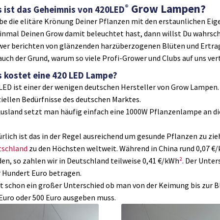
Grow Lampen?
®
 ist das Geheimnis von 420LED
be die elitäre Krönung Deiner Pflanzen mit den erstaunlichen Eig
inmal Deinen Grow damit beleuchtet hast, dann willst Du wahrsche
er berichten von glänzenden harzüberzogenen Blüten und Ertrags
auch der Grund, warum so viele Profi-Grower und Clubs auf uns ver
 kostet eine 420 LED Lampe?
LED ist einer der wenigen deutschen Hersteller von Grow Lampen. 
iellen Bedürfnisse des deutschen Marktes.
usland setzt man häufig einfach eine 1000W Pflanzenlampe an die
rlich ist das in der Regel ausreichend um gesunde Pflanzen zu zie
tschland
zu den Höchsten weltweit. Während in China rund 0,07 €/
en, so zahlen wir in Deutschland teilweise 0,41 €/kWh
²
. Der Unter
 Hundert Euro betragen.
st schon ein großer Unterschied ob man von der Keimung bis zur B
Euro oder 500 Euro ausgeben muss.