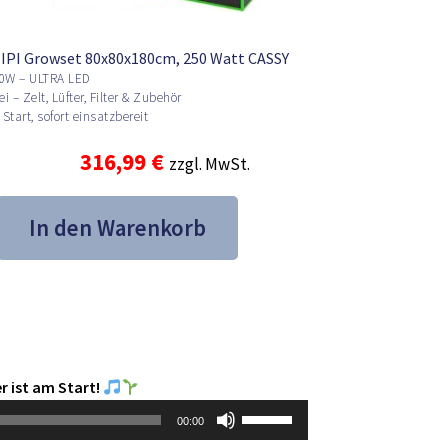
IPI Growset 80x80x180cm, 250 Watt CASSY
0W – ULTRA LED
i – Zelt, Lüfter, Filter & Zubehör
Start, sofort einsatzbereit
Ursprünglicher
Aktueller
316,99
€
zzgl. MwSt.
Preis
Preis
In den Warenkorb
war:
ist:
586,99 €
316,99 €.
r ist am Start!
Pfeiltasten
00:00
Hoch/Runter