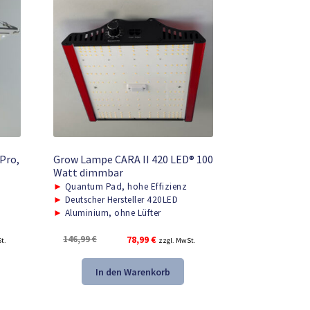
Pro,
Grow Lampe CARA II 420 LED® 100
Watt dimmbar
►
Quantum Pad, hohe Effizienz
►
Deutscher Hersteller 420LED
►
Aluminium, ohne Lüfter
r
Ursprünglicher
Aktueller
146,99
€
78,99
€
t.
zzgl. MwSt.
Preis
Preis
war:
ist:
In den Warenkorb
.
146,99 €
78,99 €.