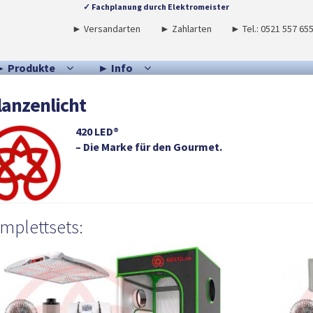
✓ Fachplanung durch Elektromeister
► Versandarten
► Zahlarten
► Tel.: 0521 557 65
► Produkte
► Info
lanzenlicht
420 LED®
– Die Marke für den Gourmet.
mplettsets: