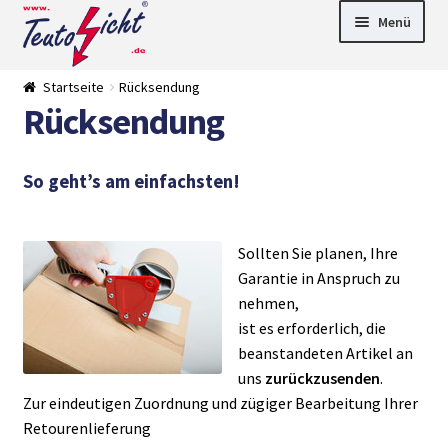
Zur
Springe
Menü
Navigation
zum
springen
Inhalt
► LED Panel
Startseite
Rücksendung
►
Rücksendung
Pflanzenlich
►
t
Downlights
►
Deckenleuch
►
ten
Außenleucht
► LED
So geht’s am einfachsten!
en
Streifen
► Zubehör
►
Leuchtmittel
►
Sollten Sie planen, Ihre
Versandarten
► Zahlarten
Garantie in Anspruch zu
nehmen,
ist es erforderlich, die
beanstandeten Artikel an
uns
zurückzusenden
.
Zur eindeutigen Zuordnung und zügiger Bearbeitung Ihrer
Retourenlieferung