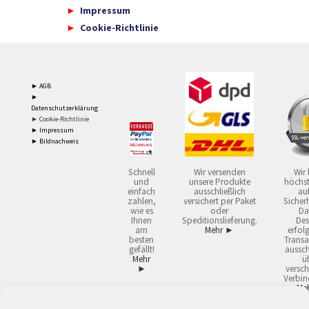
Impressum
Cookie-Richtlinie
► AGB
►
Datenschutzerklärung
► Cookie-Richtlinie
► Impressum
► Bildnachweis
Schnell
Wir versenden
Wir 
und
unsere Produkte
höchst
einfach
ausschließlich
auf
zahlen,
versichert per Paket
Sicherh
wie es
oder
Da
Ihnen
Speditionslieferung.
Des
am
Mehr ►
erfol
besten
Transa
gefällt!
aussch
Mehr
ü
►
versch
Verbin
Me