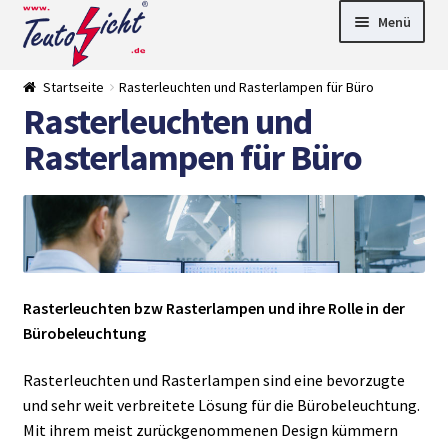
Zur
Springe
Menü
Navigation
zum
springen
Inhalt
► LED Panel
Startseite
Rasterleuchten und Rasterlampen für Büro
►
Rasterleuchten und
Pflanzenlich
►
t
Downlights
►
Rasterlampen für Büro
Deckenleuch
►
ten
Außenleucht
► LED
en
Streifen
► Zubehör
►
Leuchtmittel
►
Versandarten
► Zahlarten
Rasterleuchten bzw Rasterlampen und ihre Rolle in der
Bürobeleuchtung
Rasterleuchten und Rasterlampen sind eine bevorzugte
und sehr weit verbreitete Lösung für die Bürobeleuchtung.
Mit ihrem meist zurückgenommenen Design kümmern