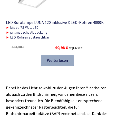
LED Bürolampe LUNA 120 inklusive 3 LED-Röhren 4000K
►
bis zu 75 Watt LED
►
prismatische Abdeckung
►
LED Röhren austauschbar
Ursprünglicher
Aktueller
133,90
€
90,98
€
zzgl. MwSt.
Preis
Preis
war:
ist:
Weiterlesen
133,90 €
90,98 €.
Dabei ist das Licht sowohl zu den Augen Ihrer Mitarbeiter
als auch zu den Bildschirmen, vor denen diese sitzen,
besonders freundlich. Die Blendfähigkeit entsprechend
gekennzeichneter Rasterleuchten, die für
Bildschirmarbeitsplätze (BAP) geeignet sind, ist Dank des