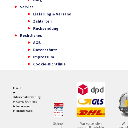
Service
Lieferung & Versand
Zahlarten
Rücksendung
Rechtliches
AGB
Datenschutz
Impressum
Cookie-Richtlinie
► AGB
►
Datenschutzerklärung
► Cookie-Richtlinie
► Impressum
► Bildnachweis
Schnell
Wir versenden
Wir 
und
unsere Produkte
höchst