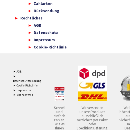
Zahlarten
Rücksendung
Rechtliches
AGB
Datenschutz
Impressum
Cookie-Richtlinie
► AGB
►
Datenschutzerklärung
► Cookie-Richtlinie
► Impressum
► Bildnachweis
Schnell
Wir versenden
Wir 
und
unsere Produkte
höchst
einfach
ausschließlich
auf
zahlen,
versichert per Paket
Sicherh
wie es
oder
Da
Ihnen
Speditionslieferung.
Des