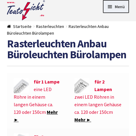
Zur
Springe
Menü
Navigation
zum
springen
Inhalt
► LED Panel
Startseite
Rasterleuchten
Rasterleuchten Anbau
►
Büroleuchten Bürolampen
Pflanzenlich
►
Rasterleuchten Anbau
t
Downlights
►
Deckenleuch
►
Büroleuchten Bürolampen
ten
Außenleucht
► LED
en
Streifen
► Zubehör
►
Leuchtmittel
►
Versandarten
► Zahlarten
für 1 Lampe
für 2
eine LED
Lampen
Röhre in einem
zwei LED Röhren in
langen Gehäuse ca.
einem langen Gehäuse
120 oder 150cm
Mehr
ca. 120 oder 150cm
►
Mehr ►