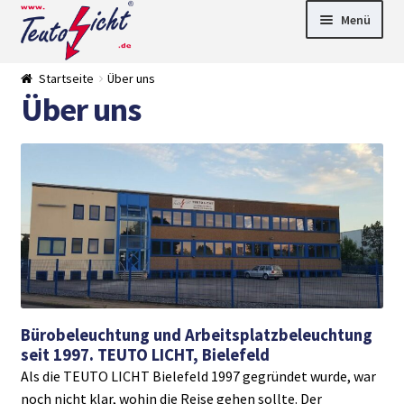
Zur
Springe
Menü
Navigation
zum
springen
Inhalt
► LED Panel
Startseite
Über uns
►
Über uns
Pflanzenlich
►
t
Downlights
►
Deckenleuch
►
ten
Außenleucht
► LED
en
Streifen
► Zubehör
►
Leuchtmittel
►
Versandarten
► Zahlarten
Bürobeleuchtung und Arbeitsplatzbeleuchtung
seit 1997. TEUTO LICHT, Bielefeld
Als die TEUTO LICHT Bielefeld 1997 gegründet wurde, war
noch nicht klar, wohin die Reise gehen sollte. Der