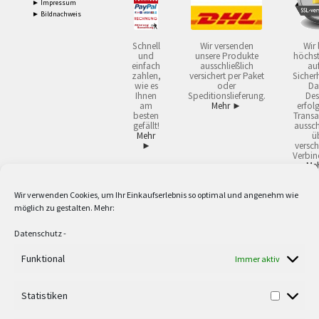
► Impressum
► Bildnachweis
Schnell
Wir versenden
Wir 
und
unsere Produkte
höchst
einfach
ausschließlich
auf
zahlen,
versichert per Paket
Sicherh
wie es
oder
Da
Ihnen
Speditionslieferung.
Des
am
Mehr ►
erfol
besten
Transa
gefällt!
aussch
Mehr
ü
►
versch
Verbin
Me
Wir verwenden Cookies, um Ihr Einkaufserlebnis so optimal und angenehm wie
2
Lieferzeiten gelten mit Express-24.
Mehr ►
möglich zu gestalten. Mehr:
3
Nur für Firmen, Mindestbestellwert: 50,- €.
Mehr ►
5
Versandkostenfrei ab 59,90 € Nettowarenwert. Inseln ausgenommen. Unsere
Datenschutz
-
Angebote gelten ausschließlich für Industrie, Handwerk, Handel und freie
Berufe zur Verwendung in der selbständigen, beruflichen oder gewerblichen
Funktional
Immer aktiv
Tätigkeit. Kein Verkauf an privat. Alle Preise sind Nettopreise in Euro und
verstehen sich zzgl. der gesetzlichen Mehrwertsteuer und zzgl. Versand. Alle
Statistiken
verwendeten Logos und Firmennamen sind Warenzeichen oder eingetragene
Warenzeichen der jeweiligen Firmen. Irrtümer, Druckfehler, Zwischenverkauf