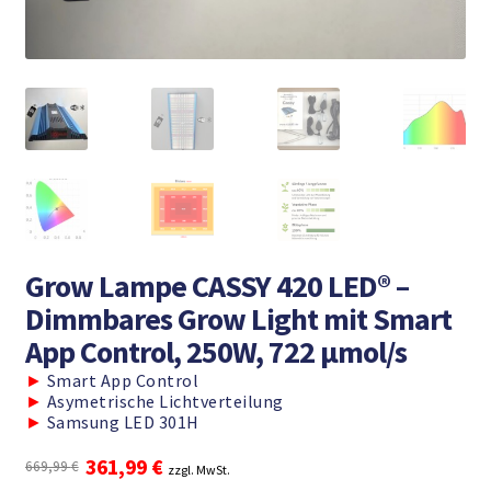
Grow Lampe CASSY 420 LED® –
Dimmbares Grow Light mit Smart
App Control, 250W, 722 μmol/s
►
Smart App Control
►
Asymetrische Lichtverteilung
►
Samsung LED 301H
Ursprünglicher
Aktueller
361,99
€
669,99
€
zzgl. MwSt.
Preis
Preis