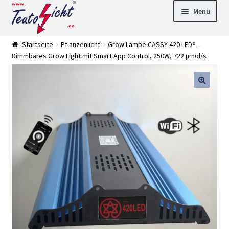
Zur
Springe
Menü
Navigation
zum
springen
Inhalt
► LED Panel
Startseite
Pflanzenlicht
Grow Lampe CASSY 420 LED® –
►
Dimmbares Grow Light mit Smart App Control, 250W, 722 μmol/s
Pflanzenlich
►
t
Downlights
►
Deckenleuch
►
ten
Außenleucht
► LED
en
Streifen
► Zubehör
►
Leuchtmittel
►
Versandarten
► Zahlarten