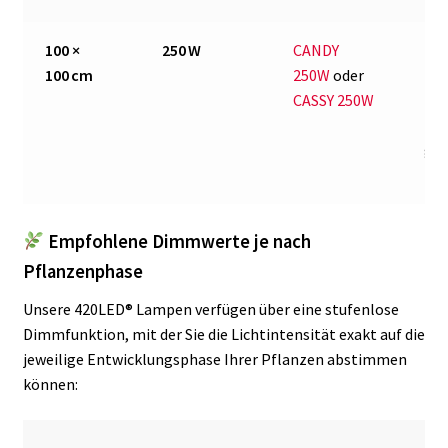
100 ×
250 W
CANDY
Per
100 cm
250W
oder
für
CASSY 250W
Flä
für
gl
Lic
Empfohlene Dimmwerte je nach
Pflanzenphase
Unsere 420LED® Lampen verfügen über eine stufenlose
Dimmfunktion, mit der Sie die Lichtintensität exakt auf die
jeweilige Entwicklungsphase Ihrer Pflanzen abstimmen
können: