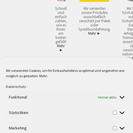
Schnell
Wir versenden
Wir 
und
unsere Produkte
höchst
einfach
ausschließlich
auf
zahlen,
versichert per Paket
Sicherh
wie es
oder
Da
Ihnen
Speditionslieferung.
Des
am
Mehr ►
erfol
besten
Transa
gefällt!
aussch
Mehr
ü
►
versch
Verbin
Me
Wir verwenden Cookies, um Ihr Einkaufserlebnis so optimal und angenehm wie
2
Lieferzeiten gelten mit Express-24.
Mehr ►
möglich zu gestalten. Mehr:
3
Nur für Firmen, Mindestbestellwert: 50,- €.
Mehr ►
5
Versandkostenfrei ab 59,90 € Nettowarenwert. Inseln ausgenommen. Unsere
Datenschutz
-
Angebote gelten ausschließlich für Industrie, Handwerk, Handel und freie
Berufe zur Verwendung in der selbständigen, beruflichen oder gewerblichen
Funktional
Immer aktiv
Tätigkeit. Kein Verkauf an privat. Alle Preise sind Nettopreise in Euro und
verstehen sich zzgl. der gesetzlichen Mehrwertsteuer und zzgl. Versand. Alle
Statistiken
verwendeten Logos und Firmennamen sind Warenzeichen oder eingetragene
Warenzeichen der jeweiligen Firmen. Irrtümer, Druckfehler, Zwischenverkauf
sowie technische Änderungen vorbehalten. Wir liefern ausschließlich zu
Marketing
unseren AGB.
Mehr ►