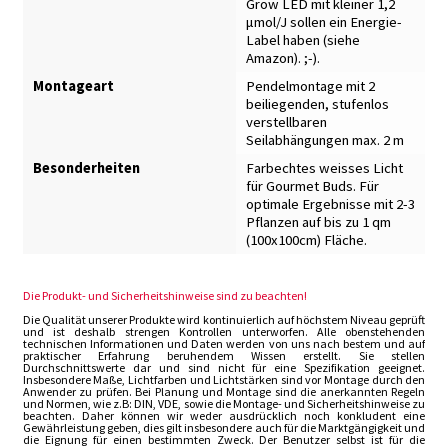
Grow LED mit kleiner 1,2
μmol/J sollen ein Energie-
Label haben (siehe
Amazon). ;-).
Montageart
Pendelmontage mit 2
beiliegenden, stufenlos
verstellbaren
Seilabhängungen max. 2 m
Besonderheiten
Farbechtes weisses Licht
für Gourmet Buds. Für
optimale Ergebnisse mit 2-3
Pflanzen auf bis zu 1 qm
(100x100cm) Fläche.
Die Produkt- und Sicherheitshinweise sind zu beachten!
Die Qualität unserer Produkte wird kontinuierlich auf höchstem Niveau geprüft
und ist deshalb strengen Kontrollen unterworfen. Alle obenstehenden
technischen Informationen und Daten werden von uns nach bestem und auf
praktischer Erfahrung beruhendem Wissen erstellt. Sie stellen
Durchschnittswerte dar und sind nicht für eine Spezifikation geeignet.
Insbesondere Maße, Lichtfarben und Lichtstärken sind vor Montage durch den
Anwender zu prüfen. Bei Planung und Montage sind die anerkannten Regeln
und Normen, wie z.B: DIN, VDE, sowie die Montage- und Sicherheitshinweise zu
beachten. Daher können wir weder ausdrücklich noch konkludent eine
Gewährleistung geben, dies gilt insbesondere auch für die Marktgängigkeit und
die Eignung für einen bestimmten Zweck. Der Benutzer selbst ist für die