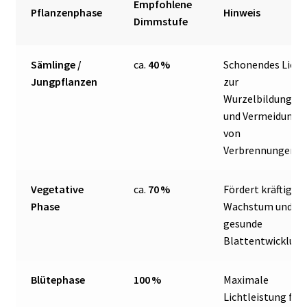
Empfohlene
Pflanzenphase
Hinweis
Dimmstufe
Sämlinge /
ca.
40 %
Schonendes Licht
Jungpflanzen
zur
Wurzelbildung
und Vermeidung
von
Verbrennungen
Vegetative
ca.
70 %
Fördert kräftiges
Phase
Wachstum und
gesunde
Blattentwicklun
Blütephase
100 %
Maximale
Lichtleistung für