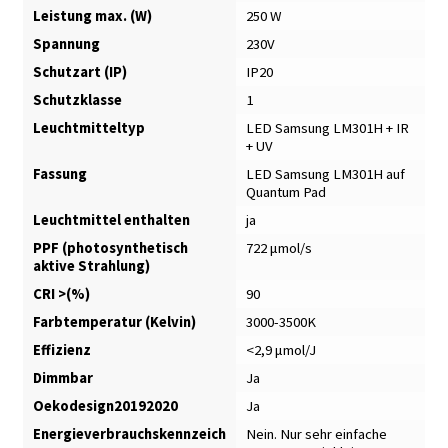
Leistung max. (W)
250 W
Spannung
230V
Schutzart (IP)
IP20
Schutzklasse
1
Leuchtmitteltyp
LED Samsung LM301H + IR
+ UV
Fassung
LED Samsung LM301H auf
Quantum Pad
Leuchtmittel enthalten
ja
PPF (photosynthetisch
722 μmol/s
aktive Strahlung)
CRI >(%)
90
Farbtemperatur (Kelvin)
3000-3500K
Effizienz
<2,9 μmol/J
Dimmbar
Ja
Oekodesign20192020
Ja
Energieverbrauchskennzeich
Nein. Nur sehr einfache