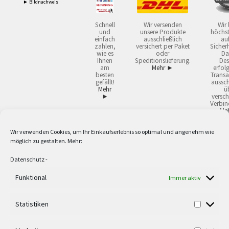
► Bildnachweis
Schnell
Wir versenden
Wir 
und
unsere Produkte
höchst
einfach
ausschließlich
auf
zahlen,
versichert per Paket
Sicherh
wie es
oder
Da
Ihnen
Speditionslieferung.
Des
am
Mehr ►
erfol
besten
Transa
gefällt!
aussch
Mehr
ü
►
versch
Verbin
Me
Wir verwenden Cookies, um Ihr Einkaufserlebnis so optimal und angenehm wie
2
Lieferzeiten gelten mit Express-24.
Mehr ►
möglich zu gestalten. Mehr:
3
Nur für Firmen, Mindestbestellwert: 50,- €.
Mehr ►
5
Versandkostenfrei ab 59,90 € Nettowarenwert. Inseln ausgenommen. Unsere
Datenschutz
-
Angebote gelten ausschließlich für Industrie, Handwerk, Handel und freie
Berufe zur Verwendung in der selbständigen, beruflichen oder gewerblichen
Funktional
Immer aktiv
Tätigkeit. Kein Verkauf an privat. Alle Preise sind Nettopreise in Euro und
verstehen sich zzgl. der gesetzlichen Mehrwertsteuer und zzgl. Versand. Alle
Statistiken
verwendeten Logos und Firmennamen sind Warenzeichen oder eingetragene
Warenzeichen der jeweiligen Firmen. Irrtümer, Druckfehler, Zwischenverkauf
sowie technische Änderungen vorbehalten. Wir liefern ausschließlich zu