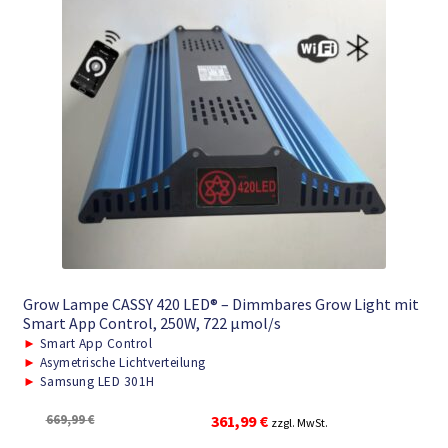
Grow Lampe CASSY 420 LED® – Dimmbares Grow Light mit
Smart App Control, 250W, 722 μmol/s
►
Smart App Control
►
Asymetrische Lichtverteilung
►
Samsung LED 301H
Ursprünglicher
Aktueller
669,99
€
361,99
€
zzgl. MwSt.
Preis
Preis