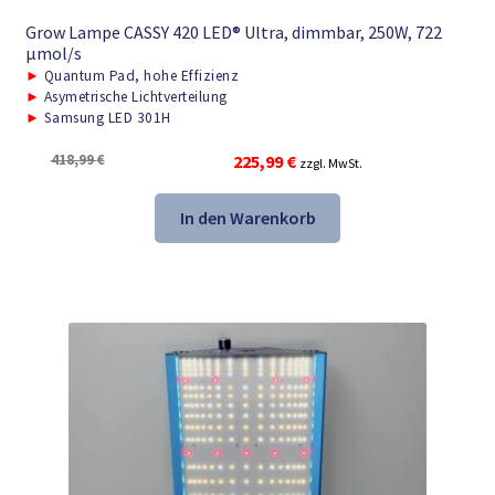
Grow Lampe CASSY 420 LED® Ultra, dimmbar, 250W, 722
μmol/s
►
Quantum Pad, hohe Effizienz
►
Asymetrische Lichtverteilung
►
Samsung LED 301H
Ursprünglicher
Aktueller
418,99
€
225,99
€
zzgl. MwSt.
Preis
Preis
war:
ist:
In den Warenkorb
418,99 €
225,99 €.