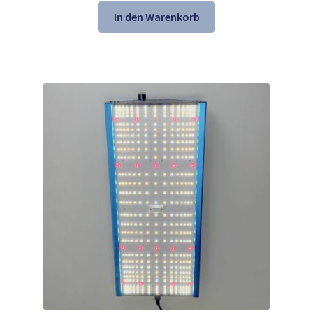
war:
ist:
In den Warenkorb
669,99 €
361,99 €.