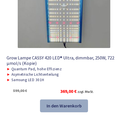
Grow Lampe CASSY 420 LED® Ultra, dimmbar, 250W, 722
μmol/s (Kopie)
►
Quantum Pad, hohe Effizienz
►
Asymetrische Lichtverteilung
►
Samsung LED 301H
Ursprünglicher
Aktueller
599,00
€
369,00
€
zzgl. MwSt.
Preis
Preis
war:
ist:
In den Warenkorb
599,00 €
369,00 €.