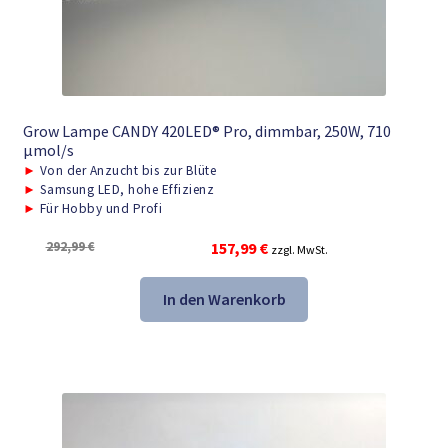
Grow Lampe CANDY 420LED® Pro, dimmbar, 250W, 710
μmol/s
►
Von der Anzucht bis zur Blüte
►
Samsung LED, hohe Effizienz
►
Für Hobby und Profi
Ursprünglicher
Aktueller
292,99
€
157,99
€
zzgl. MwSt.
Preis
Preis
war:
ist:
In den Warenkorb
292,99 €
157,99 €.