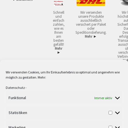
Schnell
Wir versenden
Wir 
und
unsere Produkte
höchst
einfach
ausschließlich
auf
zahlen,
versichert per Paket
Sicherh
wie es
oder
Da
Ihnen
Speditionslieferung.
Des
am
Mehr ►
erfol
besten
Transa
gefällt!
aussch
Mehr
ü
►
versch
Verbin
Me
Wir verwenden Cookies, um Ihr Einkaufserlebnis so optimal und angenehm wie
2
Lieferzeiten gelten mit Express-24.
Mehr ►
möglich zu gestalten. Mehr:
3
Nur für Firmen, Mindestbestellwert: 50,- €.
Mehr ►
5
Versandkostenfrei ab 59,90 € Nettowarenwert. Inseln ausgenommen. Unsere
Datenschutz
-
Angebote gelten ausschließlich für Industrie, Handwerk, Handel und freie
Berufe zur Verwendung in der selbständigen, beruflichen oder gewerblichen
Funktional
Immer aktiv
Tätigkeit. Kein Verkauf an privat. Alle Preise sind Nettopreise in Euro und
verstehen sich zzgl. der gesetzlichen Mehrwertsteuer und zzgl. Versand. Alle
Statistiken
verwendeten Logos und Firmennamen sind Warenzeichen oder eingetragene
Warenzeichen der jeweiligen Firmen. Irrtümer, Druckfehler, Zwischenverkauf
sowie technische Änderungen vorbehalten. Wir liefern ausschließlich zu
Marketing