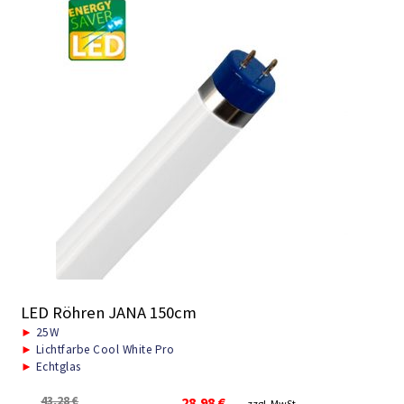
LED Röhren JANA 150cm
►
25W
►
Lichtfarbe Cool White Pro
►
Echtglas
Ursprünglicher
Aktueller
43,28
€
28,98
€
zzgl. MwSt.