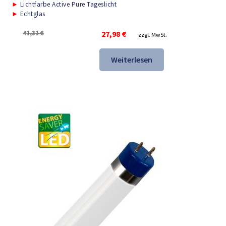
►
Lichtfarbe Active Pure Tageslicht
►
Echtglas
Ursprünglicher
Aktueller
41,31
€
27,98
€
zzgl. MwSt.
Preis
Preis
war:
ist:
Weiterlesen
41,31 €
27,98 €.