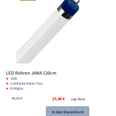
LED Röhren JANA 120cm
►
18W
►
Lichtfarbe Relax True
►
Echtglas
Ursprünglicher
Aktueller
41,31
€
27,98
€
zzgl. MwSt.
Preis
Preis
war:
ist:
In den Warenkorb