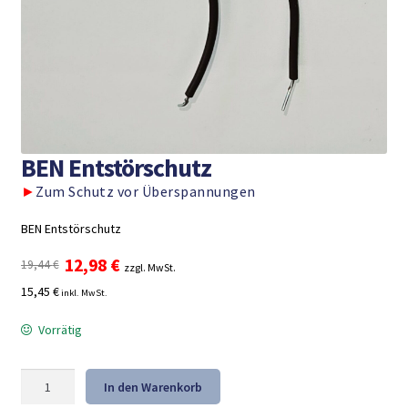
BEN Entstörschutz
►
Zum Schutz vor Überspannungen
BEN Entstörschutz
Ursprünglicher
Aktueller
12,98
€
19,44
€
zzgl. MwSt.
Preis
Preis
15,45 €
inkl. MwSt.
war:
ist:
19,44 €
12,98 €.
Vorrätig
BEN
In den Warenkorb
Entstörschutz