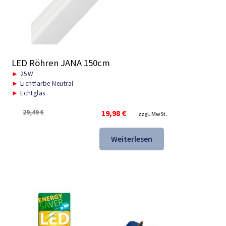
LED Röhren JANA 150cm
►
25W
►
Lichtfarbe Neutral
►
Echtglas
Ursprünglicher
Aktueller
29,49
€
19,98
€
zzgl. MwSt.
Preis
Preis
war:
ist:
Weiterlesen
29,49 €
19,98 €.