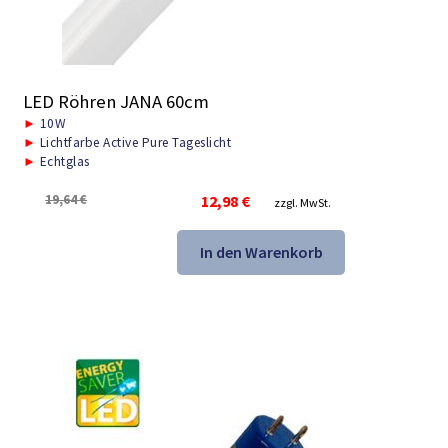
LED Röhren JANA 60cm
►
10W
►
Lichtfarbe Active Pure Tageslicht
►
Echtglas
Ursprünglicher
Aktueller
19,64
€
12,98
€
zzgl. MwSt.
Preis
Preis
war:
ist:
In den Warenkorb
19,64 €
12,98 €.