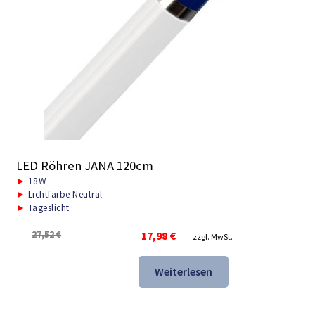
LED Röhren JANA 120cm
►
18W
►
Lichtfarbe Neutral
►
Tageslicht
Ursprünglicher
Aktueller
27,52
€
17,98
€
zzgl. MwSt.
Preis
Preis
war:
ist:
Weiterlesen
27,52 €
17,98 €.