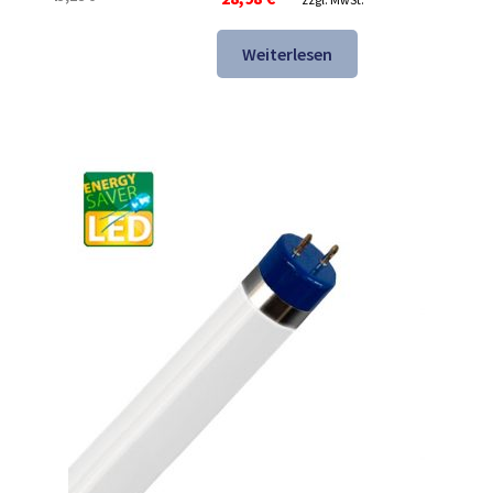
Preis
Preis
war:
ist:
Weiterlesen
43,28 €
28,98 €.