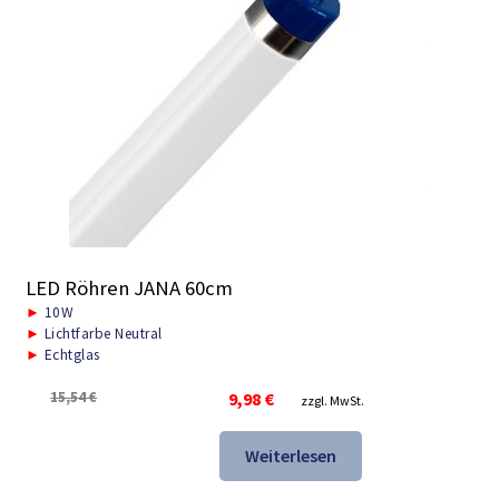
LED Röhren JANA 60cm
►
10W
►
Lichtfarbe Neutral
►
Echtglas
Ursprünglicher
Aktueller
15,54
€
9,98
€
zzgl. MwSt.
Preis
Preis
war:
ist:
Weiterlesen
15,54 €
9,98 €.