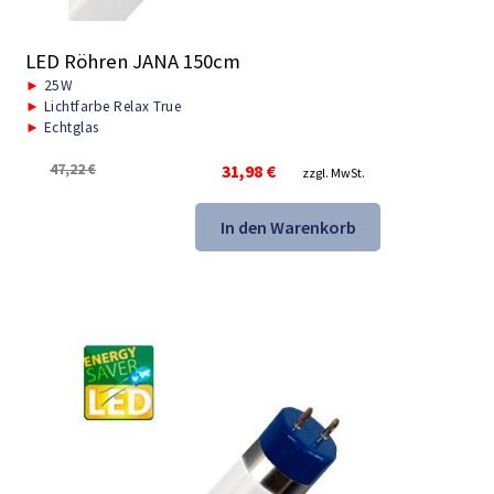
LED Röhren JANA 150cm
►
25W
►
Lichtfarbe Relax True
►
Echtglas
Ursprünglicher
Aktueller
47,22
€
31,98
€
zzgl. MwSt.
Preis
Preis
war:
ist:
In den Warenkorb
47,22 €
31,98 €.