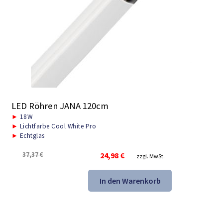
LED Röhren JANA 120cm
►
18W
►
Lichtfarbe Cool White Pro
►
Echtglas
Ursprünglicher
Aktueller
37,37
€
24,98
€
zzgl. MwSt.
Preis
Preis
war:
ist:
In den Warenkorb
37,37 €
24,98 €.