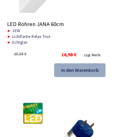
LED Röhren JANA 60cm
►
10W
►
Lichtfarbe Relax True
►
Echtglas
Ursprünglicher
Aktueller
25,55
€
16,98
€
zzgl. MwSt.
Preis
Preis
war:
ist:
In den Warenkorb
25,55 €
16,98 €.