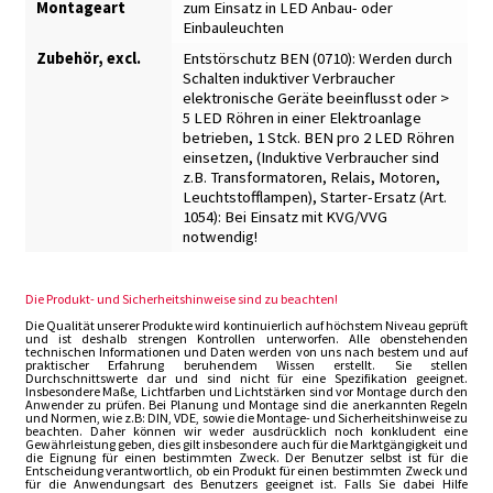
Montageart
zum Einsatz in LED Anbau- oder
Einbauleuchten
Zubehör, excl.
Entstörschutz BEN (0710): Werden durch
Schalten induktiver Verbraucher
elektronische Geräte beeinflusst oder >
5 LED Röhren in einer Elektroanlage
betrieben, 1 Stck. BEN pro 2 LED Röhren
einsetzen
,
(Induktive Verbraucher sind
z.B. Transformatoren, Relais, Motoren,
Leuchtstofflampen)
,
Starter-Ersatz (Art.
1054): Bei Einsatz mit KVG/VVG
notwendig!
Die Produkt- und Sicherheitshinweise sind zu beachten!
Die Qualität unserer Produkte wird kontinuierlich auf höchstem Niveau geprüft
und ist deshalb strengen Kontrollen unterworfen. Alle obenstehenden
technischen Informationen und Daten werden von uns nach bestem und auf
praktischer Erfahrung beruhendem Wissen erstellt. Sie stellen
Durchschnittswerte dar und sind nicht für eine Spezifikation geeignet.
Insbesondere Maße, Lichtfarben und Lichtstärken sind vor Montage durch den
Anwender zu prüfen. Bei Planung und Montage sind die anerkannten Regeln
und Normen, wie z.B: DIN, VDE, sowie die Montage- und Sicherheitshinweise zu
beachten. Daher können wir weder ausdrücklich noch konkludent eine
Gewährleistung geben, dies gilt insbesondere auch für die Marktgängigkeit und
die Eignung für einen bestimmten Zweck. Der Benutzer selbst ist für die
Entscheidung verantwortlich, ob ein Produkt für einen bestimmten Zweck und
für die Anwendungsart des Benutzers geeignet ist. Falls Sie dabei Hilfe