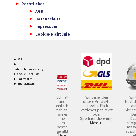
Rechtliches
AGB
Datenschutz
Impressum
Cookie-Richtlinie
► AGB
►
Datenschutzerklärung
► Cookie-Richtlinie
► Impressum
► Bildnachweis
Schnell
Wir versenden
Wir 
und
unsere Produkte
höchst
einfach
ausschließlich
auf
zahlen,
versichert per Paket
Sicherh
wie es
oder
Da
Ihnen
Speditionslieferung.
Des
am
Mehr ►
erfol
besten
Transa
gefällt!
aussch
Mehr
ü