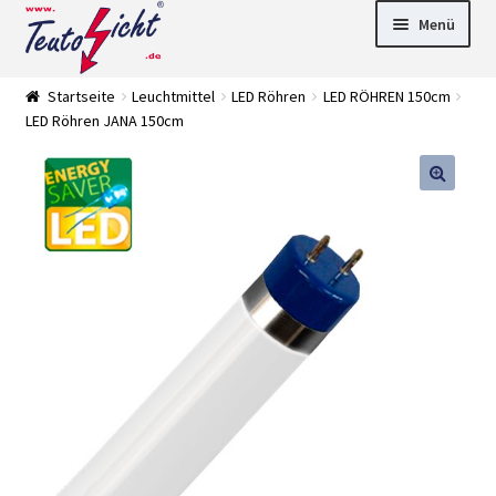
Zur
Springe
Menü
Navigation
zum
springen
Inhalt
► LED Panel
Startseite
Leuchtmittel
LED Röhren
LED RÖHREN 150cm
►
LED Röhren JANA 150cm
Pflanzenlich
►
t
Downlights
►
Deckenleuch
►
ten
Außenleucht
► LED
en
Streifen
► Zubehör
►
Leuchtmittel
►
Versandarten
► Zahlarten