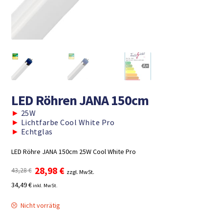
LED Röhren JANA 150cm
►
25W
►
Lichtfarbe Cool White Pro
►
Echtglas
LED Röhre JANA 150cm 25W Cool White Pro
Ursprünglicher
Aktueller
28,98
€
43,28
€
zzgl. MwSt.
Preis
Preis
34,49 €
inkl. MwSt.
war:
ist:
43,28 €
28,98 €.
Nicht vorrätig