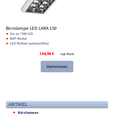
Bürolampe LED LARA 150
►
bis zu 70W LED
►
BAP-Raster
►
LED Röhren austauschbar
134,98
€
zzgl. MwSt.
Weiterlesen
ARTIKEL
Bürolampen