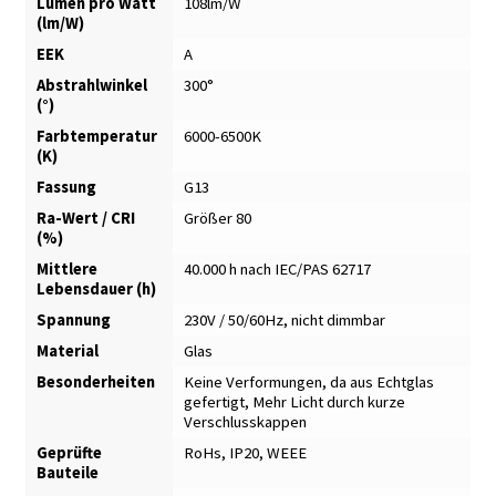
Lumen pro Watt
108lm/W
(lm/W)
EEK
A
Abstrahlwinkel
300°
(°)
Farbtemperatur
6000-6500K
(K)
Fassung
G13
Ra-Wert / CRI
Größer 80
(%)
Mittlere
40.000 h nach IEC/PAS 62717
Lebensdauer (h)
Spannung
230V / 50/60Hz, nicht dimmbar
Material
Glas
Besonderheiten
Keine Verformungen, da aus Echtglas
gefertigt
,
Mehr Licht durch kurze
Verschlusskappen
Geprüfte
RoHs, IP20, WEEE
Bauteile