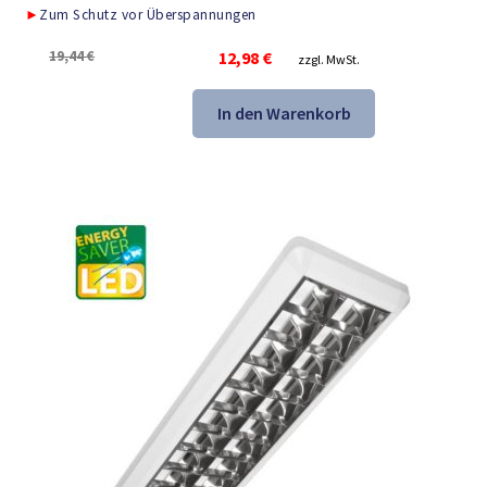
►
Zum Schutz vor Überspannungen
Ursprünglicher
Aktueller
19,44
€
12,98
€
zzgl. MwSt.
Preis
Preis
war:
ist:
In den Warenkorb
19,44 €
12,98 €.