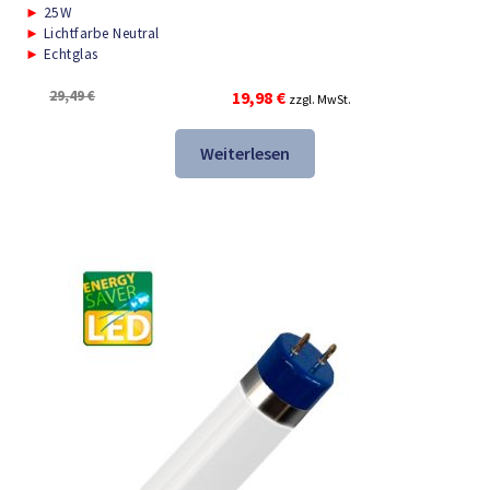
►
25W
►
Lichtfarbe Neutral
►
Echtglas
Ursprünglicher
Aktueller
29,49
€
19,98
€
zzgl. MwSt.
Preis
Preis
war:
ist:
Weiterlesen
29,49 €
19,98 €.