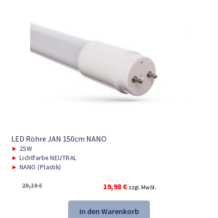
LED Röhre JAN 150cm NANO
►
25W
►
Lichtfarbe NEUTRAL
►
NANO (Plastik)
Ursprünglicher
Aktueller
29,19
€
19,98
€
zzgl. MwSt.
Preis
Preis
war:
ist:
In den Warenkorb