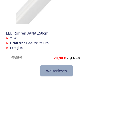
LED Röhren JANA 150cm
►
25W
►
Lichtfarbe Cool White Pro
►
Echtglas
Ursprünglicher
Aktueller
43,28
€
28,98
€
zzgl. MwSt.
Preis
Preis
war:
ist:
Weiterlesen
43,28 €
28,98 €.