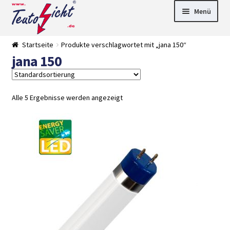
Zur
Springe
Menü
Navigation
zum
springen
Inhalt
► LED Panel
Startseite
Produkte verschlagwortet mit „jana 150“
►
jana 150
Pflanzenlich
►
t
Downlights
►
Deckenleuch
►
ten
Außenleucht
► LED
Alle 5 Ergebnisse werden angezeigt
en
Streifen
► Zubehör
►
Leuchtmittel
►
Versandarten
► Zahlarten