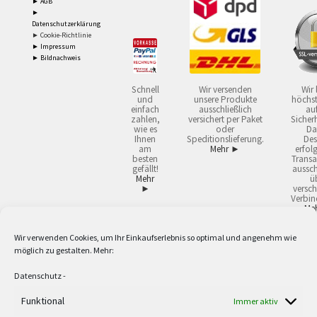
► AGB
►
Datenschutzerklärung
► Cookie-Richtlinie
► Impressum
► Bildnachweis
Schnell
Wir versenden
Wir 
und
unsere Produkte
höchst
einfach
ausschließlich
auf
zahlen,
versichert per Paket
Sicherh
wie es
oder
Da
Ihnen
Speditionslieferung.
Des
am
Mehr ►
erfol
besten
Transa
gefällt!
aussch
Mehr
ü
►
versch
Verbin
Me
Wir verwenden Cookies, um Ihr Einkaufserlebnis so optimal und angenehm wie
2
Lieferzeiten gelten mit Express-24.
Mehr ►
möglich zu gestalten. Mehr:
3
Nur für Firmen, Mindestbestellwert: 50,- €.
Mehr ►
5
Versandkostenfrei ab 59,90 € Nettowarenwert. Inseln ausgenommen. Unsere
Datenschutz
-
Angebote gelten ausschließlich für Industrie, Handwerk, Handel und freie
Berufe zur Verwendung in der selbständigen, beruflichen oder gewerblichen
Funktional
Immer aktiv
Tätigkeit. Kein Verkauf an privat. Alle Preise sind Nettopreise in Euro und