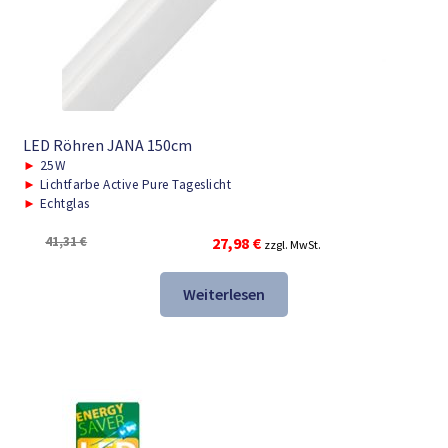
LED Röhren JANA 150cm
►
25W
►
Lichtfarbe Active Pure Tageslicht
►
Echtglas
Ursprünglicher
Aktueller
41,31
€
27,98
€
zzgl. MwSt.
Preis
Preis
war:
ist:
Weiterlesen
41,31 €
27,98 €.