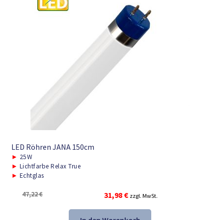
LED Röhren JANA 150cm
►
25W
►
Lichtfarbe Relax True
►
Echtglas
Ursprünglicher
Aktueller
47,22
€
31,98
€
zzgl. MwSt.
Preis
Preis
war:
ist: