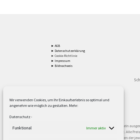
► AGB
► Datenschutzerklärung
► Cookie-Richtlinie
► Impressum
► Bildnachweis
Sch
Wir verwenden Cookies, um Ihr Einkaufserlebnis so optimal und
angenehm wie möglich zu gestalten. Mehr:
2
Lieferzeiten gelten mit Express-24.
Mehr ►
Datenschutz
-
3
Nur für Firmen, Mindestbestellwert: 50,- €.
Mehr ►
5
Versandkostenfrei ab 59,90 € Nettowarenwert. Inseln ausge
Funktional
Immer aktiv
oder gewerblichen Tätigkeit. Kein Verkauf an privat. Alle Pr
sind Warenzeichen oder eingetragene Warenzeichen der jewei