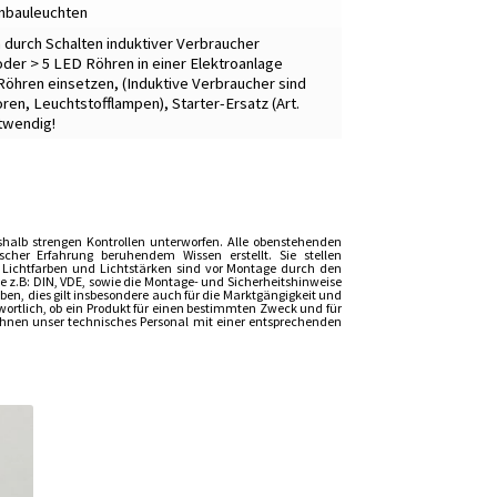
inbauleuchten
 durch Schalten induktiver Verbraucher
oder > 5 LED Röhren in einer Elektroanlage
 Röhren einsetzen
,
(Induktive Verbraucher sind
oren, Leuchtstofflampen)
,
Starter-Ersatz (Art.
twendig!
shalb strengen Kontrollen unterworfen. Alle obenstehenden
er Erfahrung beruhendem Wissen erstellt. Sie stellen
, Lichtfarben und Lichtstärken sind vor Montage durch den
z.B: DIN, VDE, sowie die Montage- und Sicherheitshinweise
n, dies gilt insbesondere auch für die Marktgängigkeit und
wortlich, ob ein Produkt für einen bestimmten Zweck und für
t Ihnen unser technisches Personal mit einer entsprechenden