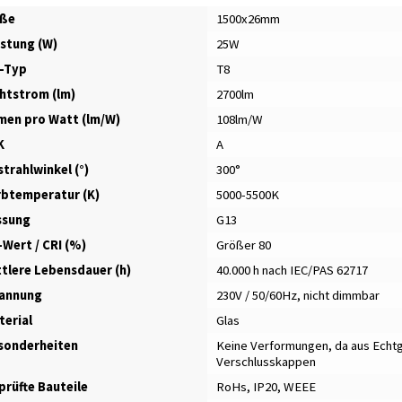
ße
1500x26mm
istung (W)
25W
-Typ
T8
chtstrom (lm)
2700lm
men pro Watt (lm/W)
108lm/W
K
A
trahlwinkel (°)
300°
rbtemperatur (K)
5000-5500K
ssung
G13
-Wert / CRI (%)
Größer 80
ttlere Lebensdauer (h)
40.000 h nach IEC/PAS 62717
annung
230V / 50/60Hz, nicht dimmbar
terial
Glas
sonderheiten
Keine Verformungen, da aus Echtg
Verschlusskappen
prüfte Bauteile
RoHs, IP20, WEEE