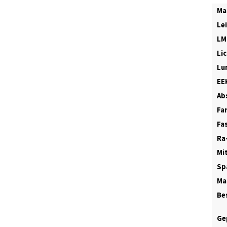
Ma
Le
LM
Li
Lu
EE
Abs
Fa
Fa
Ra
Mi
Sp
Ma
Be
Ge