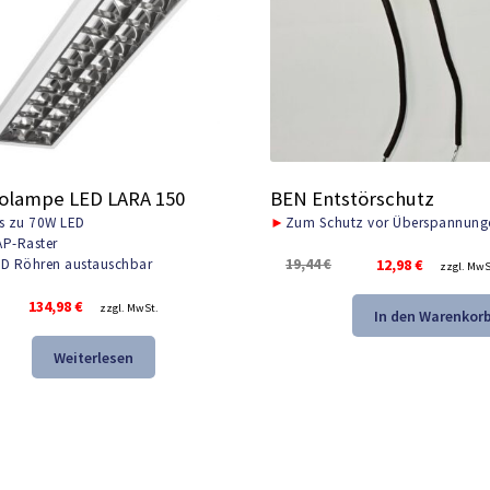
olampe LED LARA 150
BEN Entstörschutz
s zu 70W LED
►
Zum Schutz vor Überspannung
P-Raster
Ursprünglicher
Aktuelle
19,44
€
12,98
€
D Röhren austauschbar
zzgl. MwS
Preis
Preis
134,98
€
zzgl. MwSt.
war:
ist:
In den Warenkor
19,44 €
12,98 €.
Weiterlesen