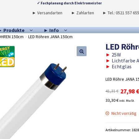
✓ Fachplanung durch Elektromeister
► Versandarten
► Zahlarten
► Tel.: 0521 557 65
► Produkte
► Info
ÖHREN 150cm
LED Röhren JANA 150cm
LED Röhr
►
25W
►
Lichtfarbe A
►
Echtglas
LED Röhre JANA 1
Ursprü
27,98
41,31
€
Preis
33,30 €
inkl. MwSt.
war:
41,31 €
Nicht vorrätig
Artikelnummer:
1828