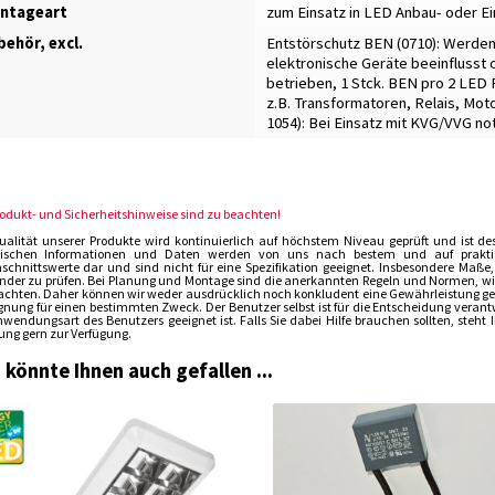
ntageart
zum Einsatz in LED Anbau- oder E
ehör, excl.
Entstörschutz BEN (0710): Werden
elektronische Geräte beeinflusst 
betrieben, 1 Stck. BEN pro 2 LED
z.B. Transformatoren, Relais, Mot
1054): Bei Einsatz mit KVG/VVG no
rodukt- und Sicherheitshinweise sind zu beachten!
ualität unserer Produkte wird kontinuierlich auf höchstem Niveau geprüft und ist de
ischen Informationen und Daten werden von uns nach bestem und auf praktisch
schnittswerte dar und sind nicht für eine Spezifikation geeignet. Insbesondere Maße
der zu prüfen. Bei Planung und Montage sind die anerkannten Regeln und Normen, wie 
achten. Daher können wir weder ausdrücklich noch konkludent eine Gewährleistung gebe
ignung für einen bestimmten Zweck. Der Benutzer selbst ist für die Entscheidung verant
nwendungsart des Benutzers geeignet ist. Falls Sie dabei Hilfe brauchen sollten, steh
ung gern zur Verfügung.
 könnte Ihnen auch gefallen ...