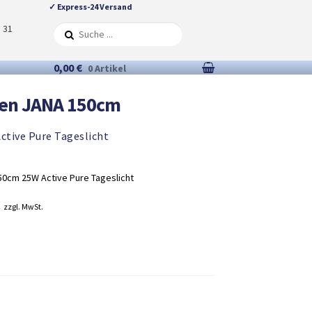
✓ Express-24 Versand
5 31
0,00 €
0 Artikel
en JANA 150cm
ctive Pure Tageslicht
50cm 25W Active Pure Tageslicht
nglicher
Aktueller
€
zzgl. MwSt.
Preis
ist:
27,98 €.