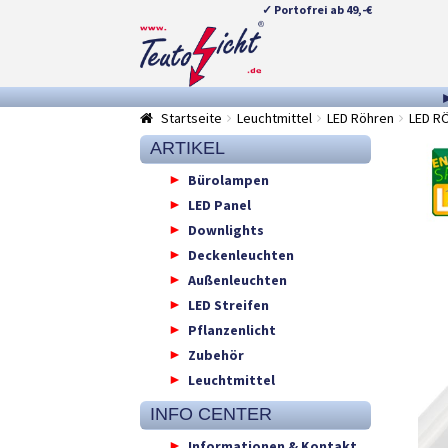
✓ Portofrei ab 49,-€
Zur
Springe
Navigation
zum
springen
Inhalt
Startseite
Leuchtmittel
LED Röhren
LED R
ARTIKEL
Bürolampen
LED Panel
Downlights
Deckenleuchten
Außenleuchten
LED Streifen
Pflanzenlicht
Zubehör
Leuchtmittel
INFO CENTER
Informationen & Kontakt