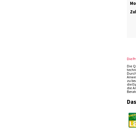
Mo
Zub
Die P
Die Q
techn
Durch
Anwen
zu be
die E
die A
Berat
Das