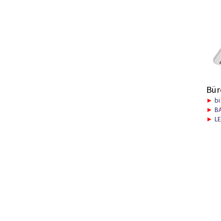
Bür
►
bi
►
BA
►
LE