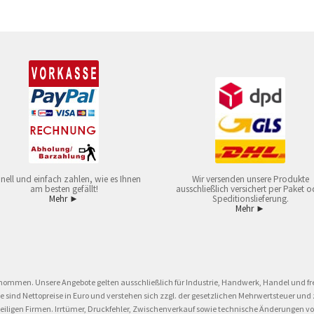
nell und einfach zahlen, wie es Ihnen
Wir versenden unsere Produkte
am besten gefällt!
ausschließlich versichert per Paket o
Mehr ►
Speditionslieferung.
Mehr ►
nommen. Unsere Angebote gelten ausschließlich für Industrie, Handwerk, Handel und fre
eise sind Nettopreise in Euro und verstehen sich zzgl. der gesetzlichen Mehrwertsteuer 
ligen Firmen. Irrtümer, Druckfehler, Zwischenverkauf sowie technische Änderungen vor