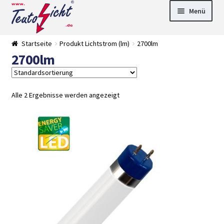
Zur
Springe
Menü
Navigation
zum
springen
Inhalt
► LED Panel
Startseite
Produkt Lichtstrom (lm)
2700lm
►
2700lm
Pflanzenlich
►
t
Downlights
►
Deckenleuch
►
ten
Außenleucht
► LED
Alle 2 Ergebnisse werden angezeigt
en
Streifen
► Zubehör
►
Leuchtmittel
►
Versandarten
► Zahlarten