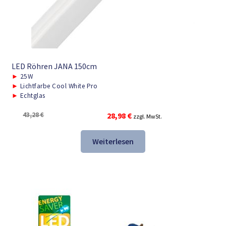
LED Röhren JANA 150cm
►
25W
►
Lichtfarbe Cool White Pro
►
Echtglas
Ursprünglicher
Aktueller
43,28
€
28,98
€
zzgl. MwSt.
Preis
Preis
war:
ist:
Weiterlesen
43,28 €
28,98 €.