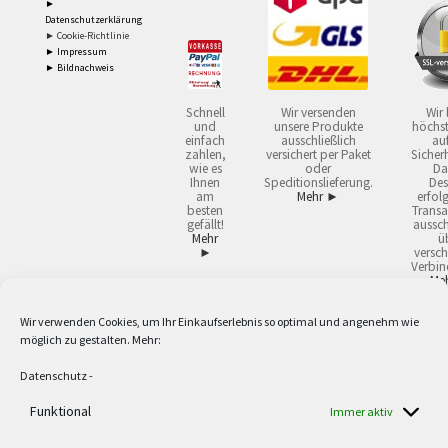
►
Datenschutzerklärung
► Cookie-Richtlinie
► Impressum
► Bildnachweis
Schnell
Wir versenden
Wir 
und
unsere Produkte
höchst
einfach
ausschließlich
auf
zahlen,
versichert per Paket
Sicherh
wie es
oder
Da
Ihnen
Speditionslieferung.
Des
am
Mehr ►
erfol
besten
Transa
gefällt!
aussch
Mehr
ü
►
versch
Verbin
Me
Wir verwenden Cookies, um Ihr Einkaufserlebnis so optimal und angenehm wie
2
Lieferzeiten gelten mit Express-24.
Mehr ►
möglich zu gestalten. Mehr:
3
Nur für Firmen, Mindestbestellwert: 50,- €.
Mehr ►
5
Versandkostenfrei ab 59,90 € Nettowarenwert. Inseln ausgenommen. Unsere
Datenschutz
-
Angebote gelten ausschließlich für Industrie, Handwerk, Handel und freie
Berufe zur Verwendung in der selbständigen, beruflichen oder gewerblichen
Funktional
Immer aktiv
Tätigkeit. Kein Verkauf an privat. Alle Preise sind Nettopreise in Euro und
verstehen sich zzgl. der gesetzlichen Mehrwertsteuer und zzgl. Versand. Alle