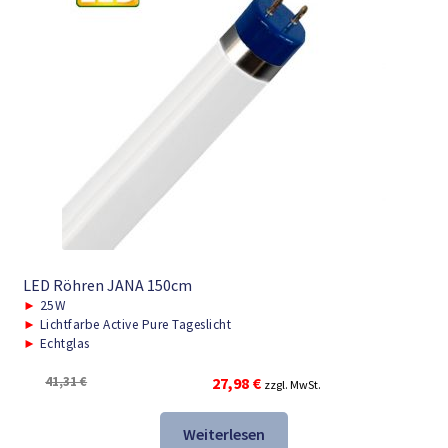
LED Röhren JANA 150cm
►
25W
►
Lichtfarbe Active Pure Tageslicht
►
Echtglas
Ursprünglicher
Aktueller
41,31
€
27,98
€
zzgl. MwSt.
Preis
Preis
war:
ist:
Weiterlesen