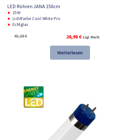
LED Röhren JANA 150cm
►
25W
►
Lichtfarbe Cool White Pro
►
Echtglas
Ursprünglicher
Aktueller
43,28
€
28,98
€
zzgl. MwSt.
Preis
Preis
war:
ist:
Weiterlesen
43,28 €
28,98 €.