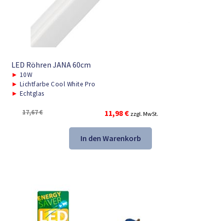
LED Röhren JANA 60cm
►
10W
►
Lichtfarbe Cool White Pro
►
Echtglas
Ursprünglicher
Aktueller
17,67
€
11,98
€
zzgl. MwSt.
Preis
Preis
war:
ist:
In den Warenkorb
17,67 €
11,98 €.