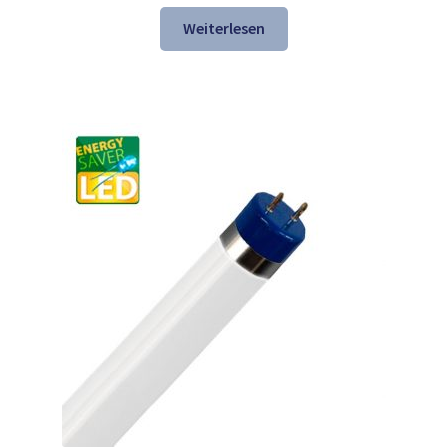
Preis
Preis
war:
ist:
Weiterlesen
41,31 €
27,98 €.