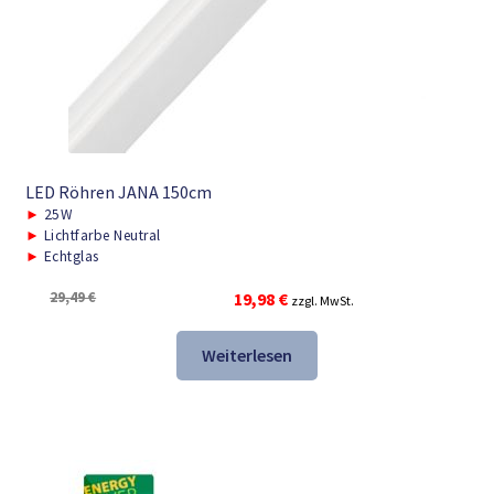
LED Röhren JANA 150cm
►
25W
►
Lichtfarbe Neutral
►
Echtglas
Ursprünglicher
Aktueller
29,49
€
19,98
€
zzgl. MwSt.
Preis
Preis
war:
ist:
Weiterlesen
29,49 €
19,98 €.