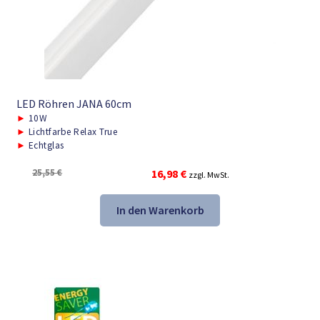
LED Röhren JANA 60cm
►
10W
►
Lichtfarbe Relax True
►
Echtglas
Ursprünglicher
Aktueller
25,55
€
16,98
€
zzgl. MwSt.
Preis
Preis
war:
ist:
In den Warenkorb
25,55 €
16,98 €.