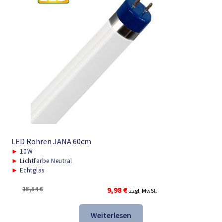
LED Röhren JANA 60cm
►
10W
►
Lichtfarbe Neutral
►
Echtglas
Ursprünglicher
Aktueller
15,54
€
9,98
€
zzgl. MwSt.
Preis
Preis
war:
ist:
Weiterlesen