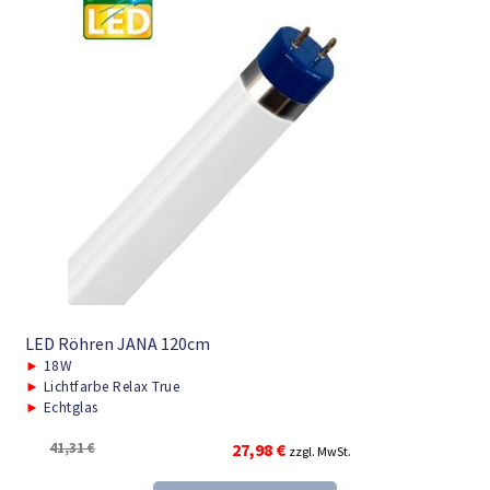
LED Röhren JANA 120cm
►
18W
►
Lichtfarbe Relax True
►
Echtglas
Ursprünglicher
Aktueller
41,31
€
27,98
€
zzgl. MwSt.
Preis
Preis