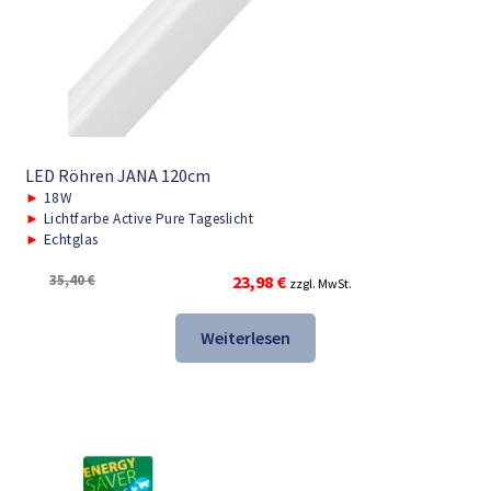
LED Röhren JANA 120cm
►
18W
►
Lichtfarbe Active Pure Tageslicht
►
Echtglas
Ursprünglicher
Aktueller
35,40
€
23,98
€
zzgl. MwSt.
Preis
Preis
war:
ist:
Weiterlesen
35,40 €
23,98 €.