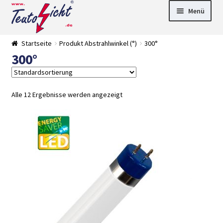
Zur
Springe
Menü
Navigation
zum
springen
Inhalt
► LED Panel
Startseite
Produkt Abstrahlwinkel (°)
300°
►
300°
Pflanzenlich
►
t
Downlights
►
Deckenleuch
►
ten
Außenleucht
► LED
Alle 12 Ergebnisse werden angezeigt
en
Streifen
► Zubehör
►
Leuchtmittel
►
Versandarten
► Zahlarten