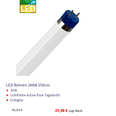
LED Röhren JANA 150cm
►
25W
►
Lichtfarbe Active Pure Tageslicht
►
Echtglas
Ursprünglicher
Aktueller
41,31
€
27,98
€
zzgl. MwSt.