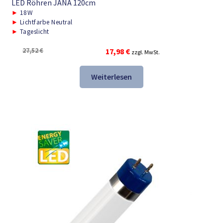
LED Röhren JANA 120cm
►
18W
►
Lichtfarbe Neutral
►
Tageslicht
Ursprünglicher
Aktueller
27,52
€
17,98
€
zzgl. MwSt.
Preis
Preis
war:
ist:
Weiterlesen
27,52 €
17,98 €.