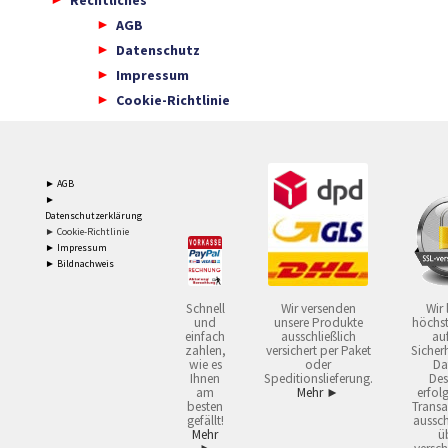
AGB
Datenschutz
Impressum
Cookie-Richtlinie
► AGB
►
Datenschutzerklärung
► Cookie-Richtlinie
► Impressum
► Bildnachweis
Schnell
Wir versenden
Wir 
und
unsere Produkte
höchst
einfach
ausschließlich
auf
zahlen,
versichert per Paket
Sicherh
wie es
oder
Da
Ihnen
Speditionslieferung.
Des
am
Mehr ►
erfol
besten
Transa
gefällt!
aussch
Mehr
ü