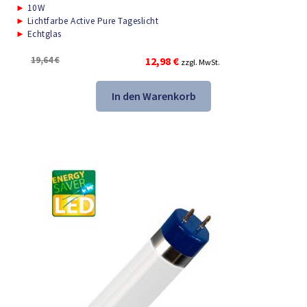
►
10W
►
Lichtfarbe Active Pure Tageslicht
►
Echtglas
Ursprünglicher
Aktueller
19,64
€
12,98
€
zzgl. MwSt.
Preis
Preis
war:
ist:
In den Warenkorb
19,64 €
12,98 €.