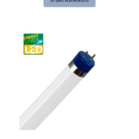
In den Warenkorb
37,37 €
24,98 €.