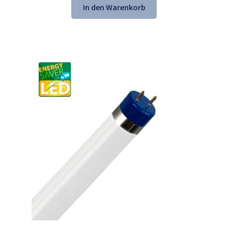
war:
ist:
In den Warenkorb
41,31 €
27,98 €.