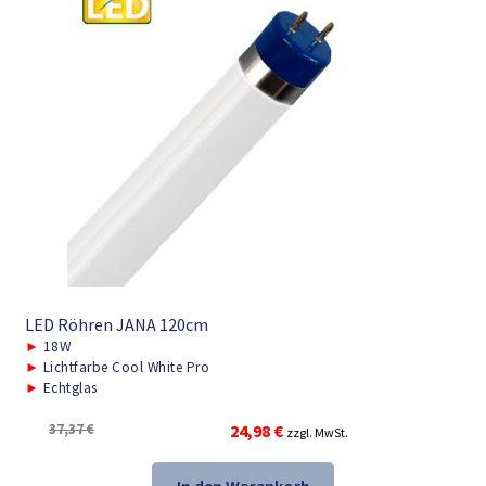
LED Röhren JANA 120cm
►
18W
►
Lichtfarbe Cool White Pro
►
Echtglas
Ursprünglicher
Aktueller
37,37
€
24,98
€
zzgl. MwSt.
Preis
Preis
war:
ist: