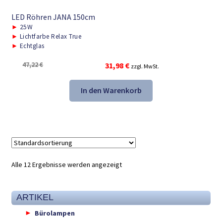
LED Röhren JANA 150cm
►
25W
►
Lichtfarbe Relax True
►
Echtglas
Ursprünglicher
Aktueller
47,22
€
31,98
€
zzgl. MwSt.
Preis
Preis
war:
ist:
In den Warenkorb
47,22 €
31,98 €.
Alle 12 Ergebnisse werden angezeigt
ARTIKEL
Bürolampen