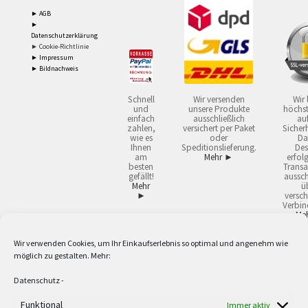
► AGB
►
Datenschutzerklärung
► Cookie-Richtlinie
► Impressum
► Bildnachweis
Schnell
Wir versenden
Wir 
und
unsere Produkte
höchst
einfach
ausschließlich
auf
zahlen,
versichert per Paket
Sicherh
wie es
oder
Da
Ihnen
Speditionslieferung.
Des
am
Mehr ►
erfol
besten
Transa
gefällt!
aussch
Mehr
ü
►
versch
Verbin
Me
Wir verwenden Cookies, um Ihr Einkaufserlebnis so optimal und angenehm wie
2
Lieferzeiten gelten mit Express-24.
Mehr ►
möglich zu gestalten. Mehr:
3
Nur für Firmen, Mindestbestellwert: 50,- €.
Mehr ►
5
Versandkostenfrei ab 59,90 € Nettowarenwert. Inseln ausgenommen. Unsere
Datenschutz
-
Angebote gelten ausschließlich für Industrie, Handwerk, Handel und freie
Berufe zur Verwendung in der selbständigen, beruflichen oder gewerblichen
Funktional
Immer aktiv