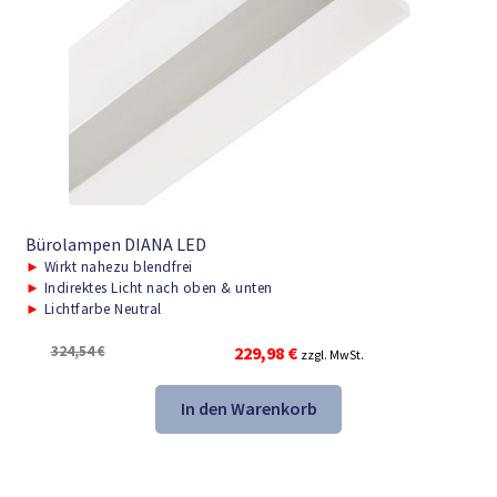
Bürolampen DIANA LED
►
Wirkt nahezu blendfrei
►
Indirektes Licht nach oben & unten
►
Lichtfarbe Neutral
Ursprünglicher
Aktueller
324,54
€
229,98
€
zzgl. MwSt.
Preis
Preis
war:
ist:
In den Warenkorb
324,54 €
229,98 €.