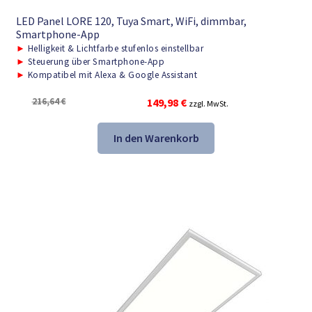
LED Panel LORE 120, Tuya Smart, WiFi, dimmbar,
Smartphone-App
►
Helligkeit & Lichtfarbe stufenlos einstellbar
►
Steuerung über Smartphone-App
►
Kompatibel mit Alexa & Google Assistant
Ursprünglicher
Aktueller
216,64
€
149,98
€
zzgl. MwSt.
Preis
Preis
war:
ist:
In den Warenkorb
216,64 €
149,98 €.