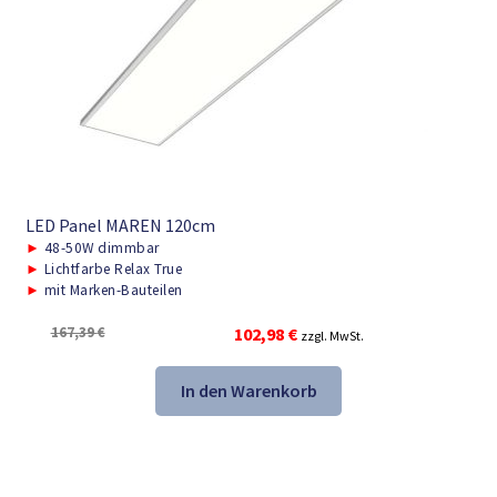
LED Panel MAREN 120cm
►
48-50W dimmbar
►
Lichtfarbe Relax True
►
mit Marken-Bauteilen
Ursprünglicher
Aktueller
167,39
€
102,98
€
zzgl. MwSt.
Preis
Preis
war:
ist:
In den Warenkorb
167,39 €
102,98 €.