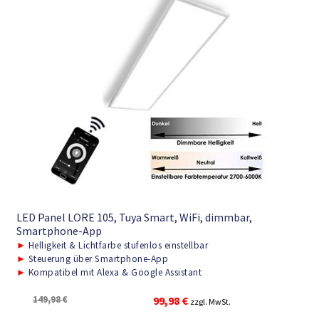
LED Panel LORE 105, Tuya Smart, WiFi, dimmbar,
Smartphone-App
►
Helligkeit & Lichtfarbe stufenlos einstellbar
►
Steuerung über Smartphone-App
►
Kompatibel mit Alexa & Google Assistant
Ursprünglicher
Aktueller
149,98
€
99,98
€
zzgl. MwSt.
Preis
Preis