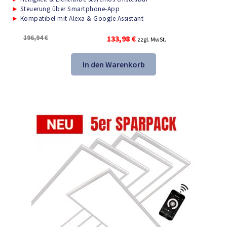
►
Steuerung über Smartphone-App
►
Kompatibel mit Alexa & Google Assistant
Ursprünglicher
Aktueller
196,94
€
133,98
€
zzgl. MwSt.
Preis
Preis
war:
ist:
In den Warenkorb
196,94 €
133,98 €.