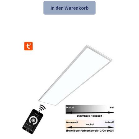
war:
ist:
In den Warenkorb
149,98 €
99,98 €.