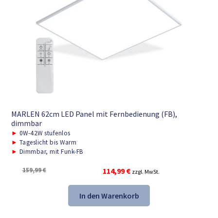
MARLEN 62cm LED Panel mit Fernbedienung (FB),
dimmbar
►
0W-42W stufenlos
►
Tageslicht bis Warm
►
Dimmbar, mit Funk-FB
Ursprünglicher
Aktueller
159,99
€
114,99
€
zzgl. MwSt.
Preis
Preis
war:
ist:
In den Warenkorb
159,99 €
114,99 €.