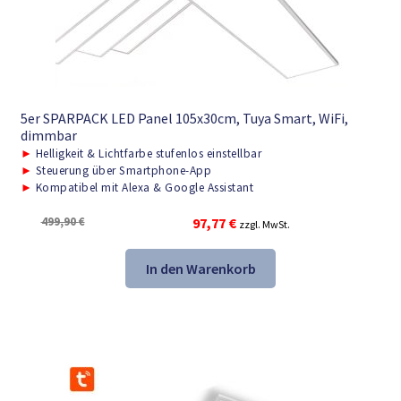
5er SPARPACK LED Panel 105x30cm, Tuya Smart, WiFi,
dimmbar
►
Helligkeit & Lichtfarbe stufenlos einstellbar
►
Steuerung über Smartphone-App
►
Kompatibel mit Alexa & Google Assistant
Ursprünglicher
Aktueller
499,90
€
97,77
€
zzgl. MwSt.
Preis
Preis
war:
ist:
In den Warenkorb
499,90 €
97,77 €.