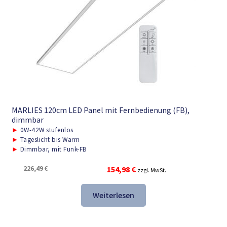
MARLIES 120cm LED Panel mit Fernbedienung (FB),
dimmbar
►
0W-42W stufenlos
►
Tageslicht bis Warm
►
Dimmbar, mit Funk-FB
Ursprünglicher
Aktueller
226,49
€
154,98
€
zzgl. MwSt.
Preis
Preis
war:
ist:
Weiterlesen
226,49 €
154,98 €.