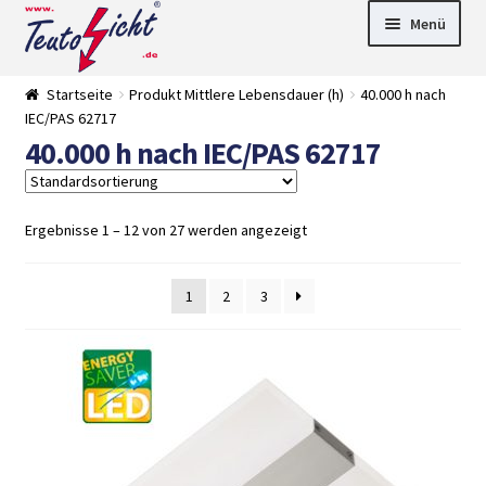
Zur
Springe
Menü
Navigation
zum
springen
Inhalt
► LED Panel
Startseite
Produkt Mittlere Lebensdauer (h)
40.000 h nach
►
IEC/PAS 62717
Pflanzenlich
►
40.000 h nach IEC/PAS 62717
t
Downlights
►
Deckenleuch
►
ten
Außenleucht
► LED
en
Streifen
► Zubehör
Ergebnisse 1 – 12 von 27 werden angezeigt
►
Leuchtmittel
►
Versandarten
► Zahlarten
1
2
3