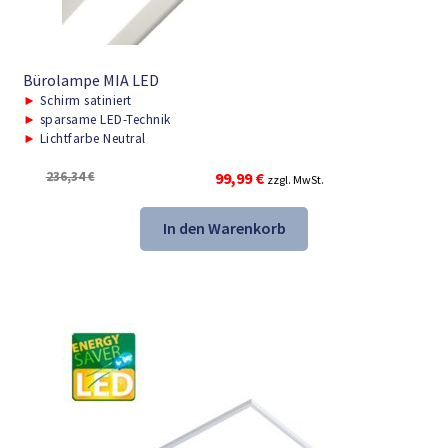
Bürolampe MIA LED
►
Schirm satiniert
►
sparsame LED-Technik
►
Lichtfarbe Neutral
Ursprünglicher
Aktueller
236,34
€
99,99
€
zzgl. MwSt.
Preis
Preis
war:
ist:
In den Warenkorb
236,34 €
99,99 €.