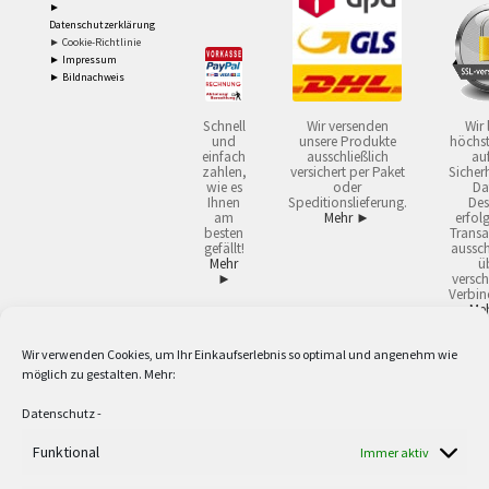
►
Datenschutzerklärung
► Cookie-Richtlinie
► Impressum
► Bildnachweis
Schnell
Wir versenden
Wir 
und
unsere Produkte
höchst
einfach
ausschließlich
auf
zahlen,
versichert per Paket
Sicherh
wie es
oder
Da
Ihnen
Speditionslieferung.
Des
am
Mehr ►
erfol
besten
Transa
gefällt!
aussch
Mehr
ü
►
versch
Verbin
Me
Wir verwenden Cookies, um Ihr Einkaufserlebnis so optimal und angenehm wie
2
Lieferzeiten gelten mit Express-24.
Mehr ►
möglich zu gestalten. Mehr:
3
Nur für Firmen, Mindestbestellwert: 50,- €.
Mehr ►
5
Versandkostenfrei ab 59,90 € Nettowarenwert. Inseln ausgenommen. Unsere
Datenschutz
-
Angebote gelten ausschließlich für Industrie, Handwerk, Handel und freie
Funktional
Berufe zur Verwendung in der selbständigen, beruflichen oder gewerblichen
Immer aktiv
Tätigkeit. Kein Verkauf an privat. Alle Preise sind Nettopreise in Euro und