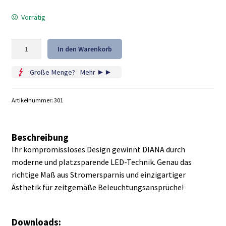
war:
ist:
324,54 €
229,98 €.
Vorrätig
Bürolampen
In den Warenkorb
DIANA
LED
Große Menge?
...
Mehr ►►
Menge
Artikelnummer:
301
Beschreibung
Ihr kompromissloses Design gewinnt DIANA durch
moderne und platzsparende LED-Technik. Genau das
richtige Maß aus Stromersparnis und einzigartiger
Ästhetik für zeitgemäße Beleuchtungsansprüche!
Downloads: