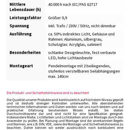
Mittlere
40.000 h nach IEC/PAS 62717
Lebensdauer (h)
Leistungsfaktor
Größer 0,9
Spannung
Inkl. Trafo / 230V / 50Hz, nicht dimmbar
Ausführung
ca. 50% indirektes Licht
,
Gehäuse und
Rahmen: Aluminium, silbergrau
,
Schutzglas: Acrylglas, satiniert
Besonderheiten
schlanke Designleuchte, fest verbaute
LED, hohe Lichtausbeute
Montageart
Pendelmontage mit 2 beiliegenden,
stufenlos verstellbaren Seilabhängungen
max. 140cm
Die Produkt- und Sicherheitshinweise sind zu beachten!
Die Qualität unserer Produkte wird kontinuierlich auf höchstem Niveau geprüft
und ist deshalb strengen Kontrollen unterworfen. Alle obenstehenden
technischen Informationen und Daten werden von uns nach bestem und auf
praktischer Erfahrung beruhendem Wissen erstellt. Sie stellen
Durchschnittswerte dar und sind nicht für eine Spezifikation geeignet.
Insbesondere Maße, Lichtfarben und Lichtstärken sind vor Montage durch den
Anwender zu prüfen. Bei Planung und Montage sind die anerkannten Regeln
und Normen, wie z.B: DIN, VDE, sowie die Montage- und Sicherheitshinweise zu
beachten. Daher können wir weder ausdrücklich noch konkludent eine