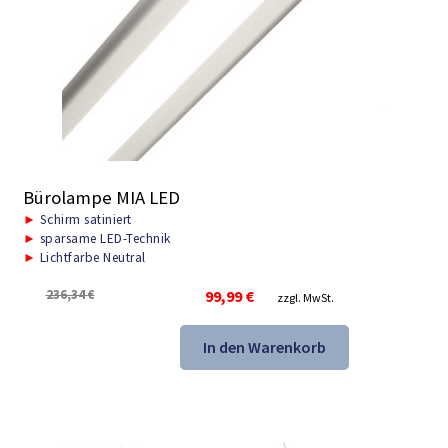
Bürolampe MIA LED
►
Schirm satiniert
►
sparsame LED-Technik
►
Lichtfarbe Neutral
Ursprünglicher
Aktueller
236,34
€
99,99
€
zzgl. MwSt.
Preis
Preis
war:
ist:
In den Warenkorb
236,34 €
99,99 €.