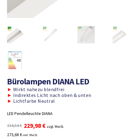
Bürolampen DIANA LED
►
Wirkt nahezu blendfrei
►
Indirektes Licht nach oben & unten
►
Lichtfarbe Neutral
LED Pendelleuchte DIANA
Ursprünglicher
Aktueller
229,98
€
324,54
€
zzgl. MwSt.
Preis
Preis
273,68 €
inkl. MwSt.