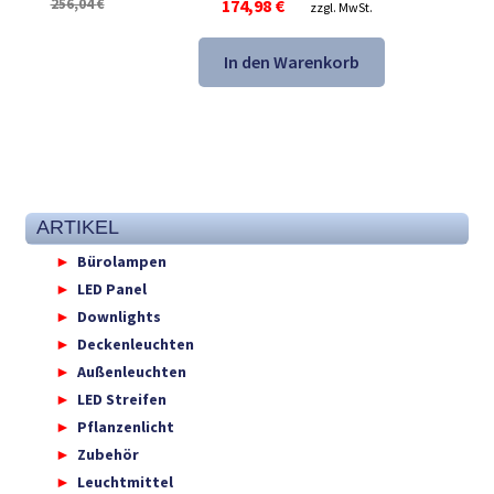
Ursprünglicher
Aktueller
256,04
€
174,98
€
zzgl. MwSt.
Preis
Preis
war:
ist:
In den Warenkorb
256,04 €
174,98 €.
ARTIKEL
Bürolampen
LED Panel
Downlights
Deckenleuchten
Außenleuchten
LED Streifen
Pflanzenlicht
Zubehör
Leuchtmittel