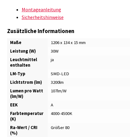
Montageanleitung
Sicherheitshinweise
Zusätzliche Informationen
Maße
1206 x 134 x 15 mm
Leistung (W)
30W
Leuchtmittel
ja
enthalten
LM-Typ
SMD-LED
Lichtstrom (lm)
3200lm
Lumen pro Watt
107lm/W
(lm/W)
EEK
A
Farbtemperatur
4000-4500K
(K)
Ra-Wert / CRI
Größer 80
(%)