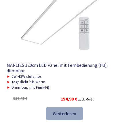
MARLIES 120cm LED Panel mit Fernbedienung (FB),
dimmbar
►
0W-42W stufenlos
►
Tageslicht bis Warm
►
Dimmbar, mit Funk-FB
Ursprünglicher
Aktueller
226,49
€
154,98
€
zzgl. MwSt.
Preis
Preis
war:
ist:
Weiterlesen
226,49 €
154,98 €.