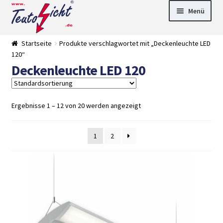
Zur
Springe
Menü
Navigation
zum
springen
Inhalt
► LED Panel
Startseite
Produkte verschlagwortet mit „Deckenleuchte LED
►
120“
Pflanzenlich
►
Deckenleuchte LED 120
t
Downlights
►
Deckenleuch
►
ten
Außenleucht
► LED
en
Streifen
► Zubehör
Ergebnisse 1 – 12 von 20 werden angezeigt
►
Leuchtmittel
►
Versandarten
► Zahlarten
1
2