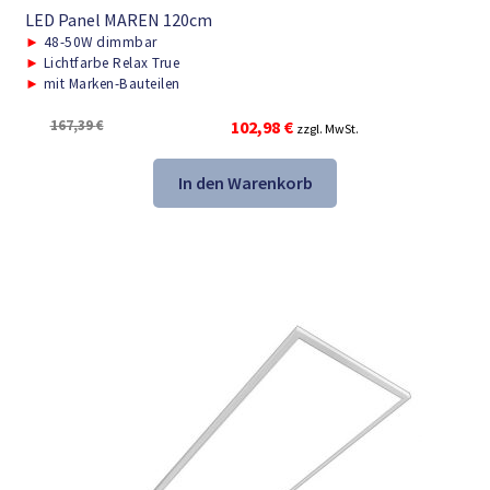
LED Panel MAREN 120cm
►
48-50W dimmbar
►
Lichtfarbe Relax True
►
mit Marken-Bauteilen
Ursprünglicher
Aktueller
167,39
€
102,98
€
zzgl. MwSt.
Preis
Preis
war:
ist:
In den Warenkorb
167,39 €
102,98 €.