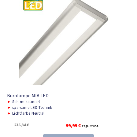
Bürolampe MIA LED
►
Schirm satiniert
►
sparsame LED-Technik
►
Lichtfarbe Neutral
Ursprünglicher
Aktueller
236,34
€
99,99
€
zzgl. MwSt.
Preis
Preis