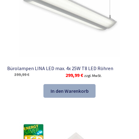
Bürolampen LINA LED max. 4x 25W T8 LED Röhren
Ursprünglicher
Aktueller
399,99
€
299,99
€
zzgl. MwSt.
Preis
Preis
war:
ist:
In den Warenkorb
399,99 €
299,99 €.