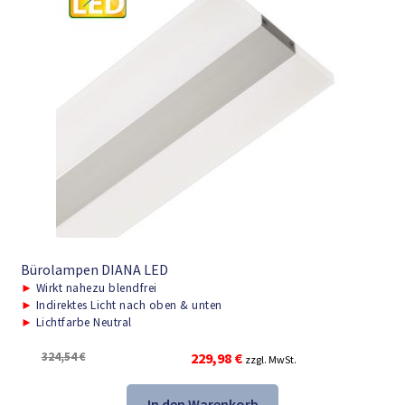
Bürolampen DIANA LED
►
Wirkt nahezu blendfrei
►
Indirektes Licht nach oben & unten
►
Lichtfarbe Neutral
Ursprünglicher
Aktueller
324,54
€
229,98
€
zzgl. MwSt.
Preis
Preis
war:
ist:
In den Warenkorb