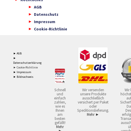
AGB
Datenschutz
Impressum
Cookie-Richtlinie
► AGB
►
Datenschutzerklärung
► Cookie-Richtlinie
► Impressum
► Bildnachweis
Schnell
Wir versenden
Wir 
und
unsere Produkte
höchst
einfach
ausschließlich
auf
zahlen,
versichert per Paket
Sicherh
wie es
oder
Da
Ihnen
Speditionslieferung.
Des
am
Mehr ►
erfol
besten
Transa
gefällt!
aussch
Mehr
ü
►
versch