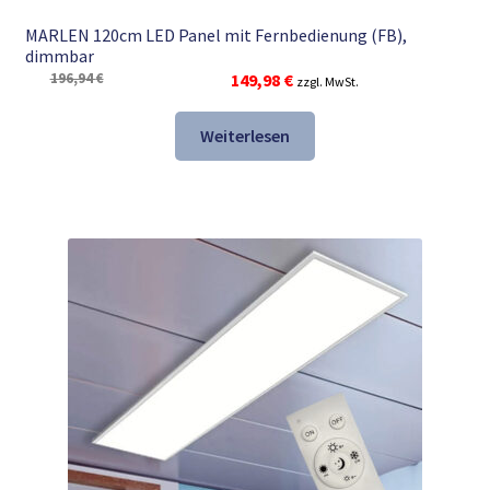
MARLEN 120cm LED Panel mit Fernbedienung (FB),
dimmbar
Ursprünglicher
Aktueller
196,94
€
149,98
€
zzgl. MwSt.
Preis
Preis
war:
ist:
Weiterlesen
196,94 €
149,98 €.