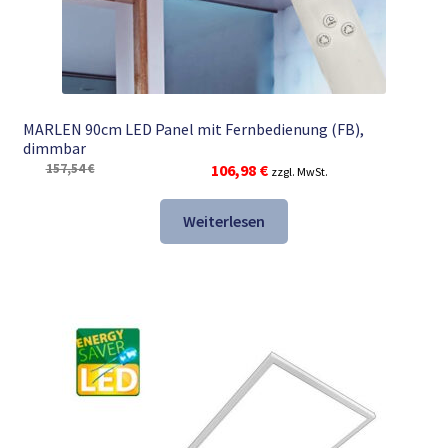
MARLEN 90cm LED Panel mit Fernbedienung (FB),
dimmbar
Ursprünglicher
Aktueller
157,54
€
106,98
€
zzgl. MwSt.
Preis
Preis
war:
ist:
Weiterlesen
157,54 €
106,98 €.