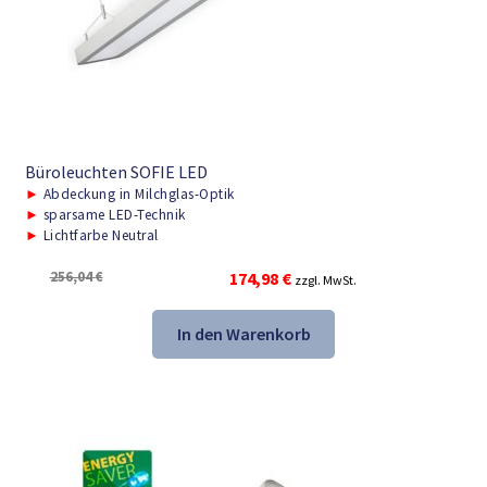
Büroleuchten SOFIE LED
►
Abdeckung in Milchglas-Optik
►
sparsame LED-Technik
►
Lichtfarbe Neutral
Ursprünglicher
Aktueller
256,04
€
174,98
€
zzgl. MwSt.
Preis
Preis
war:
ist:
In den Warenkorb
256,04 €
174,98 €.