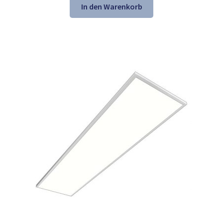
war:
ist:
In den Warenkorb
236,34 €
99,99 €.