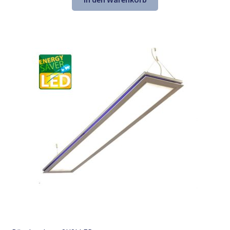
324,54 €
229,98 €.