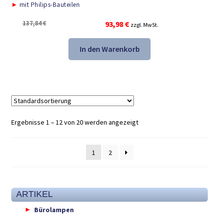
►
mit Philips-Bauteilen
Ursprünglicher
Aktueller
137,84
€
93,98
€
zzgl. MwSt.
Preis
Preis
war:
ist:
In den Warenkorb
137,84 €
93,98 €.
Ergebnisse 1 – 12 von 20 werden angezeigt
1
2
ARTIKEL
Bürolampen