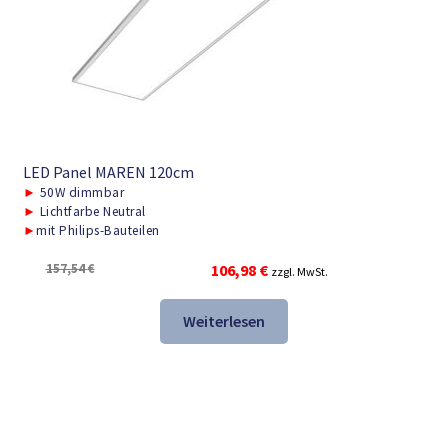
LED Panel MAREN 120cm
►
50W dimmbar
►
Lichtfarbe Neutral
►
mit Philips-Bauteilen
Ursprünglicher
Aktueller
157,54
€
106,98
€
zzgl. MwSt.
Preis
Preis
war:
ist:
Weiterlesen
157,54 €
106,98 €.