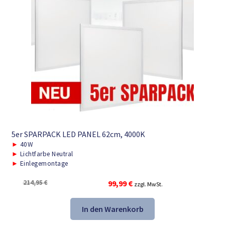
5er SPARPACK LED PANEL 62cm, 4000K
►
40W
►
Lichtfarbe Neutral
►
Einlegemontage
Ursprünglicher
Aktueller
214,95
€
99,99
€
zzgl. MwSt.
Preis
Preis
war:
ist:
In den Warenkorb
214,95 €
99,99 €.