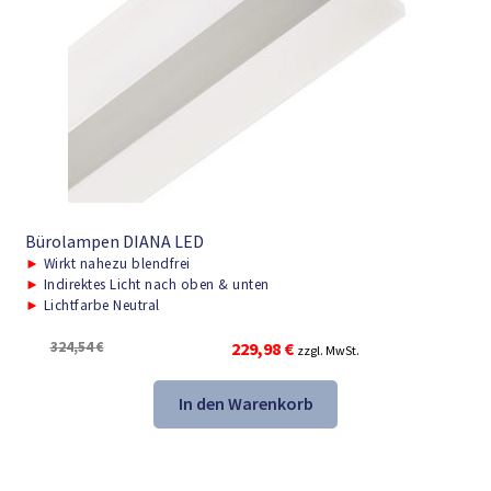
Bürolampen DIANA LED
►
Wirkt nahezu blendfrei
►
Indirektes Licht nach oben & unten
►
Lichtfarbe Neutral
Ursprünglicher
Aktueller
324,54
€
229,98
€
zzgl. MwSt.
Preis
Preis
war:
ist:
In den Warenkorb
324,54 €
229,98 €.