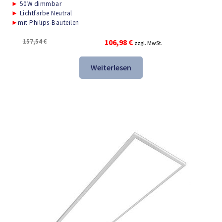
►
50W dimmbar
►
Lichtfarbe Neutral
►
mit Philips-Bauteilen
Ursprünglicher
Aktueller
157,54
€
106,98
€
zzgl. MwSt.
Preis
Preis
war:
ist:
Weiterlesen
157,54 €
106,98 €.