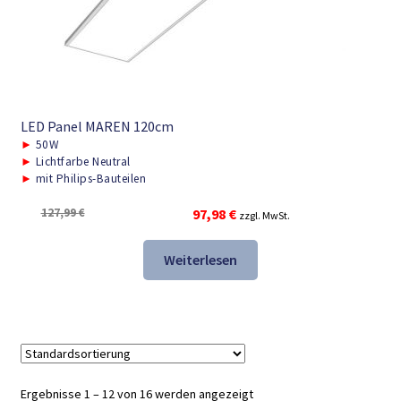
LED Panel MAREN 120cm
►
50W
►
Lichtfarbe Neutral
►
mit Philips-Bauteilen
Ursprünglicher
Aktueller
127,99
€
97,98
€
zzgl. MwSt.
Preis
Preis
war:
ist:
Weiterlesen
127,99 €
97,98 €.
Ergebnisse 1 – 12 von 16 werden angezeigt