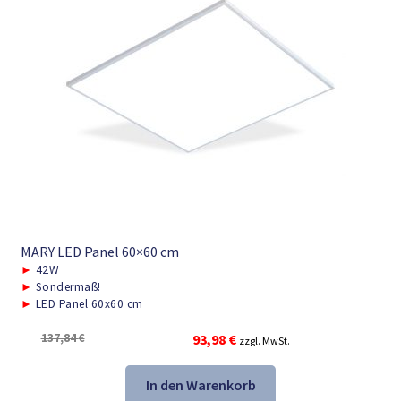
MARY LED Panel 60×60 cm
►
42W
►
Sondermaß!
►
LED Panel 60x60 cm
Ursprünglicher
Aktueller
137,84
€
93,98
€
zzgl. MwSt.
Preis
Preis
war:
ist:
In den Warenkorb