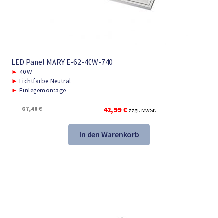
LED Panel MARY E-62-40W-740
►
40W
►
Lichtfarbe Neutral
►
Einlegemontage
Ursprünglicher
Aktueller
67,48
€
42,99
€
zzgl. MwSt.
Preis
Preis
war:
ist:
In den Warenkorb
67,48 €
42,99 €.