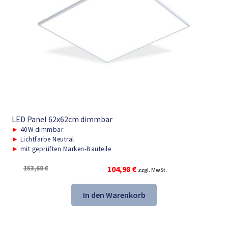
LED Panel 62x62cm dimmbar
►
40W dimmbar
►
Lichtfarbe Neutral
►
mit geprüften Marken-Bauteile
Ursprünglicher
Aktueller
153,60
€
104,98
€
zzgl. MwSt.
Preis
Preis
war:
ist:
In den Warenkorb
153,60 €
104,98 €.