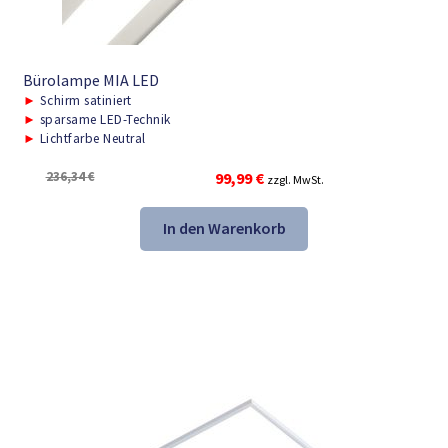
Bürolampe MIA LED
►
Schirm satiniert
►
sparsame LED-Technik
►
Lichtfarbe Neutral
Ursprünglicher
Aktueller
236,34
€
99,99
€
zzgl. MwSt.
Preis
Preis
war:
ist:
In den Warenkorb
236,34 €
99,99 €.