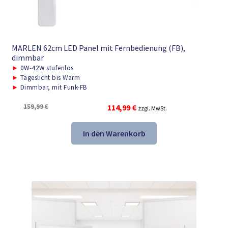
MARLEN 62cm LED Panel mit Fernbedienung (FB),
dimmbar
►
0W-42W stufenlos
►
Tageslicht bis Warm
►
Dimmbar, mit Funk-FB
Ursprünglicher
Aktueller
159,99
€
114,99
€
zzgl. MwSt.
Preis
Preis
war:
ist:
In den Warenkorb
159,99 €
114,99 €.