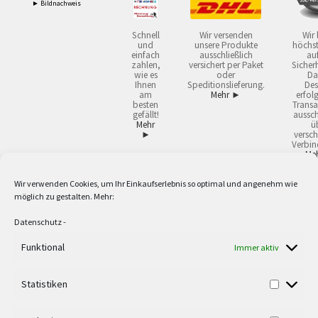
► Bildnachweis
Schnell
Wir versenden
Wir 
und
unsere Produkte
höchst
einfach
ausschließlich
auf
zahlen,
versichert per Paket
Sicherh
wie es
oder
Da
Ihnen
Speditionslieferung.
Des
am
Mehr ►
erfol
besten
Transa
gefällt!
aussch
Mehr
ü
►
versch
Verbin
Me
Wir verwenden Cookies, um Ihr Einkaufserlebnis so optimal und angenehm wie
2
Lieferzeiten gelten mit Express-24.
Mehr ►
möglich zu gestalten. Mehr:
3
Nur für Firmen, Mindestbestellwert: 50,- €.
Mehr ►
5
Versandkostenfrei ab 59,90 € Nettowarenwert. Inseln ausgenommen. Unsere
Datenschutz
-
Angebote gelten ausschließlich für Industrie, Handwerk, Handel und freie
Berufe zur Verwendung in der selbständigen, beruflichen oder gewerblichen
Funktional
Immer aktiv
Tätigkeit. Kein Verkauf an privat. Alle Preise sind Nettopreise in Euro und
verstehen sich zzgl. der gesetzlichen Mehrwertsteuer und zzgl. Versand. Alle
Statistiken
verwendeten Logos und Firmennamen sind Warenzeichen oder eingetragene
Warenzeichen der jeweiligen Firmen. Irrtümer, Druckfehler, Zwischenverkauf
sowie technische Änderungen vorbehalten. Wir liefern ausschließlich zu