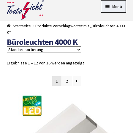
Zur
Springe
Menü
Navigation
zum
springen
Inhalt
► LED Panel
Startseite
Produkte verschlagwortet mit „Büroleuchten 4000
►
K“
Pflanzenlich
►
Büroleuchten 4000 K
t
Downlights
►
Deckenleuch
►
ten
Außenleucht
► LED
en
Streifen
► Zubehör
Ergebnisse 1 – 12 von 16 werden angezeigt
►
Leuchtmittel
►
Versandarten
► Zahlarten
1
2