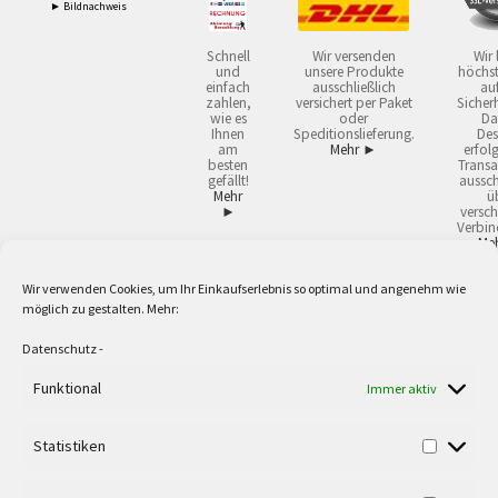
► Bildnachweis
Schnell
Wir versenden
Wir 
und
unsere Produkte
höchst
einfach
ausschließlich
auf
zahlen,
versichert per Paket
Sicherh
wie es
oder
Da
Ihnen
Speditionslieferung.
Des
am
Mehr ►
erfol
besten
Transa
gefällt!
aussch
Mehr
ü
►
versch
Verbin
Me
Wir verwenden Cookies, um Ihr Einkaufserlebnis so optimal und angenehm wie
2
Lieferzeiten gelten mit Express-24.
Mehr ►
möglich zu gestalten. Mehr:
3
Nur für Firmen, Mindestbestellwert: 50,- €.
Mehr ►
5
Versandkostenfrei ab 59,90 € Nettowarenwert. Inseln ausgenommen. Unsere
Datenschutz
-
Angebote gelten ausschließlich für Industrie, Handwerk, Handel und freie
Berufe zur Verwendung in der selbständigen, beruflichen oder gewerblichen
Funktional
Immer aktiv
Tätigkeit. Kein Verkauf an privat. Alle Preise sind Nettopreise in Euro und
verstehen sich zzgl. der gesetzlichen Mehrwertsteuer und zzgl. Versand. Alle
Statistiken
verwendeten Logos und Firmennamen sind Warenzeichen oder eingetragene
Warenzeichen der jeweiligen Firmen. Irrtümer, Druckfehler, Zwischenverkauf
sowie technische Änderungen vorbehalten. Wir liefern ausschließlich zu