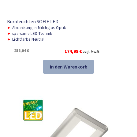
Büroleuchten SOFIE LED
►
Abdeckung in Milchglas-Optik
►
sparsame LED-Technik
►
Lichtfarbe Neutral
Ursprünglicher
Aktueller
256,04
€
174,98
€
zzgl. MwSt.
Preis
Preis
war:
ist:
In den Warenkorb
256,04 €
174,98 €.