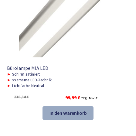
Bürolampe MIA LED
►
Schirm satiniert
►
sparsame LED-Technik
►
Lichtfarbe Neutral
Ursprünglicher
Aktueller
236,34
€
99,99
€
zzgl. MwSt.
Preis
Preis
war:
ist:
In den Warenkorb
236,34 €
99,99 €.