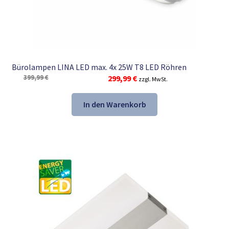
Bürolampen LINA LED max. 4x 25W T8 LED Röhren
Ursprünglicher
Aktueller
399,99
€
299,99
€
zzgl. MwSt.
Preis
Preis
war:
ist:
In den Warenkorb
399,99 €
299,99 €.