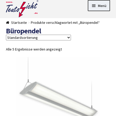
Zur
Springe
Menü
Navigation
zum
springen
Inhalt
► LED Panel
Startseite
Produkte verschlagwortet mit „Büropendel“
►
Büropendel
Pflanzenlich
►
t
Downlights
►
Deckenleuch
►
ten
Außenleucht
► LED
Alle 5 Ergebnisse werden angezeigt
en
Streifen
► Zubehör
►
Leuchtmittel
►
Versandarten
► Zahlarten