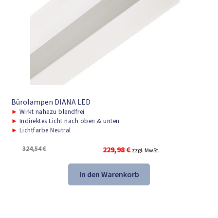
Bürolampen DIANA LED
►
Wirkt nahezu blendfrei
►
Indirektes Licht nach oben & unten
►
Lichtfarbe Neutral
Ursprünglicher
Aktueller
324,54
€
229,98
€
zzgl. MwSt.
Preis
Preis
war:
ist:
In den Warenkorb
324,54 €
229,98 €.