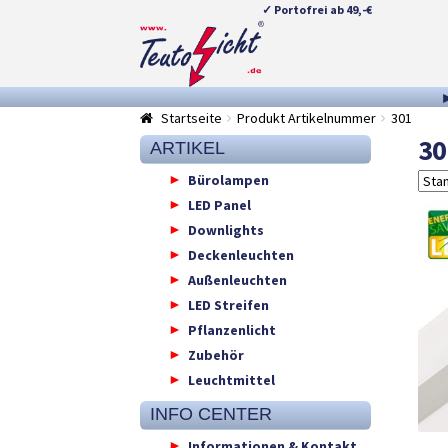
✓ Portofrei ab 49,-€
Zur
Springe
Navigation
zum
springen
Inhalt
Startseite
Produkt Artikelnummer
301
30
ARTIKEL
Bürolampen
LED Panel
Downlights
Deckenleuchten
Außenleuchten
LED Streifen
Pflanzenlicht
Zubehör
Leuchtmittel
INFO CENTER
Informationen & Kontakt