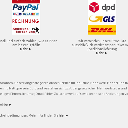
nell und einfach zahlen, wie es Ihnen
Wir versenden unsere Produkte
am besten gefällt!
ausschließlich versichert per Paket o
Mehr ►
Speditionslieferung.
Mehr ►
nommen. Unsere Angebote gelten ausschließlich für Industrie, Handwerk, Handel und fre
eise sind Nettopreise in Euro und verstehen sich zzgl. der gesetzlichen Mehrwertsteuer 
ligen Firmen. Irrtümer, Druckfehler, Zwischenverkauf sowie technische Änderungen vor
ie
hier ►
cheinbedingungen. Mehr Infos finden Sie
hier ►