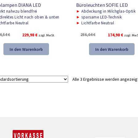
olampen DIANA LED
Büroleuchten SOFIE LED
rkt nahezu blendfrei
►
Abdeckung in Milchglas-Optik
direktes Licht nach oben & unten
►
sparsame LED-Technik
chtfarbe Neutral
►
Lichtfarbe Neutral
Ursprünglicher
Aktueller
Ursprünglicher
Aktuelle
4,54
€
229,98
€
256,04
€
174,98
€
zzgl. MwSt.
zzgl. MwS
Preis
Preis
Preis
Preis
war:
ist:
war:
ist:
In den Warenkorb
In den Warenkorb
324,54 €
229,98 €.
256,04 €
174,98 €
Alle 3 Ergebnisse werden angezeig