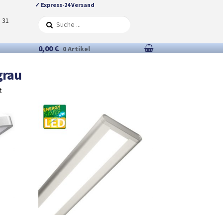
✓ Express-24 Versand
5 31
0,00 €
0 Artikel
grau
t