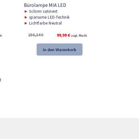
Bürolampe MIA LED
►
Schirm satiniert
►
sparsame LED-Technik
►
Lichtfarbe Neutral
r
Ursprünglicher
Aktueller
236,34
€
99,99
€
t.
zzgl. MwSt.
Preis
Preis
war:
ist:
In den Warenkorb
.
236,34 €
99,99 €.
t