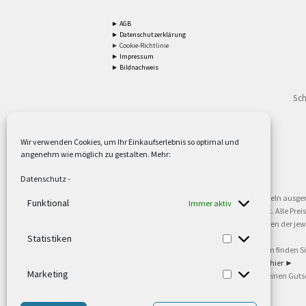
► AGB
► Datenschutzerklärung
► Cookie-Richtlinie
► Impressum
► Bildnachweis
Sch
Wir verwenden Cookies, um Ihr Einkaufserlebnis so optimal und
angenehm wie möglich zu gestalten. Mehr:
2
Lieferzeiten gelten mit Express-24.
Mehr ►
Datenschutz
-
3
Nur für Firmen, Mindestbestellwert: 50,- €.
Mehr ►
5
Versandkostenfrei ab 59,90 € Nettowarenwert. Inseln ausge
Funktional
Immer aktiv
oder gewerblichen Tätigkeit. Kein Verkauf an privat. Alle Pr
sind Warenzeichen oder eingetragene Warenzeichen der jewei
►
Statistiken
6
Weitere Informationen und Zahlungsbedingungen finden S
7
Informationen zu unseren Lieferzeiten finden Sie
hier ►
Marketing
8
Ab 79,- Nettowarenwert. Es gelten unsere allgemeinen Guts
©2002-2021 TEUTO LICHT GmbH