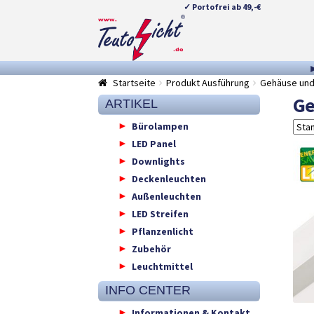
✓ Portofrei ab 49,-€
Zur
Springe
Navigation
zum
springen
Inhalt
Startseite
Produkt Ausführung
Gehäuse und 
Ge
ARTIKEL
Bürolampen
LED Panel
Downlights
Deckenleuchten
Außenleuchten
LED Streifen
Pflanzenlicht
Zubehör
Leuchtmittel
INFO CENTER
Informationen & Kontakt