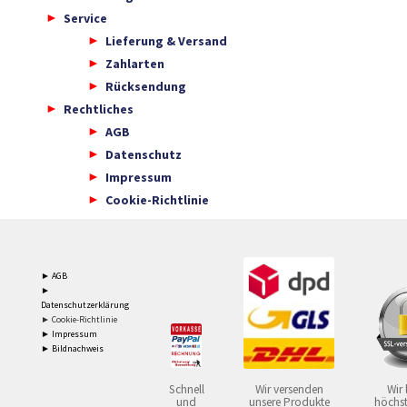
Service
Lieferung & Versand
Zahlarten
Rücksendung
Rechtliches
AGB
Datenschutz
Impressum
Cookie-Richtlinie
► AGB
►
Datenschutzerklärung
► Cookie-Richtlinie
► Impressum
► Bildnachweis
Schnell
Wir versenden
Wir 
und
unsere Produkte
höchst