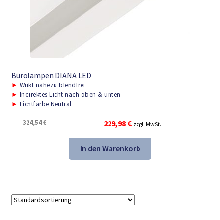
Bürolampen DIANA LED
►
Wirkt nahezu blendfrei
►
Indirektes Licht nach oben & unten
►
Lichtfarbe Neutral
Ursprünglicher
Aktueller
324,54
€
229,98
€
zzgl. MwSt.
Preis
Preis
war:
ist:
In den Warenkorb
324,54 €
229,98 €.