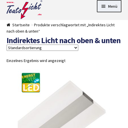
Zur
Springe
Menü
Navigation
zum
springen
Inhalt
► LED Panel
Startseite
Produkte verschlagwortet mit „Indirektes Licht
►
nach oben & unten“
Pflanzenlich
►
Indirektes Licht nach oben & unten
t
Downlights
►
Deckenleuch
►
ten
Außenleucht
► LED
en
Streifen
► Zubehör
Einzelnes Ergebnis wird angezeigt
►
Leuchtmittel
►
Versandarten
► Zahlarten