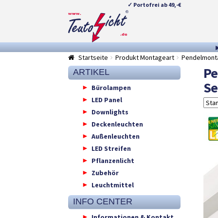
✓ Portofrei ab 49,-€
Zur
Springe
Navigation
zum
springen
Inhalt
Startseite
Produkt Montageart
Pendelmonta
Pe
ARTIKEL
Se
Bürolampen
LED Panel
Downlights
Deckenleuchten
Außenleuchten
LED Streifen
Pflanzenlicht
Zubehör
Leuchtmittel
INFO CENTER
Informationen & Kontakt