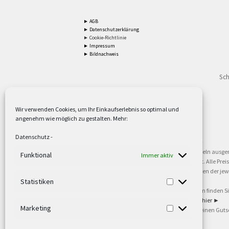
► AGB
► Datenschutzerklärung
► Cookie-Richtlinie
► Impressum
► Bildnachweis
Sch
Wir verwenden Cookies, um Ihr Einkaufserlebnis so optimal und
angenehm wie möglich zu gestalten. Mehr:
2
Lieferzeiten gelten mit Express-24.
Mehr ►
Datenschutz
-
3
Nur für Firmen, Mindestbestellwert: 50,- €.
Mehr ►
5
Versandkostenfrei ab 59,90 € Nettowarenwert. Inseln ausge
Funktional
Immer aktiv
oder gewerblichen Tätigkeit. Kein Verkauf an privat. Alle Pr
sind Warenzeichen oder eingetragene Warenzeichen der jewei
Statistiken
►
6
Weitere Informationen und Zahlungsbedingungen finden S
7
Informationen zu unseren Lieferzeiten finden Sie
hier ►
Marketing
8
Ab 79,- Nettowarenwert. Es gelten unsere allgemeinen Guts