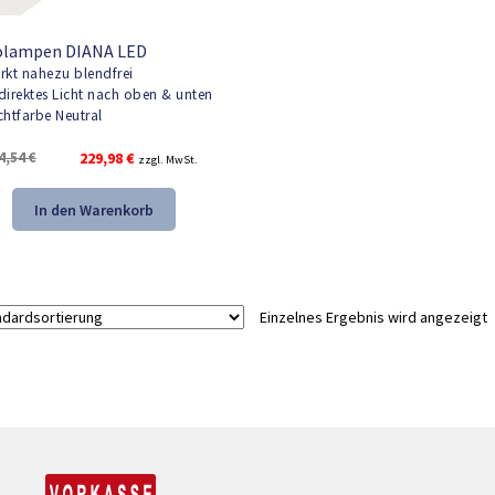
olampen DIANA LED
rkt nahezu blendfrei
direktes Licht nach oben & unten
chtfarbe Neutral
Ursprünglicher
Aktueller
4,54
€
229,98
€
zzgl. MwSt.
Preis
Preis
war:
ist:
In den Warenkorb
324,54 €
229,98 €.
Einzelnes Ergebnis wird angezeigt