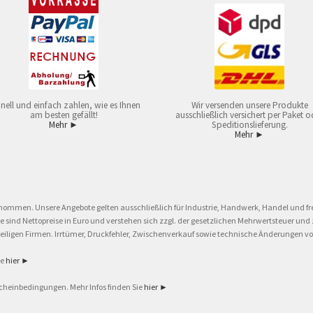
nell und einfach zahlen, wie es Ihnen
Wir versenden unsere Produkte
am besten gefällt!
ausschließlich versichert per Paket o
Mehr ►
Speditionslieferung.
Mehr ►
nommen. Unsere Angebote gelten ausschließlich für Industrie, Handwerk, Handel und fre
eise sind Nettopreise in Euro und verstehen sich zzgl. der gesetzlichen Mehrwertsteuer 
ligen Firmen. Irrtümer, Druckfehler, Zwischenverkauf sowie technische Änderungen vor
ie
hier ►
cheinbedingungen. Mehr Infos finden Sie
hier ►