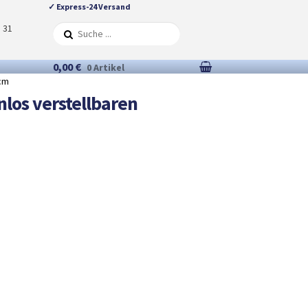
✓ Express-24 Versand
5 31
0,00 €
0 Artikel
0cm
los verstellbaren