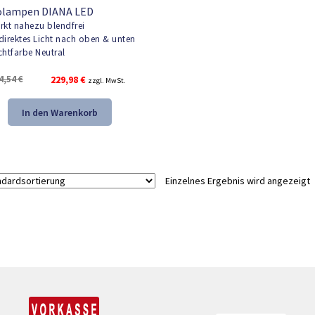
olampen DIANA LED
rkt nahezu blendfrei
direktes Licht nach oben & unten
chtfarbe Neutral
Ursprünglicher
Aktueller
4,54
€
229,98
€
zzgl. MwSt.
Preis
Preis
war:
ist:
In den Warenkorb
324,54 €
229,98 €.
Einzelnes Ergebnis wird angezeigt