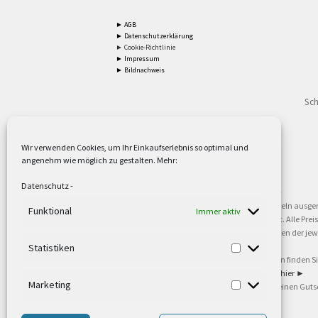
► AGB
► Datenschutzerklärung
► Cookie-Richtlinie
► Impressum
► Bildnachweis
Sch
Wir verwenden Cookies, um Ihr Einkaufserlebnis so optimal und
angenehm wie möglich zu gestalten. Mehr:
2
Lieferzeiten gelten mit Express-24.
Mehr ►
Datenschutz
-
3
Nur für Firmen, Mindestbestellwert: 50,- €.
Mehr ►
5
Versandkostenfrei ab 59,90 € Nettowarenwert. Inseln ausge
Funktional
Immer aktiv
oder gewerblichen Tätigkeit. Kein Verkauf an privat. Alle Pr
sind Warenzeichen oder eingetragene Warenzeichen der jewei
►
Statistiken
6
Weitere Informationen und Zahlungsbedingungen finden S
7
Informationen zu unseren Lieferzeiten finden Sie
hier ►
Marketing
8
Ab 79,- Nettowarenwert. Es gelten unsere allgemeinen Guts
©2002-2021 TEUTO LICHT GmbH