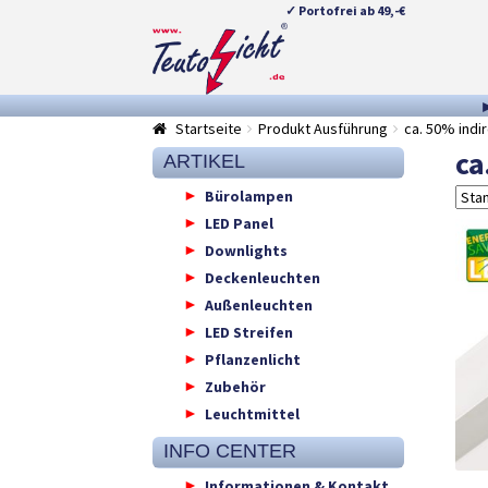
✓ Portofrei ab 49,-€
Zur
Springe
Navigation
zum
springen
Inhalt
Startseite
Produkt Ausführung
ca. 50% indir
ca
ARTIKEL
Bürolampen
LED Panel
Downlights
Deckenleuchten
Außenleuchten
LED Streifen
Pflanzenlicht
Zubehör
Leuchtmittel
INFO CENTER
Informationen & Kontakt