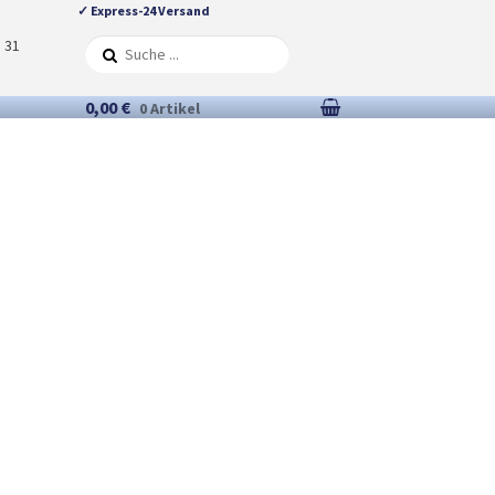
✓ Express-24 Versand
5 31
0,00 €
0 Artikel