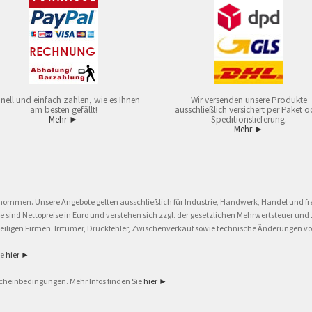
nell und einfach zahlen, wie es Ihnen
Wir versenden unsere Produkte
am besten gefällt!
ausschließlich versichert per Paket o
Mehr ►
Speditionslieferung.
Mehr ►
nommen. Unsere Angebote gelten ausschließlich für Industrie, Handwerk, Handel und fre
eise sind Nettopreise in Euro und verstehen sich zzgl. der gesetzlichen Mehrwertsteuer 
ligen Firmen. Irrtümer, Druckfehler, Zwischenverkauf sowie technische Änderungen vor
ie
hier ►
cheinbedingungen. Mehr Infos finden Sie
hier ►