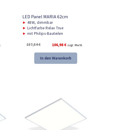
LED Panel MARIA 62cm
►
48W, dimmbar
►
Lichtfarbe Relax True
►
mit Philips-Bauteilen
r
Ursprünglicher
Aktueller
157,54
€
106,98
€
t.
zzgl. MwSt.
Preis
Preis
war:
ist:
In den Warenkorb
157,54 €
106,98 €.