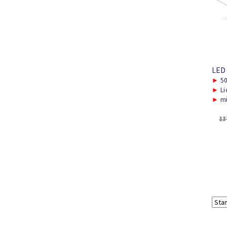
LED
►
5
►
Li
►
mi
13