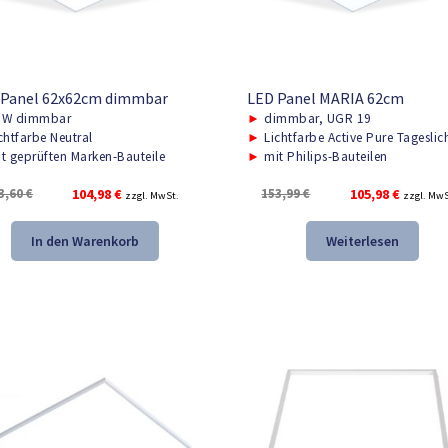
 Panel 62x62cm dimmbar
LED Panel MARIA 62cm
W dimmbar
►
dimmbar, UGR 19
chtfarbe Neutral
►
Lichtfarbe Active Pure Tageslic
t geprüften Marken-Bauteile
►
mit Philips-Bauteilen
Ursprünglicher
Aktueller
Ursprünglicher
Aktuelle
3,60
€
104,98
€
153,99
€
105,98
€
zzgl. MwSt.
zzgl. MwS
Preis
Preis
Preis
Preis
war:
ist:
war:
ist:
In den Warenkorb
Weiterlesen
153,60 €
104,98 €.
153,99 €
105,98 €