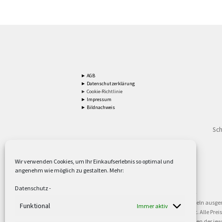
► AGB
► Datenschutzerklärung
► Cookie-Richtlinie
► Impressum
► Bildnachweis
Sch
Wir verwenden Cookies, um Ihr Einkaufserlebnis so optimal und
angenehm wie möglich zu gestalten. Mehr:
2
Lieferzeiten gelten mit Express-24.
Mehr ►
Datenschutz
-
3
Nur für Firmen, Mindestbestellwert: 50,- €.
Mehr ►
5
Versandkostenfrei ab 59,90 € Nettowarenwert. Inseln ausge
Funktional
Immer aktiv
oder gewerblichen Tätigkeit. Kein Verkauf an privat. Alle Pr
sind Warenzeichen oder eingetragene Warenzeichen der jewei