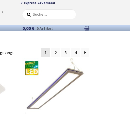
✓ Express-24 Versand
5 31
0,00 €
0 Artikel
ngezeigt
1
2
3
4