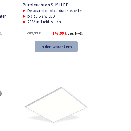
Büroleuchten SUSI LED
►
Dekostreifen blau durchleuchtet
nten
►
bis zu 52 W LED
►
20% indirektes Licht
r
Ursprünglicher
Aktueller
249,99
€
149,99
€
t.
zzgl. MwSt.
Preis
Preis
war:
ist:
In den Warenkorb
.
249,99 €
149,99 €.