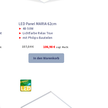
LED Panel MARIA 62cm
►
48-50W
ht
►
Lichtfarbe Relax True
►
mit Philips-Bauteilen
r
Ursprünglicher
Aktueller
157,54
€
106,98
€
t.
zzgl. MwSt.
Preis
Preis
war:
ist:
In den Warenkorb
.
157,54 €
106,98 €.