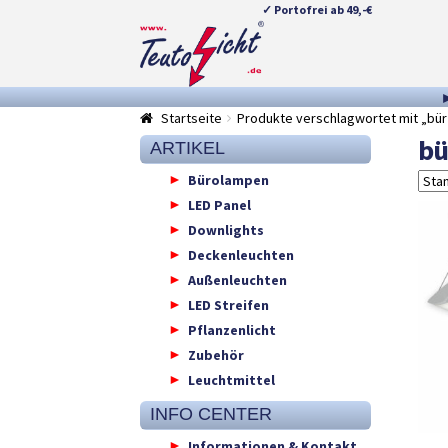
✓ Portofrei ab 49,-€
Zur
Springe
Navigation
zum
springen
Inhalt
Startseite
Produkte verschlagwortet mit „bür
bü
ARTIKEL
Bürolampen
LED Panel
Downlights
Deckenleuchten
Außenleuchten
LED Streifen
Pflanzenlicht
Zubehör
Leuchtmittel
INFO CENTER
Informationen & Kontakt