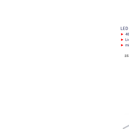
LED
►
40
►
Li
►
mi
15