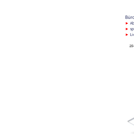
Bür
►
Ab
►
sp
►
Li
25