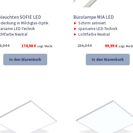
oleuchten SOFIE LED
Bürolampe MIA LED
deckung in Milchglas-Optik
►
Schirm satiniert
arsame LED-Technik
►
sparsame LED-Technik
chtfarbe Neutral
►
Lichtfarbe Neutral
Ursprünglicher
Aktueller
Ursprünglicher
Aktuelle
6,04
€
174,98
€
236,34
€
99,99
€
zzgl. MwSt.
zzgl. MwS
Preis
Preis
Preis
Preis
war:
ist:
war:
ist:
In den Warenkorb
In den Warenkorb
256,04 €
174,98 €.
236,34 €
99,99 €.