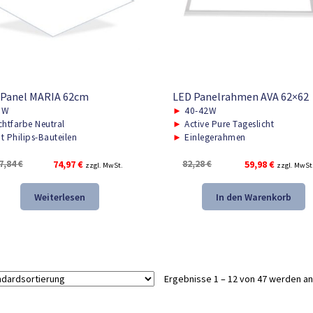
 Panel MARIA 62cm
LED Panelrahmen AVA 62×62
0W
►
40-42W
chtfarbe Neutral
►
Active Pure Tageslicht
t Philips-Bauteilen
►
Einlegerahmen
Ursprünglicher
Aktueller
Ursprünglicher
Aktueller
7,84
€
74,97
€
82,28
€
59,98
€
zzgl. MwSt.
zzgl. MwSt
Preis
Preis
Preis
Preis
war:
ist:
war:
ist:
Weiterlesen
In den Warenkorb
137,84 €
74,97 €.
82,28 €
59,98 €.
Ergebnisse 1 – 12 von 47 werden a