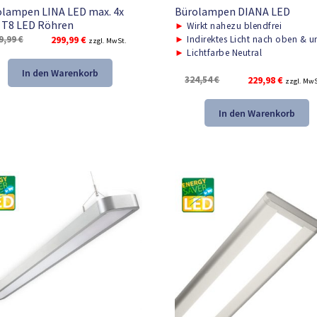
lampen LINA LED max. 4x
Bürolampen DIANA LED
 T8 LED Röhren
►
Wirkt nahezu blendfrei
Ursprünglicher
Aktueller
9,99
€
299,99
€
►
Indirektes Licht nach oben & u
zzgl. MwSt.
►
Lichtfarbe Neutral
Preis
Preis
war:
ist:
In den Warenkorb
Ursprünglicher
Aktuelle
324,54
€
229,98
€
zzgl. MwS
399,99 €
299,99 €.
Preis
Preis
war:
ist:
In den Warenkorb
324,54 €
229,98 €