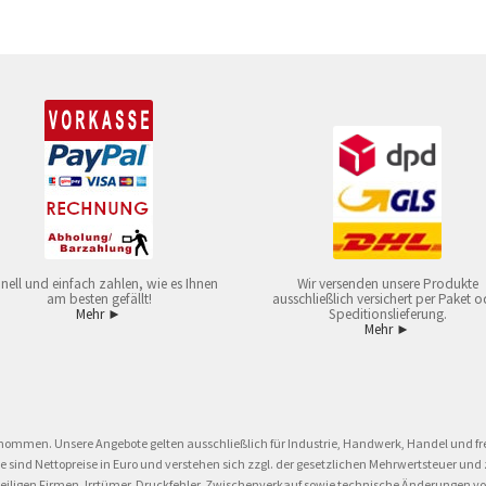
nell und einfach zahlen, wie es Ihnen
Wir versenden unsere Produkte
am besten gefällt!
ausschließlich versichert per Paket o
Mehr ►
Speditionslieferung.
Mehr ►
nommen. Unsere Angebote gelten ausschließlich für Industrie, Handwerk, Handel und fre
eise sind Nettopreise in Euro und verstehen sich zzgl. der gesetzlichen Mehrwertsteuer 
ligen Firmen. Irrtümer, Druckfehler, Zwischenverkauf sowie technische Änderungen vor