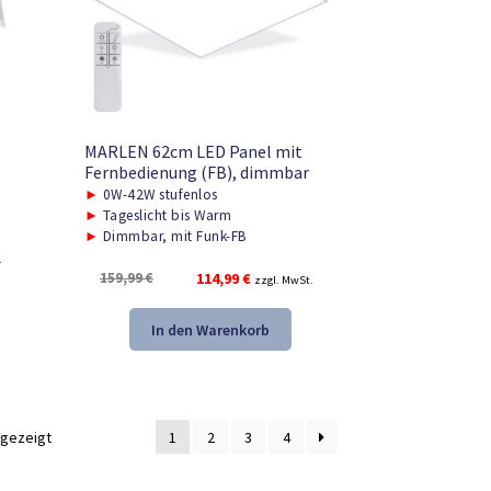
MARLEN 62cm LED Panel mit
Fernbedienung (FB), dimmbar
►
0W-42W stufenlos
►
Tageslicht bis Warm
►
Dimmbar, mit Funk-FB
.
Ursprünglicher
Aktueller
159,99
€
114,99
€
zzgl. MwSt.
Preis
Preis
war:
ist:
In den Warenkorb
159,99 €
114,99 €.
ngezeigt
1
2
3
4