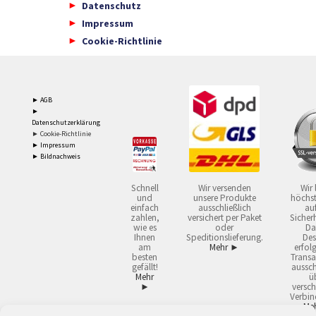
Datenschutz
Impressum
Cookie-Richtlinie
► AGB
►
Datenschutzerklärung
► Cookie-Richtlinie
► Impressum
► Bildnachweis
Schnell
Wir versenden
Wir 
und
unsere Produkte
höchst
einfach
ausschließlich
auf
zahlen,
versichert per Paket
Sicherh
wie es
oder
Da
Ihnen
Speditionslieferung.
Des
am
Mehr ►
erfol
besten
Transa
gefällt!
aussch
Mehr
ü
►
versch
Verbin
Me