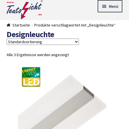
Zur
Springe
Menü
Navigation
zum
springen
Inhalt
► LED Panel
Startseite
Produkte verschlagwortet mit „Designleuchte“
►
Designleuchte
Pflanzenlich
►
t
Downlights
►
Deckenleuch
►
ten
Außenleucht
► LED
Alle 3 Ergebnisse werden angezeigt
en
Streifen
► Zubehör
►
Leuchtmittel
►
Versandarten
► Zahlarten