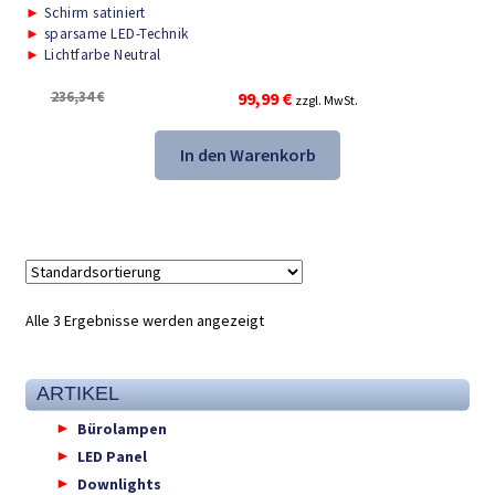
►
Schirm satiniert
►
sparsame LED-Technik
►
Lichtfarbe Neutral
Ursprünglicher
Aktueller
236,34
€
99,99
€
zzgl. MwSt.
Preis
Preis
war:
ist:
In den Warenkorb
236,34 €
99,99 €.
Alle 3 Ergebnisse werden angezeigt
ARTIKEL
Bürolampen
LED Panel
Downlights