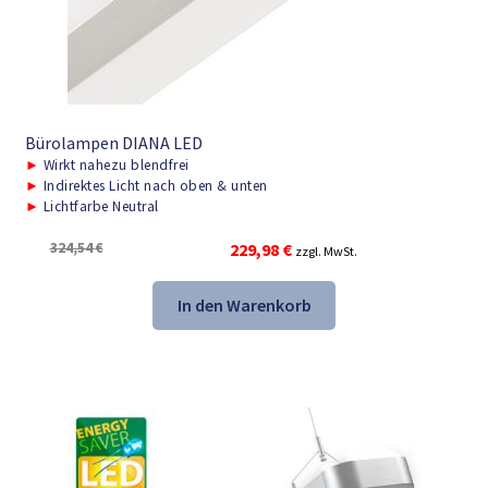
Bürolampen DIANA LED
►
Wirkt nahezu blendfrei
►
Indirektes Licht nach oben & unten
►
Lichtfarbe Neutral
Ursprünglicher
Aktueller
324,54
€
229,98
€
zzgl. MwSt.
Preis
Preis
war:
ist:
In den Warenkorb
324,54 €
229,98 €.