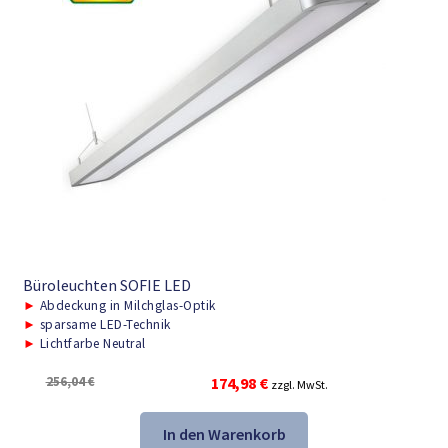
Büroleuchten SOFIE LED
►
Abdeckung in Milchglas-Optik
►
sparsame LED-Technik
►
Lichtfarbe Neutral
Ursprünglicher
Aktueller
256,04
€
174,98
€
zzgl. MwSt.
Preis
Preis
war:
ist:
In den Warenkorb