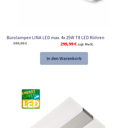
Bürolampen LINA LED max. 4x 25W T8 LED Röhren
Ursprünglicher
Aktueller
399,99
€
299,99
€
zzgl. MwSt.
Preis
Preis
war:
ist:
In den Warenkorb
399,99 €
299,99 €.