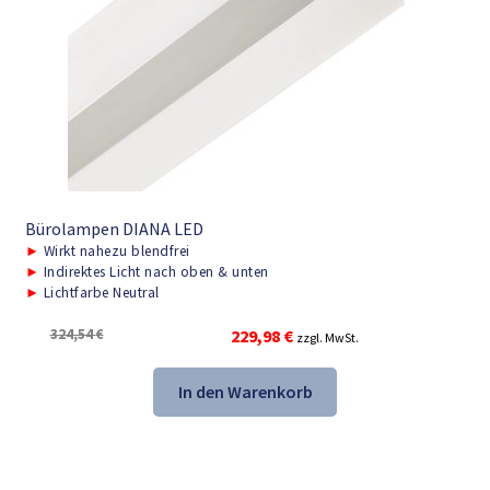
Bürolampen DIANA LED
►
Wirkt nahezu blendfrei
►
Indirektes Licht nach oben & unten
►
Lichtfarbe Neutral
Ursprünglicher
Aktueller
324,54
€
229,98
€
zzgl. MwSt.
Preis
Preis
war:
ist:
In den Warenkorb
324,54 €
229,98 €.