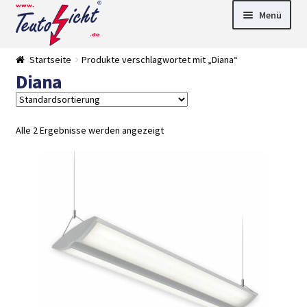
Zur
Springe
Menü
Navigation
zum
springen
Inhalt
► LED Panel
Startseite
Produkte verschlagwortet mit „Diana“
►
Diana
Pflanzenlich
►
t
Downlights
►
Deckenleuch
►
ten
Außenleucht
► LED
Alle 2 Ergebnisse werden angezeigt
en
Streifen
► Zubehör
►
Leuchtmittel
►
Versandarten
► Zahlarten