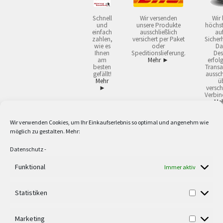
Schnell
Wir versenden
Wir 
und
unsere Produkte
höchst
einfach
ausschließlich
auf
zahlen,
versichert per Paket
Sicherh
wie es
oder
Da
Ihnen
Speditionslieferung.
Des
am
Mehr ►
erfol
besten
Transa
gefällt!
aussch
Mehr
ü
►
versch
Verbin
Me
Wir verwenden Cookies, um Ihr Einkaufserlebnis so optimal und angenehm wie
2
Lieferzeiten gelten mit Express-24.
Mehr ►
möglich zu gestalten. Mehr:
3
Nur für Firmen, Mindestbestellwert: 50,- €.
Mehr ►
5
Versandkostenfrei ab 59,90 € Nettowarenwert. Inseln ausgenommen. Unsere
Datenschutz
-
Angebote gelten ausschließlich für Industrie, Handwerk, Handel und freie
Berufe zur Verwendung in der selbständigen, beruflichen oder gewerblichen
Funktional
Immer aktiv
Tätigkeit. Kein Verkauf an privat. Alle Preise sind Nettopreise in Euro und
verstehen sich zzgl. der gesetzlichen Mehrwertsteuer und zzgl. Versand. Alle
Statistiken
verwendeten Logos und Firmennamen sind Warenzeichen oder eingetragene
Warenzeichen der jeweiligen Firmen. Irrtümer, Druckfehler, Zwischenverkauf
sowie technische Änderungen vorbehalten. Wir liefern ausschließlich zu
Marketing
unseren AGB.
Mehr ►