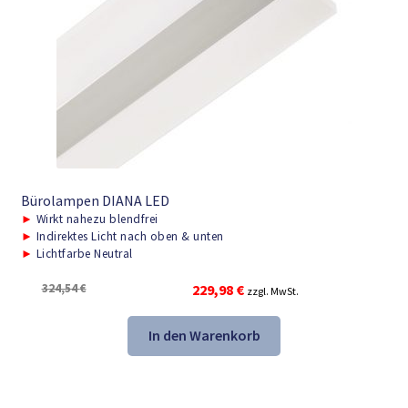
Bürolampen DIANA LED
►
Wirkt nahezu blendfrei
►
Indirektes Licht nach oben & unten
►
Lichtfarbe Neutral
Ursprünglicher
Aktueller
324,54
€
229,98
€
zzgl. MwSt.
Preis
Preis
war:
ist:
In den Warenkorb
324,54 €
229,98 €.