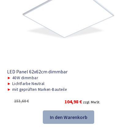
LED Panel 62x62cm dimmbar
►
40W dimmbar
►
Lichtfarbe Neutral
►
mit geprüften Marken-Bauteile
Ursprünglicher
Aktueller
153,60
€
104,98
€
zzgl. MwSt.
Preis
Preis
war:
ist:
In den Warenkorb
153,60 €
104,98 €.