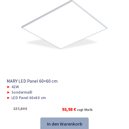
MARY LED Panel 60×60 cm
►
42W
►
Sondermaß!
►
LED Panel 60x60 cm
Ursprünglicher
Aktueller
137,84
€
93,98
€
zzgl. MwSt.
Preis
Preis
war:
ist:
In den Warenkorb