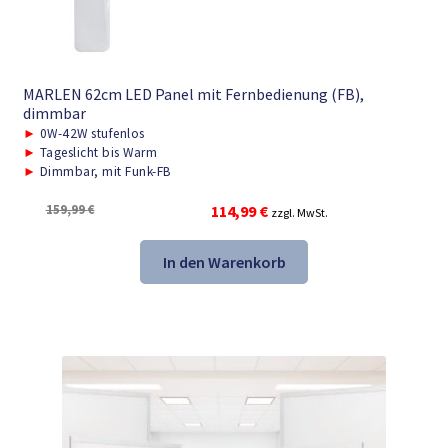
MARLEN 62cm LED Panel mit Fernbedienung (FB),
dimmbar
►
0W-42W stufenlos
►
Tageslicht bis Warm
►
Dimmbar, mit Funk-FB
Ursprünglicher
Aktueller
159,99
€
114,99
€
zzgl. MwSt.
Preis
Preis
war:
ist:
In den Warenkorb
159,99 €
114,99 €.