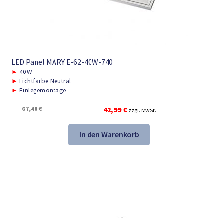
LED Panel MARY E-62-40W-740
►
40W
►
Lichtfarbe Neutral
►
Einlegemontage
Ursprünglicher
Aktueller
67,48
€
42,99
€
zzgl. MwSt.
Preis
Preis
war:
ist:
In den Warenkorb
67,48 €
42,99 €.