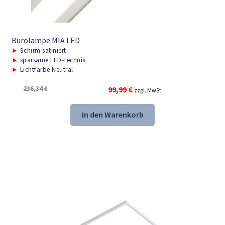
Bürolampe MIA LED
►
Schirm satiniert
►
sparsame LED-Technik
►
Lichtfarbe Neutral
Ursprünglicher
Aktueller
236,34
€
99,99
€
zzgl. MwSt.
Preis
Preis
war:
ist:
In den Warenkorb
236,34 €
99,99 €.