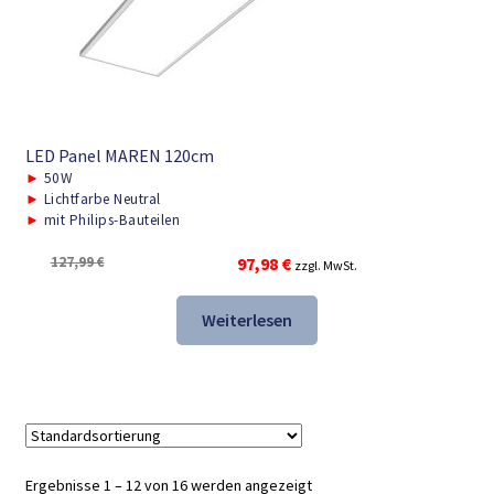
LED Panel MAREN 120cm
►
50W
►
Lichtfarbe Neutral
►
mit Philips-Bauteilen
Ursprünglicher
Aktueller
127,99
€
97,98
€
zzgl. MwSt.
Preis
Preis
war:
ist:
Weiterlesen
127,99 €
97,98 €.
Ergebnisse 1 – 12 von 16 werden angezeigt