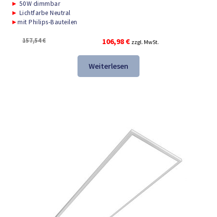
►
50W dimmbar
►
Lichtfarbe Neutral
►
mit Philips-Bauteilen
Ursprünglicher
Aktueller
157,54
€
106,98
€
zzgl. MwSt.
Preis
Preis
war:
ist:
Weiterlesen
157,54 €
106,98 €.