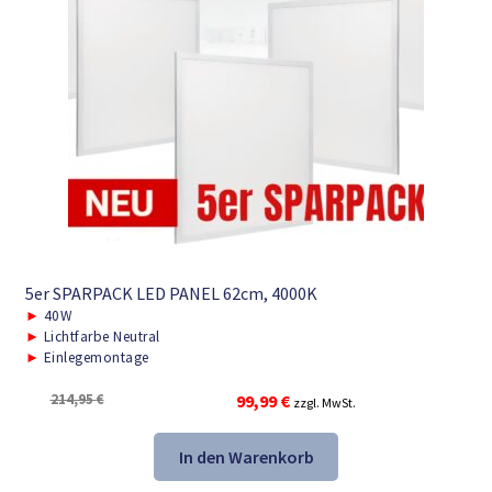
5er SPARPACK LED PANEL 62cm, 4000K
►
40W
►
Lichtfarbe Neutral
►
Einlegemontage
Ursprünglicher
Aktueller
214,95
€
99,99
€
zzgl. MwSt.
Preis
Preis
war:
ist:
In den Warenkorb
214,95 €
99,99 €.