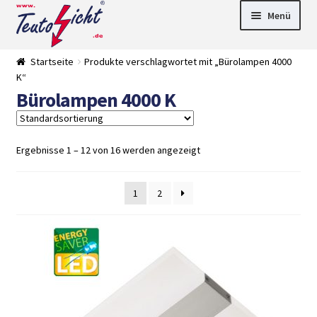
Zur
Springe
Menü
Navigation
zum
springen
Inhalt
► LED Panel
Startseite
Produkte verschlagwortet mit „Bürolampen 4000
►
K“
Pflanzenlich
►
Bürolampen 4000 K
t
Downlights
►
Deckenleuch
►
ten
Außenleucht
► LED
en
Streifen
► Zubehör
Ergebnisse 1 – 12 von 16 werden angezeigt
►
Leuchtmittel
►
Versandarten
► Zahlarten
1
2