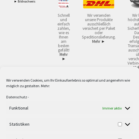
► Bildnachweis
Schnell
Wir versenden
Wir 
und
unsere Produkte
höchst
einfach
ausschließlich
auf
zahlen,
versichert per Paket
Sicherh
wie es
oder
Da
Ihnen
Speditionslieferung.
Des
am
Mehr ►
erfol
besten
Transa
gefällt!
aussch
Mehr
ü
►
versch
Verbin
Me
Wir verwenden Cookies, um Ihr Einkaufserlebnis so optimal und angenehm wie
2
Lieferzeiten gelten mit Express-24.
Mehr ►
möglich zu gestalten. Mehr:
3
Nur für Firmen, Mindestbestellwert: 50,- €.
Mehr ►
5
Versandkostenfrei ab 59,90 € Nettowarenwert. Inseln ausgenommen. Unsere
Datenschutz
-
Angebote gelten ausschließlich für Industrie, Handwerk, Handel und freie
Berufe zur Verwendung in der selbständigen, beruflichen oder gewerblichen
Funktional
Immer aktiv
Tätigkeit. Kein Verkauf an privat. Alle Preise sind Nettopreise in Euro und
verstehen sich zzgl. der gesetzlichen Mehrwertsteuer und zzgl. Versand. Alle
Statistiken
verwendeten Logos und Firmennamen sind Warenzeichen oder eingetragene
Warenzeichen der jeweiligen Firmen. Irrtümer, Druckfehler, Zwischenverkauf
sowie technische Änderungen vorbehalten. Wir liefern ausschließlich zu