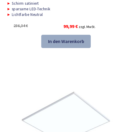
►
Schirm satiniert
►
sparsame LED-Technik
►
Lichtfarbe Neutral
Ursprünglicher
Aktueller
236,34
€
99,99
€
zzgl. MwSt.
Preis
Preis
war:
ist:
In den Warenkorb
236,34 €
99,99 €.