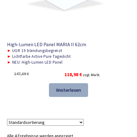
High-Lumen LED Panel MARIA II 62cm
►
UGR 19 blendungsbegrenzt
►
Lichtfarbe Active Pure Tageslicht
►
NEU: High-Lumen LED Panel
Ursprünglicher
Aktueller
147,69
€
118,98
€
zzgl. MwSt.
Preis
Preis
war:
ist:
Weiterlesen
147,69 €
118,98 €.
Alle 4 Ergebnisse werden angezeigt