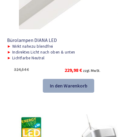
Bürolampen DIANA LED
►
Wirkt nahezu blendfrei
►
Indirektes Licht nach oben & unten
►
Lichtfarbe Neutral
Ursprünglicher
Aktueller
324,54
€
229,98
€
zzgl. MwSt.
Preis
Preis
war:
ist:
In den Warenkorb
324,54 €
229,98 €.