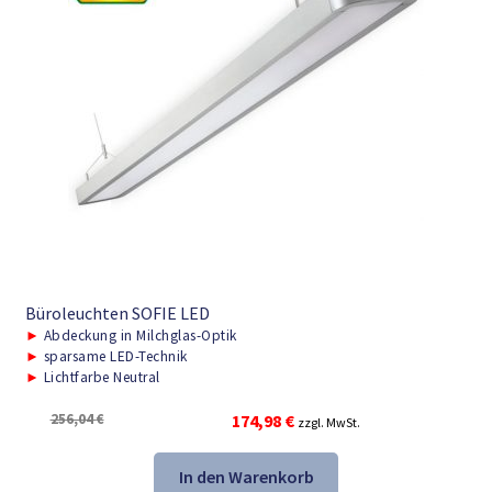
Büroleuchten SOFIE LED
►
Abdeckung in Milchglas-Optik
►
sparsame LED-Technik
►
Lichtfarbe Neutral
Ursprünglicher
Aktueller
256,04
€
174,98
€
zzgl. MwSt.
Preis
Preis
war:
ist:
In den Warenkorb