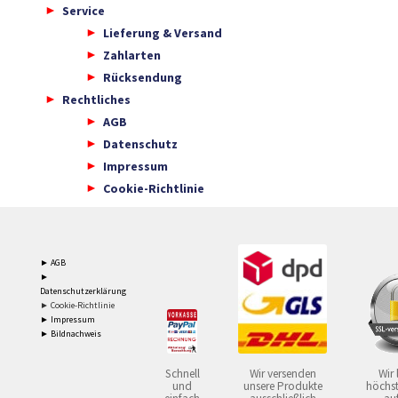
Service
Lieferung & Versand
Zahlarten
Rücksendung
Rechtliches
AGB
Datenschutz
Impressum
Cookie-Richtlinie
► AGB
►
Datenschutzerklärung
► Cookie-Richtlinie
► Impressum
► Bildnachweis
Schnell
Wir versenden
Wir 
und
unsere Produkte
höchst