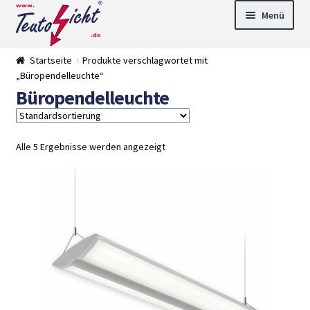
Zur
Springe
Menü
Navigation
zum
springen
Inhalt
► LED Panel
Startseite
Produkte verschlagwortet mit
►
„Büropendelleuchte“
Pflanzenlich
►
Büropendelleuchte
t
Downlights
►
Deckenleuch
►
ten
Außenleucht
► LED
en
Streifen
► Zubehör
Alle 5 Ergebnisse werden angezeigt
►
Leuchtmittel
►
Versandarten
► Zahlarten