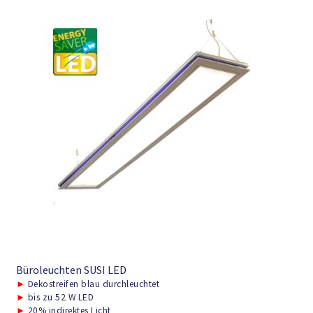
Büroleuchten SUSI LED
►
Dekostreifen blau durchleuchtet
►
bis zu 52 W LED
►
20% indirektes Licht