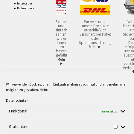
► Impressum
► Bildnachweis
Schnell
Wir versenden
Wir 
und
unsere Produkte
höchst
einfach
ausschließlich
auf
zahlen,
versichert per Paket
Sicherh
wie es
oder
Da
Ihnen
Speditionslieferung.
Des
am
Mehr ►
erfol
besten
Transa
gefällt!
aussch
Mehr
ü
►
versch
Verbin
Me
Wir verwenden Cookies, um Ihr Einkaufserlebnis so optimal und angenehm wie
2
Lieferzeiten gelten mit Express-24.
Mehr ►
möglich zu gestalten. Mehr:
3
Nur für Firmen, Mindestbestellwert: 50,- €.
Mehr ►
5
Versandkostenfrei ab 59,90 € Nettowarenwert. Inseln ausgenommen. Unsere
Datenschutz
-
Angebote gelten ausschließlich für Industrie, Handwerk, Handel und freie
Berufe zur Verwendung in der selbständigen, beruflichen oder gewerblichen
Funktional
Immer aktiv
Tätigkeit. Kein Verkauf an privat. Alle Preise sind Nettopreise in Euro und
verstehen sich zzgl. der gesetzlichen Mehrwertsteuer und zzgl. Versand. Alle
Statistiken
verwendeten Logos und Firmennamen sind Warenzeichen oder eingetragene
Warenzeichen der jeweiligen Firmen. Irrtümer, Druckfehler, Zwischenverkauf