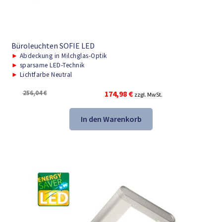
Büroleuchten SOFIE LED
►
Abdeckung in Milchglas-Optik
►
sparsame LED-Technik
►
Lichtfarbe Neutral
Ursprünglicher
Aktueller
256,04
€
174,98
€
zzgl. MwSt.
Preis
Preis
war:
ist:
In den Warenkorb
256,04 €
174,98 €.