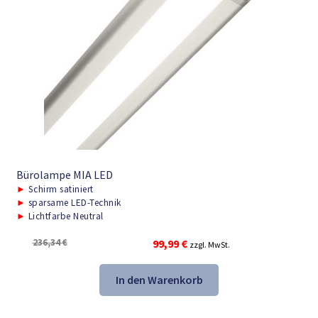
Bürolampe MIA LED
►
Schirm satiniert
►
sparsame LED-Technik
►
Lichtfarbe Neutral
Ursprünglicher
Aktueller
236,34
€
99,99
€
zzgl. MwSt.
Preis
Preis
war:
ist:
In den Warenkorb
236,34 €
99,99 €.