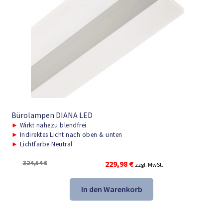
Bürolampen DIANA LED
►
Wirkt nahezu blendfrei
►
Indirektes Licht nach oben & unten
►
Lichtfarbe Neutral
Ursprünglicher
Aktueller
324,54
€
229,98
€
zzgl. MwSt.
Preis
Preis
war:
ist:
In den Warenkorb
324,54 €
229,98 €.