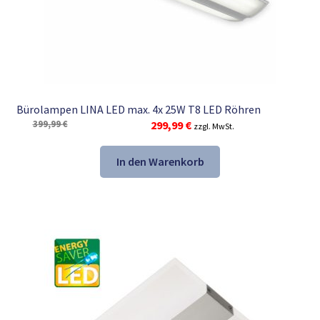
Bürolampen LINA LED max. 4x 25W T8 LED Röhren
Ursprünglicher
Aktueller
399,99
€
299,99
€
zzgl. MwSt.
Preis
Preis
war:
ist:
In den Warenkorb
399,99 €
299,99 €.