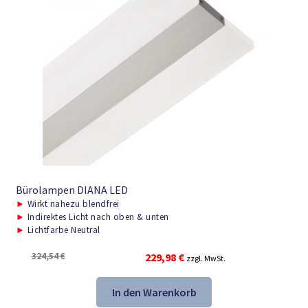
Bürolampen DIANA LED
►
Wirkt nahezu blendfrei
►
Indirektes Licht nach oben & unten
►
Lichtfarbe Neutral
Ursprünglicher
Aktueller
324,54
€
229,98
€
zzgl. MwSt.
Preis
Preis
war:
ist:
In den Warenkorb
324,54 €
229,98 €.