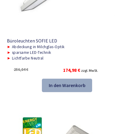
Büroleuchten SOFIE LED
►
Abdeckung in Milchglas-Optik
►
sparsame LED-Technik
►
Lichtfarbe Neutral
Ursprünglicher
Aktueller
256,04
€
174,98
€
zzgl. MwSt.
Preis
Preis
war:
ist:
In den Warenkorb
256,04 €
174,98 €.