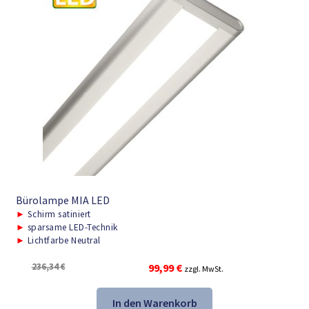
Bürolampe MIA LED
►
Schirm satiniert
►
sparsame LED-Technik
►
Lichtfarbe Neutral
Ursprünglicher
Aktueller
236,34
€
99,99
€
zzgl. MwSt.
Preis
Preis
war:
ist:
In den Warenkorb