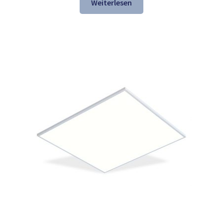
war:
ist:
Weiterlesen
153,99 €
105,98 €.