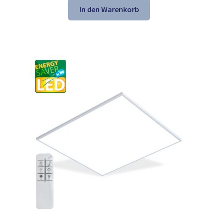
war:
ist:
In den Warenkorb
82,28 €
59,98 €.