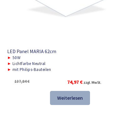
LED Panel MARIA 62cm
►
50W
►
Lichtfarbe Neutral
►
mit Philips-Bauteilen
Ursprünglicher
Aktueller
137,84
€
74,97
€
zzgl. MwSt.
Preis
Preis
war:
ist:
Weiterlesen
137,84 €
74,97 €.