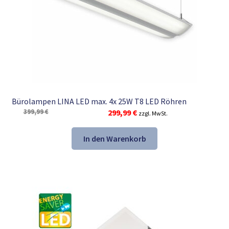
Bürolampen LINA LED max. 4x 25W T8 LED Röhren
Ursprünglicher
Aktueller
399,99
€
299,99
€
zzgl. MwSt.
Preis
Preis
war:
ist:
In den Warenkorb
399,99 €
299,99 €.