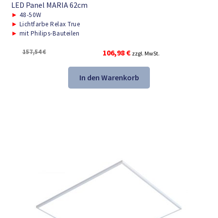
LED Panel MARIA 62cm
►
48-50W
►
Lichtfarbe Relax True
►
mit Philips-Bauteilen
Ursprünglicher
Aktueller
157,54
€
106,98
€
zzgl. MwSt.
Preis
Preis
war:
ist:
In den Warenkorb
157,54 €
106,98 €.