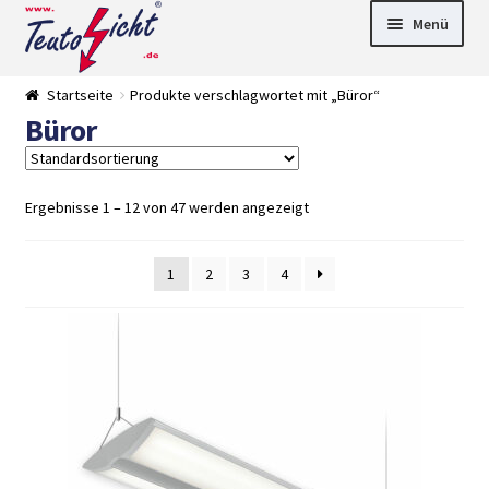
Zur
Springe
Menü
Navigation
zum
springen
Inhalt
► LED Panel
Startseite
Produkte verschlagwortet mit „Büror“
►
Büror
Pflanzenlich
►
t
Downlights
►
Deckenleuch
►
ten
Außenleucht
► LED
Ergebnisse 1 – 12 von 47 werden angezeigt
en
Streifen
► Zubehör
►
Leuchtmittel
►
1
2
3
4
Versandarten
► Zahlarten