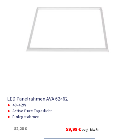
LED Panelrahmen AVA 62×62
►
40-42W
►
Active Pure Tageslicht
►
Einlegerahmen
Ursprünglicher
Aktueller
82,28
€
59,98
€
zzgl. MwSt.
Preis
Preis