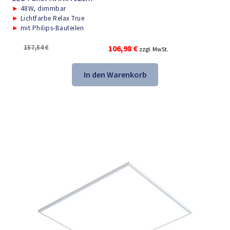
►
48W, dimmbar
►
Lichtfarbe Relax True
►
mit Philips-Bauteilen
Ursprünglicher
Aktueller
157,54
€
106,98
€
zzgl. MwSt.
Preis
Preis
war:
ist:
In den Warenkorb
157,54 €
106,98 €.