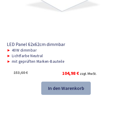
LED Panel 62x62cm dimmbar
►
40W dimmbar
►
Lichtfarbe Neutral
►
mit geprüften Marken-Bauteile
Ursprünglicher
Aktueller
153,60
€
104,98
€
zzgl. MwSt.
Preis
Preis
war:
ist:
In den Warenkorb
153,60 €
104,98 €.