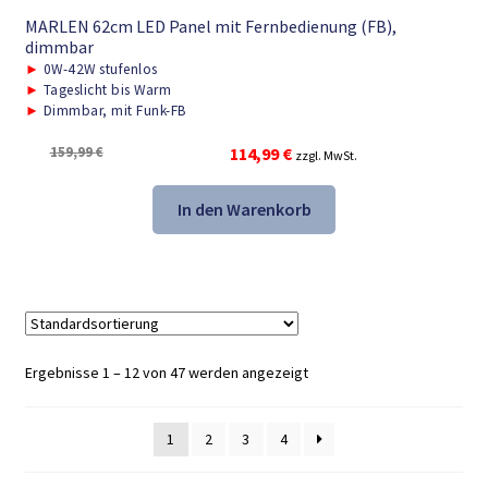
MARLEN 62cm LED Panel mit Fernbedienung (FB),
dimmbar
►
0W-42W stufenlos
►
Tageslicht bis Warm
►
Dimmbar, mit Funk-FB
Ursprünglicher
Aktueller
159,99
€
114,99
€
zzgl. MwSt.
Preis
Preis
war:
ist:
In den Warenkorb
159,99 €
114,99 €.
Ergebnisse 1 – 12 von 47 werden angezeigt
1
2
3
4