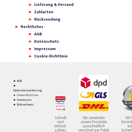
Lieferung & Versand
Zahlarten
Rücksendung
Rechtliches
AGB
Datenschutz
Impressum
Cookie-Richtlinie
► AGB
►
Datenschutzerklärung
► Cookie-Richtlinie
► Impressum
► Bildnachweis
Schnell
Wir versenden
Wir 
und
unsere Produkte
höchst
einfach
ausschließlich
auf
zahlen,
versichert per Paket
Sicherh