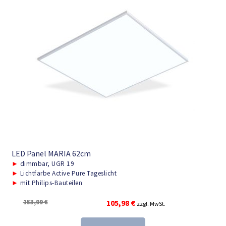
LED Panel MARIA 62cm
►
dimmbar, UGR 19
►
Lichtfarbe Active Pure Tageslicht
►
mit Philips-Bauteilen
Ursprünglicher
Aktueller
153,99
€
105,98
€
zzgl. MwSt.
Preis
Preis