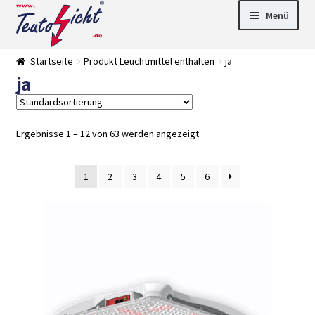
Zur
Springe
Menü
Navigation
zum
springen
Inhalt
► LED Panel
Startseite
Produkt Leuchtmittel enthalten
ja
►
ja
Pflanzenlich
►
t
Downlights
►
Deckenleuch
►
ten
Außenleucht
► LED
Ergebnisse 1 – 12 von 63 werden angezeigt
en
Streifen
► Zubehör
►
Leuchtmittel
►
1
2
3
4
5
6
Versandarten
► Zahlarten