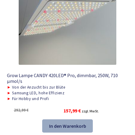
Grow Lampe CANDY 420LED® Pro, dimmbar, 250W, 710
μmol/s
►
Von der Anzucht bis zur Blüte
►
Samsung LED, hohe Effizienz
►
Für Hobby und Profi
Ursprünglicher
Aktueller
292,99
€
157,99
€
zzgl. MwSt.
Preis
Preis
war:
ist:
In den Warenkorb
292,99 €
157,99 €.