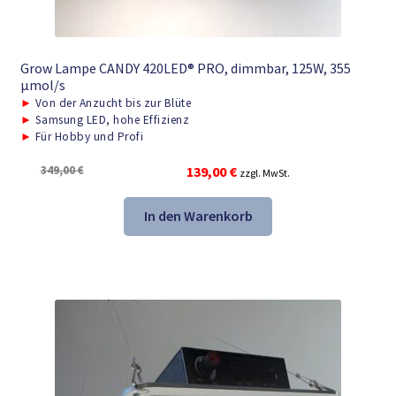
Grow Lampe CANDY 420LED® PRO, dimmbar, 125W, 355
μmol/s
►
Von der Anzucht bis zur Blüte
►
Samsung LED, hohe Effizienz
►
Für Hobby und Profi
Ursprünglicher
Aktueller
349,00
€
139,00
€
zzgl. MwSt.
Preis
Preis
war:
ist:
In den Warenkorb
349,00 €
139,00 €.