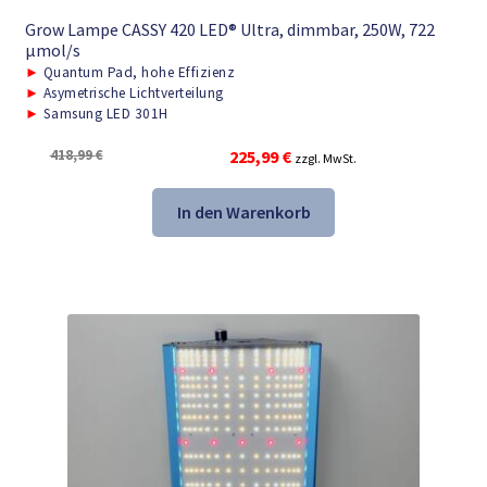
Grow Lampe CASSY 420 LED® Ultra, dimmbar, 250W, 722
μmol/s
►
Quantum Pad, hohe Effizienz
►
Asymetrische Lichtverteilung
►
Samsung LED 301H
Ursprünglicher
Aktueller
418,99
€
225,99
€
zzgl. MwSt.
Preis
Preis
war:
ist:
In den Warenkorb
418,99 €
225,99 €.