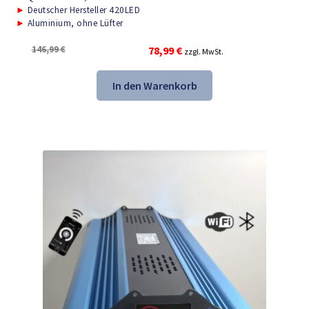
►
Deutscher Hersteller 420LED
►
Aluminium, ohne Lüfter
Ursprünglicher
Aktueller
146,99
€
78,99
€
zzgl. MwSt.
Preis
Preis
war:
ist:
In den Warenkorb
146,99 €
78,99 €.