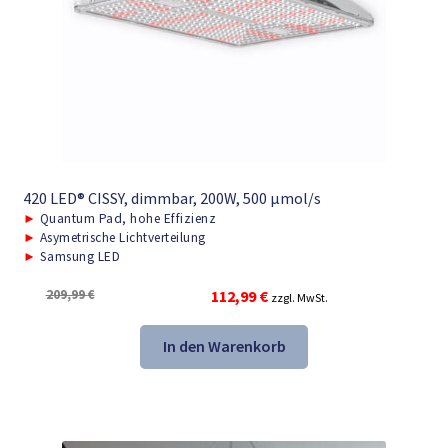
420 LED® CISSY, dimmbar, 200W, 500 μmol/s
►
Quantum Pad, hohe Effizienz
►
Asymetrische Lichtverteilung
►
Samsung LED
Ursprünglicher
Aktueller
209,99
€
112,99
€
zzgl. MwSt.
Preis
Preis
war:
ist:
In den Warenkorb
209,99 €
112,99 €.