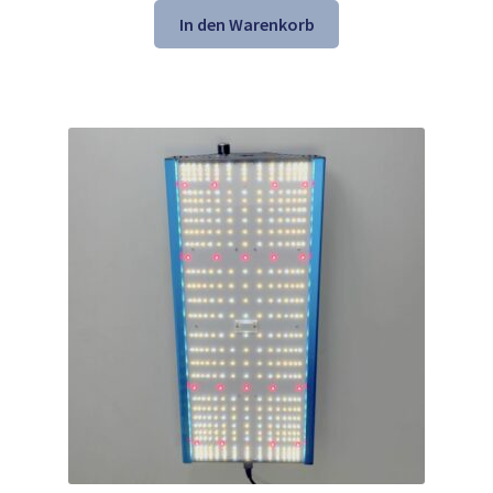
war:
ist:
In den Warenkorb
292,99 €
157,99 €.