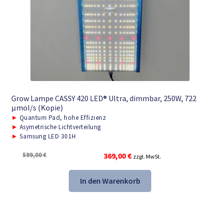
Grow Lampe CASSY 420 LED® Ultra, dimmbar, 250W, 722
μmol/s (Kopie)
►
Quantum Pad, hohe Effizienz
►
Asymetrische Lichtverteilung
►
Samsung LED 301H
Ursprünglicher
Aktueller
599,00
€
369,00
€
zzgl. MwSt.
Preis
Preis
war:
ist:
In den Warenkorb
599,00 €
369,00 €.