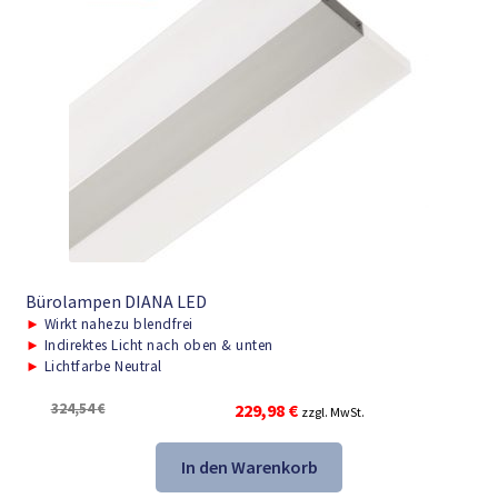
Bürolampen DIANA LED
►
Wirkt nahezu blendfrei
►
Indirektes Licht nach oben & unten
►
Lichtfarbe Neutral
Ursprünglicher
Aktueller
324,54
€
229,98
€
zzgl. MwSt.
Preis
Preis
war:
ist:
In den Warenkorb
324,54 €
229,98 €.