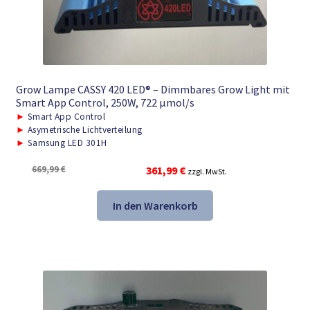
Grow Lampe CASSY 420 LED® – Dimmbares Grow Light mit
Smart App Control, 250W, 722 μmol/s
►
Smart App Control
►
Asymetrische Lichtverteilung
►
Samsung LED 301H
Ursprünglicher
Aktueller
669,99
€
361,99
€
zzgl. MwSt.
Preis
Preis
war:
ist:
In den Warenkorb
669,99 €
361,99 €.