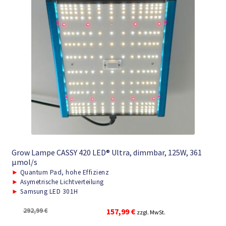
Grow Lampe CASSY 420 LED® Ultra, dimmbar, 125W, 361
μmol/s
►
Quantum Pad, hohe Effizienz
►
Asymetrische Lichtverteilung
►
Samsung LED 301H
Ursprünglicher
Aktueller
292,99
€
157,99
€
zzgl. MwSt.
Preis
Preis