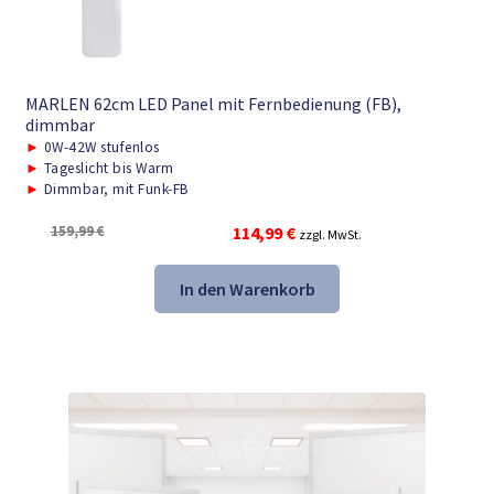
MARLEN 62cm LED Panel mit Fernbedienung (FB),
dimmbar
►
0W-42W stufenlos
►
Tageslicht bis Warm
►
Dimmbar, mit Funk-FB
Ursprünglicher
Aktueller
159,99
€
114,99
€
zzgl. MwSt.
Preis
Preis
war:
ist:
In den Warenkorb
159,99 €
114,99 €.