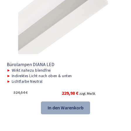
Bürolampen DIANA LED
►
Wirkt nahezu blendfrei
►
Indirektes Licht nach oben & unten
►
Lichtfarbe Neutral
Ursprünglicher
Aktueller
324,54
€
229,98
€
zzgl. MwSt.
Preis
Preis
war:
ist:
In den Warenkorb
324,54 €
229,98 €.