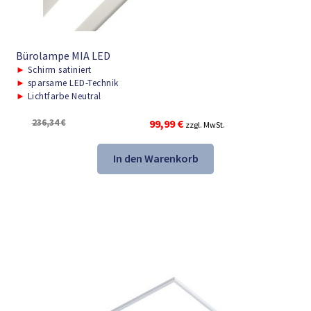
Bürolampe MIA LED
►
Schirm satiniert
►
sparsame LED-Technik
►
Lichtfarbe Neutral
Ursprünglicher
Aktueller
236,34
€
99,99
€
zzgl. MwSt.
Preis
Preis
war:
ist:
In den Warenkorb
236,34 €
99,99 €.