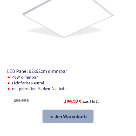
LED Panel 62x62cm dimmbar
►
40W dimmbar
►
Lichtfarbe Neutral
►
mit geprüften Marken-Bauteile
Ursprünglicher
Aktueller
153,60
€
104,98
€
zzgl. MwSt.
Preis
Preis
war:
ist:
In den Warenkorb
153,60 €
104,98 €.