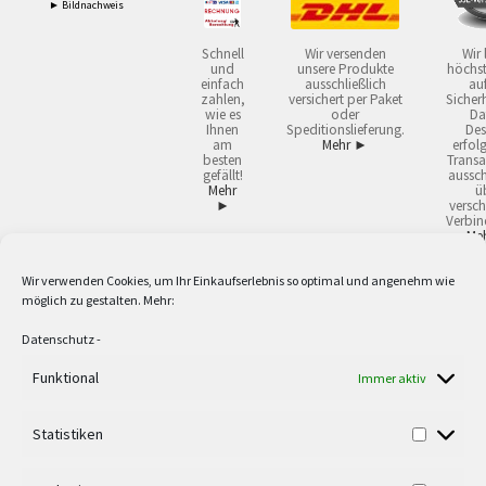
► Bildnachweis
Schnell
Wir versenden
Wir 
und
unsere Produkte
höchst
einfach
ausschließlich
auf
zahlen,
versichert per Paket
Sicherh
wie es
oder
Da
Ihnen
Speditionslieferung.
Des
am
Mehr ►
erfol
besten
Transa
gefällt!
aussch
Mehr
ü
►
versch
Verbin
Me
Wir verwenden Cookies, um Ihr Einkaufserlebnis so optimal und angenehm wie
2
Lieferzeiten gelten mit Express-24.
Mehr ►
möglich zu gestalten. Mehr:
3
Nur für Firmen, Mindestbestellwert: 50,- €.
Mehr ►
5
Versandkostenfrei ab 59,90 € Nettowarenwert. Inseln ausgenommen. Unsere
Datenschutz
-
Angebote gelten ausschließlich für Industrie, Handwerk, Handel und freie
Berufe zur Verwendung in der selbständigen, beruflichen oder gewerblichen
Funktional
Immer aktiv
Tätigkeit. Kein Verkauf an privat. Alle Preise sind Nettopreise in Euro und
verstehen sich zzgl. der gesetzlichen Mehrwertsteuer und zzgl. Versand. Alle
Statistiken
verwendeten Logos und Firmennamen sind Warenzeichen oder eingetragene
Warenzeichen der jeweiligen Firmen. Irrtümer, Druckfehler, Zwischenverkauf
sowie technische Änderungen vorbehalten. Wir liefern ausschließlich zu