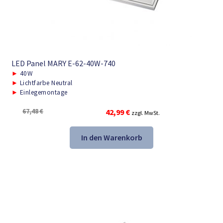
LED Panel MARY E-62-40W-740
►
40W
►
Lichtfarbe Neutral
►
Einlegemontage
Ursprünglicher
Aktueller
67,48
€
42,99
€
zzgl. MwSt.
Preis
Preis
war:
ist:
In den Warenkorb
67,48 €
42,99 €.