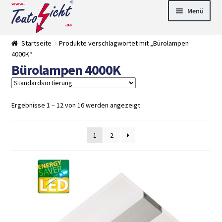
Zur
Springe
Menü
Navigation
zum
springen
Inhalt
► LED Panel
Startseite
Produkte verschlagwortet mit „Bürolampen
►
4000K“
Pflanzenlich
►
Bürolampen 4000K
t
Downlights
►
Deckenleuch
►
ten
Außenleucht
► LED
en
Streifen
► Zubehör
Ergebnisse 1 – 12 von 16 werden angezeigt
►
Leuchtmittel
►
Versandarten
► Zahlarten
1
2