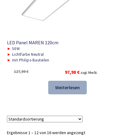
LED Panel MAREN 120cm
►
50W
►
Lichtfarbe Neutral
►
mit Philips-Bauteilen
Ursprünglicher
Aktueller
127,99
€
97,98
€
zzgl. MwSt.
Preis
Preis
war:
ist:
Weiterlesen
127,99 €
97,98 €.
Ergebnisse 1 – 12 von 16 werden angezeigt