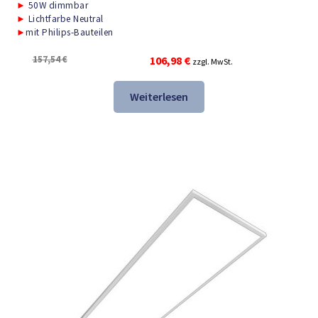
►
50W dimmbar
►
Lichtfarbe Neutral
►
mit Philips-Bauteilen
Ursprünglicher
Aktueller
157,54
€
106,98
€
zzgl. MwSt.
Preis
Preis
war:
ist:
Weiterlesen
157,54 €
106,98 €.