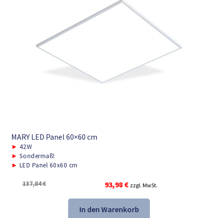
MARY LED Panel 60×60 cm
►
42W
►
Sondermaß!
►
LED Panel 60x60 cm
Ursprünglicher
Aktueller
137,84
€
93,98
€
zzgl. MwSt.
Preis
Preis
war:
ist:
In den Warenkorb