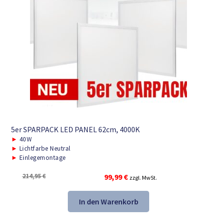
5er SPARPACK LED PANEL 62cm, 4000K
►
40W
►
Lichtfarbe Neutral
►
Einlegemontage
Ursprünglicher
Aktueller
214,95
€
99,99
€
zzgl. MwSt.
Preis
Preis
war:
ist:
In den Warenkorb
214,95 €
99,99 €.