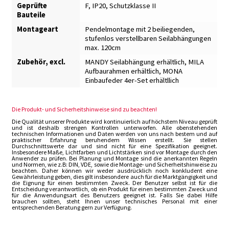
Geprüfte
F, IP20, Schutzklasse II
Bauteile
Montageart
Pendelmontage mit 2 beiliegenden,
stufenlos verstellbaren Seilabhängungen
max. 120cm
Zubehör, excl.
MANDY Seilabhängung erhältlich
,
MILA
Aufbaurahmen erhältlich
,
MONA
Einbaufeder 4er-Set erhältllich
Die Produkt- und Sicherheitshinweise sind zu beachten!
Die Qualität unserer Produkte wird kontinuierlich auf höchstem Niveau geprüft
und ist deshalb strengen Kontrollen unterworfen. Alle obenstehenden
technischen Informationen und Daten werden von uns nach bestem und auf
praktischer Erfahrung beruhendem Wissen erstellt. Sie stellen
Durchschnittswerte dar und sind nicht für eine Spezifikation geeignet.
Insbesondere Maße, Lichtfarben und Lichtstärken sind vor Montage durch den
Anwender zu prüfen. Bei Planung und Montage sind die anerkannten Regeln
und Normen, wie z.B: DIN, VDE, sowie die Montage- und Sicherheitshinweise zu
beachten. Daher können wir weder ausdrücklich noch konkludent eine
Gewährleistung geben, dies gilt insbesondere auch für die Marktgängigkeit und
die Eignung für einen bestimmten Zweck. Der Benutzer selbst ist für die
Entscheidung verantwortlich, ob ein Produkt für einen bestimmten Zweck und
für die Anwendungsart des Benutzers geeignet ist. Falls Sie dabei Hilfe
brauchen sollten, steht Ihnen unser technisches Personal mit einer
entsprechenden Beratung gern zur Verfügung.