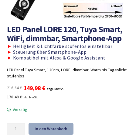
LED Panel LORE 120, Tuya Smart,
WiFi, dimmbar, Smartphone-App
►
Helligkeit & Lichtfarbe stufenlos einstellbar
►
Steuerung über Smartphone-App
►
Kompatibel mit Alexa & Google Assistant
LED Panel Tuya Smart, 120cm, LORE, dimmbar, Warm bis Tageslicht
stufenlos
Ursprünglicher
Aktueller
149,98
€
216,64
€
zzgl. MwSt.
Preis
Preis
178,48 €
inkl. MwSt.
war:
ist:
216,64 €
149,98 €.
Vorrätig
LED
In den Warenkorb
Panel