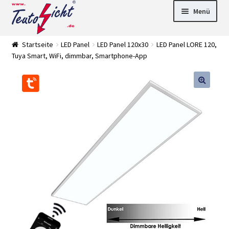
Zur
Springe
Menü
Navigation
zum
springen
Inhalt
► LED Panel
Startseite
LED Panel
LED Panel 120x30
LED Panel LORE 120,
►
Tuya Smart, WiFi, dimmbar, Smartphone-App
Pflanzenlich
►
t
Downlights
►
Deckenleuch
►
ten
Außenleucht
► LED
en
Streifen
► Zubehör
►
Leuchtmittel
►
Versandarten
► Zahlarten