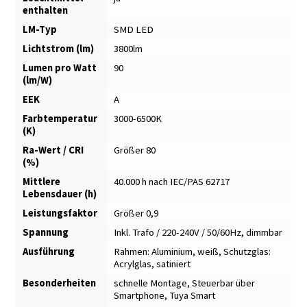
enthalten
LM-Typ
SMD LED
Lichtstrom (lm)
3800lm
Lumen pro Watt
90
(lm/W)
EEK
A
Farbtemperatur
3000-6500K
(K)
Ra-Wert / CRI
Größer 80
(%)
Mittlere
40.000 h nach IEC/PAS 62717
Lebensdauer (h)
Leistungsfaktor
Größer 0,9
Spannung
Inkl. Trafo / 220-240V / 50/60Hz, dimmbar
Ausführung
Rahmen: Aluminium, weiß
,
Schutzglas:
Acrylglas, satiniert
Besonderheiten
schnelle Montage
,
Steuerbar über
Smartphone
,
Tuya Smart