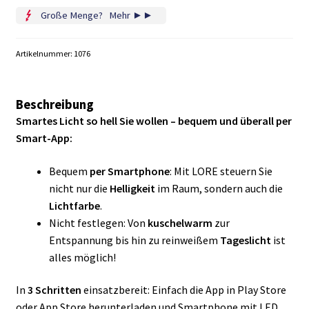
LORE
Große Menge?
...
Mehr ►►
120,
Tuya
Smart,
Artikelnummer:
1076
WiFi,
dimmbar,
Smartphone-
App
Beschreibung
Menge
Smartes Licht so hell Sie wollen – bequem und überall per
Smart-App:
Bequem
per Smartphone
: Mit LORE steuern Sie
nicht nur die
Helligkeit
im Raum, sondern auch die
Lichtfarbe
.
Nicht festlegen: Von
kuschelwarm
zur
Entspannung bis hin zu reinweißem
Tageslicht
ist
alles möglich!
In
3 Schritten
einsatzbereit: Einfach die App in Play Store
oder App Store herunterladen und Smartphone mit LED