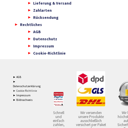
Lieferung & Versand
Zahlarten
Rücksendung
Rechtliches
AGB
Datenschutz
Impressum
Cookie-Richtlinie
► AGB
►
Datenschutzerklärung
► Cookie-Richtlinie
► Impressum
► Bildnachweis
Schnell
Wir versenden
Wir 
und
unsere Produkte
höchst
einfach
ausschließlich
auf
zahlen,
versichert per Paket
Sicherh