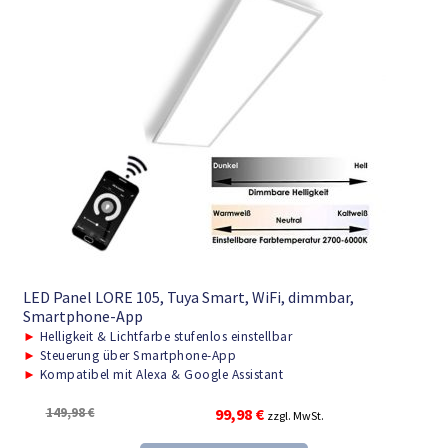
LED Panel LORE 105, Tuya Smart, WiFi, dimmbar,
Smartphone-App
►
Helligkeit & Lichtfarbe stufenlos einstellbar
►
Steuerung über Smartphone-App
►
Kompatibel mit Alexa & Google Assistant
Ursprünglicher
Aktueller
149,98
€
99,98
€
zzgl. MwSt.
Preis
Preis