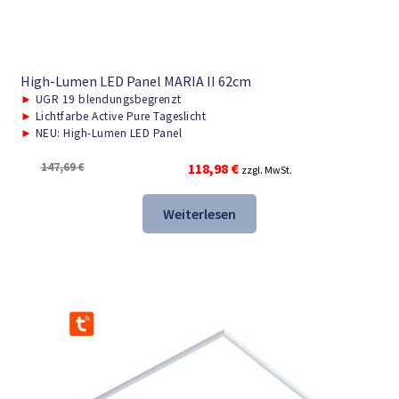
High-Lumen LED Panel MARIA II 62cm
►
UGR 19 blendungsbegrenzt
►
Lichtfarbe Active Pure Tageslicht
►
NEU: High-Lumen LED Panel
Ursprünglicher
Aktueller
147,69
€
118,98
€
zzgl. MwSt.
Preis
Preis
war:
ist:
Weiterlesen
147,69 €
118,98 €.