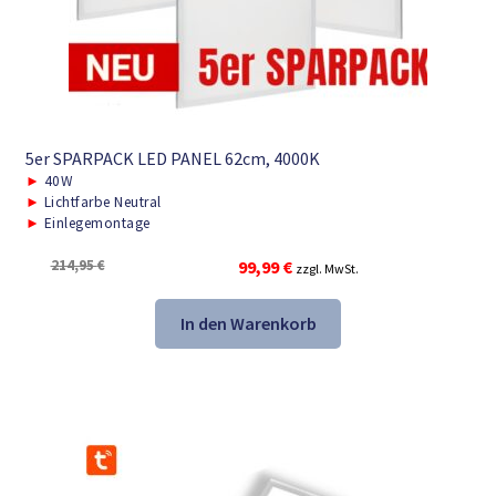
5er SPARPACK LED PANEL 62cm, 4000K
►
40W
►
Lichtfarbe Neutral
►
Einlegemontage
Ursprünglicher
Aktueller
214,95
€
99,99
€
zzgl. MwSt.
Preis
Preis
war:
ist:
In den Warenkorb
214,95 €
99,99 €.