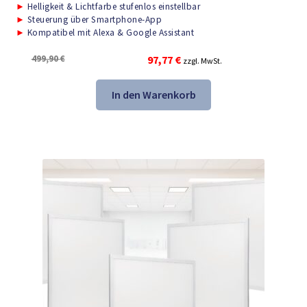
►
Helligkeit & Lichtfarbe stufenlos einstellbar
►
Steuerung über Smartphone-App
►
Kompatibel mit Alexa & Google Assistant
Ursprünglicher
Aktueller
499,90
€
97,77
€
zzgl. MwSt.
Preis
Preis
war:
ist:
In den Warenkorb
499,90 €
97,77 €.