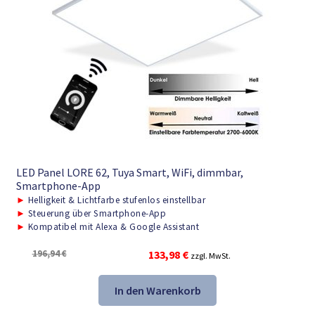
LED Panel LORE 62, Tuya Smart, WiFi, dimmbar,
Smartphone-App
►
Helligkeit & Lichtfarbe stufenlos einstellbar
►
Steuerung über Smartphone-App
►
Kompatibel mit Alexa & Google Assistant
Ursprünglicher
Aktueller
196,94
€
133,98
€
zzgl. MwSt.
Preis
Preis
war:
ist:
In den Warenkorb
196,94 €
133,98 €.