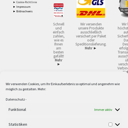
► Cookie-Richtlinie
► Impressum
► Bildnachweis
Schnell
Wir versenden
Wir 
und
unsere Produkte
höchst
einfach
ausschließlich
auf
zahlen,
versichert per Paket
Sicherh
wie es
oder
Da
Ihnen
Speditionslieferung.
Des
am
Mehr ►
erfol
besten
Transa
gefällt!
aussch
Mehr
ü
►
versch
Verbin
Me
Wir verwenden Cookies, um Ihr Einkaufserlebnis so optimal und angenehm wie
2
Lieferzeiten gelten mit Express-24.
Mehr ►
möglich zu gestalten. Mehr:
3
Nur für Firmen, Mindestbestellwert: 50,- €.
Mehr ►
5
Versandkostenfrei ab 59,90 € Nettowarenwert. Inseln ausgenommen. Unsere
Datenschutz
-
Angebote gelten ausschließlich für Industrie, Handwerk, Handel und freie
Berufe zur Verwendung in der selbständigen, beruflichen oder gewerblichen
Funktional
Immer aktiv
Tätigkeit. Kein Verkauf an privat. Alle Preise sind Nettopreise in Euro und
verstehen sich zzgl. der gesetzlichen Mehrwertsteuer und zzgl. Versand. Alle
Statistiken
verwendeten Logos und Firmennamen sind Warenzeichen oder eingetragene