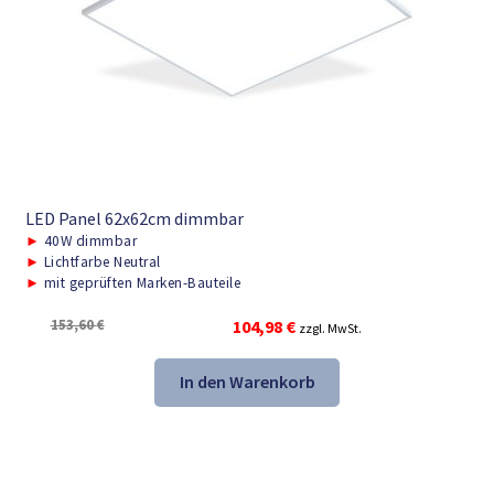
LED Panel 62x62cm dimmbar
►
40W dimmbar
►
Lichtfarbe Neutral
►
mit geprüften Marken-Bauteile
Ursprünglicher
Aktueller
153,60
€
104,98
€
zzgl. MwSt.
Preis
Preis
war:
ist:
In den Warenkorb
153,60 €
104,98 €.