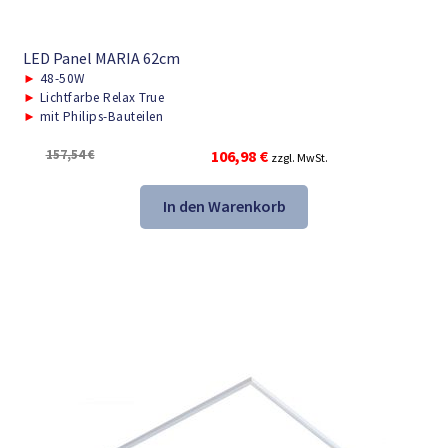
LED Panel MARIA 62cm
►
48-50W
►
Lichtfarbe Relax True
►
mit Philips-Bauteilen
Ursprünglicher
Aktueller
157,54
€
106,98
€
zzgl. MwSt.
Preis
Preis
war:
ist:
In den Warenkorb
157,54 €
106,98 €.