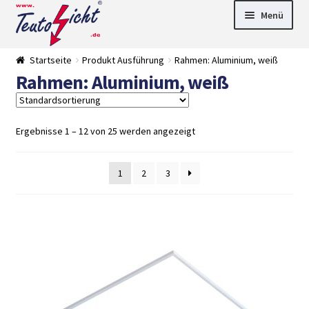
Zur
Springe
Menü
Navigation
zum
springen
Inhalt
► LED Panel
Startseite
Produkt Ausführung
Rahmen: Aluminium, weiß
►
Rahmen: Aluminium, weiß
Pflanzenlich
►
t
Downlights
►
Deckenleuch
►
ten
Außenleucht
► LED
Ergebnisse 1 – 12 von 25 werden angezeigt
en
Streifen
► Zubehör
►
Leuchtmittel
►
1
2
3
Versandarten
► Zahlarten