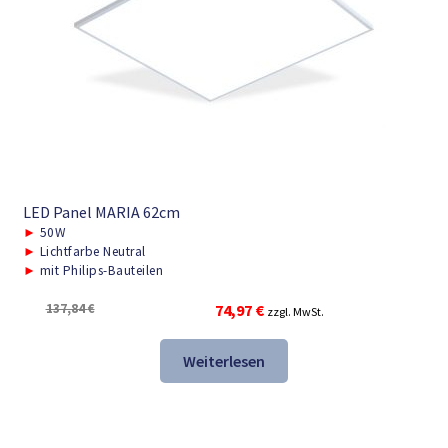
LED Panel MARIA 62cm
►
50W
►
Lichtfarbe Neutral
►
mit Philips-Bauteilen
Ursprünglicher
Aktueller
137,84
€
74,97
€
zzgl. MwSt.
Preis
Preis
war:
ist:
Weiterlesen
137,84 €
74,97 €.