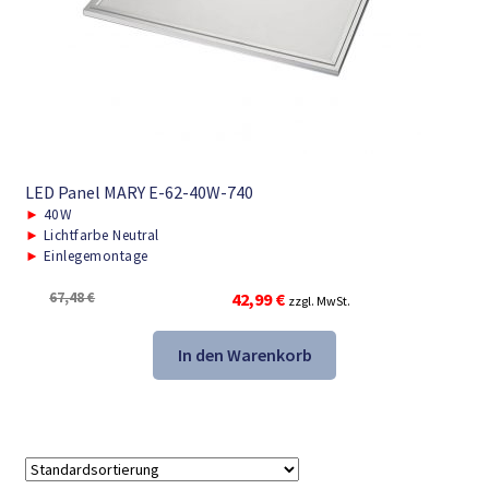
LED Panel MARY E-62-40W-740
►
40W
►
Lichtfarbe Neutral
►
Einlegemontage
Ursprünglicher
Aktueller
67,48
€
42,99
€
zzgl. MwSt.
Preis
Preis
war:
ist:
In den Warenkorb
67,48 €
42,99 €.