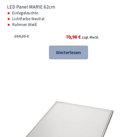
LED Panel MARIE 62cm
►
Einlegeleuchte
►
Lichtfarbe Neutral
►
Rahmen Weiß
Ursprünglicher
Aktueller
104,35
€
70,98
€
zzgl. MwSt.
Preis
Preis
war:
ist:
Weiterlesen
104,35 €
70,98 €.