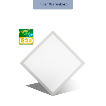
war:
ist:
In den Warenkorb
149,98 €
99,98 €.