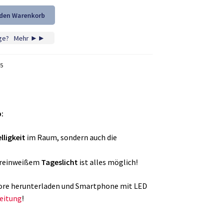
 den Warenkorb
ge?
...
Mehr ►►
5
:
lligkeit
im Raum, sondern auch die
u reinweißem
Tageslicht
ist alles möglich!
Store herunterladen und Smartphone mit LED
eitung
!