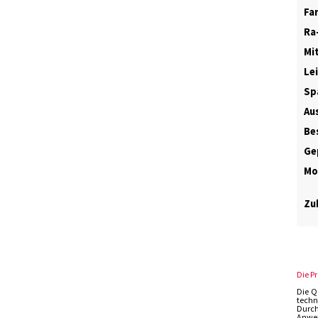
Fa
Ra
Mi
Le
Sp
Au
Be
Ge
Mo
Zub
Die P
Die Q
techn
Durch
Anwen