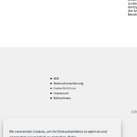
zu be
die E
die A
Berat
► AGB
► Datenschutzerklärung
► Cookie-Richtlinie
► Impressum
► Bildnachweis
Sch
Wir verwenden Cookies, um Ihr Einkaufserlebnis so optimal und
angenehm wie möglich zu gestalten. Mehr: