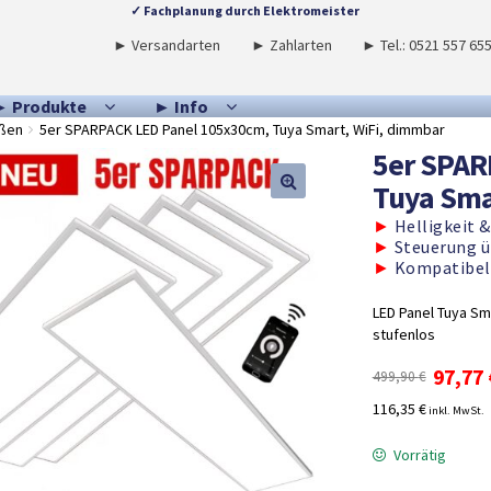
✓ Fachplanung durch Elektromeister
► Versandarten
► Zahlarten
► Tel.: 0521 557 65
► Produkte
► Info
ößen
5er SPARPACK LED Panel 105x30cm, Tuya Smart, WiFi, dimmbar
5er SPAR
Tuya Sma
►
Helligkeit &
►
Steuerung 
►
Kompatibel 
LED Panel Tuya Sm
stufenlos
Ursprü
97,77
499,90
€
Preis
116,35 €
inkl. MwSt.
war:
499,90
Vorrätig