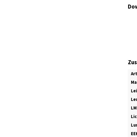
Dow
Zus
Ar
Ma
Le
Le
LM
Li
Lu
EE