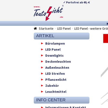
✓ Portofrei ab 49,-€
Zur
Springe
Navigation
zum
springen
Inhalt
Startseite
LED Panel
LED Panel - weitere Gr
ARTIKEL
Bürolampen
LED Panel
Downlights
Deckenleuchten
Außenleuchten
LED Streifen
Pflanzenlicht
Zubehör
Leuchtmittel
INFO CENTER
Informationen & Kontakt