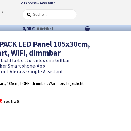
✓ Express-24 Versand
5 31
0,00 €
0 Artikel
PACK LED Panel 105x30cm,
rt, WiFi, dimmbar
 Lichtfarbe stufenlos einstellbar
über Smartphone-App
mit Alexa & Google Assistant
art, 105cm, LORE, dimmbar, Warm bis Tageslicht
nglicher
Aktueller
€
zzgl. MwSt.
Preis
ist:
 €
97,77 €.