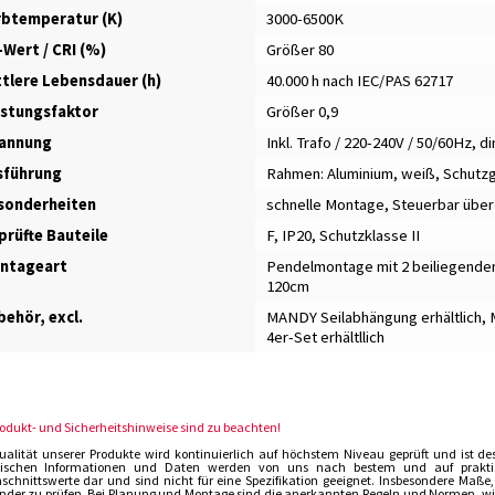
rbtemperatur (K)
3000-6500K
-Wert / CRI (%)
Größer 80
ttlere Lebensdauer (h)
40.000 h nach IEC/PAS 62717
istungsfaktor
Größer 0,9
annung
Inkl. Trafo / 220-240V / 50/60Hz, 
sführung
Rahmen: Aluminium, weiß
,
Schutzgl
sonderheiten
schnelle Montage
,
Steuerbar übe
prüfte Bauteile
F, IP20, Schutzklasse II
ntageart
Pendelmontage mit 2 beiliegenden
120cm
ehör, excl.
MANDY Seilabhängung erhältlich
,
4er-Set erhältllich
rodukt- und Sicherheitshinweise sind zu beachten!
ualität unserer Produkte wird kontinuierlich auf höchstem Niveau geprüft und ist de
ischen Informationen und Daten werden von uns nach bestem und auf praktisch
schnittswerte dar und sind nicht für eine Spezifikation geeignet. Insbesondere Maße
der zu prüfen. Bei Planung und Montage sind die anerkannten Regeln und Normen, wie 