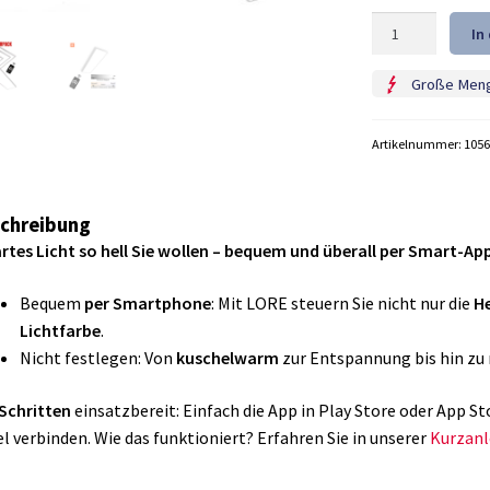
5er
In
SPARPACK
LED
Große Men
Panel
105x30cm,
Tuya
Artikelnummer:
1056
Smart,
WiFi,
dimmbar
Menge
chreibung
tes Licht so hell Sie wollen – bequem und überall per Smart-App
Bequem
per Smartphone
: Mit LORE steuern Sie nicht nur die
He
Lichtfarbe
.
Nicht festlegen: Von
kuschelwarm
zur Entspannung bis hin z
 Schritten
einsatzbereit: Einfach die App in Play Store oder App 
l verbinden. Wie das funktioniert? Erfahren Sie in unserer
Kurzanl