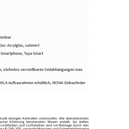
dimmbar
as: Acrylglas, satiniert
r Smartphone
,
Tuya Smart
, stufenlos verstellbaren Seilabhängungen max.
MILA Aufbaurahmen erhältlich
,
MONA Einbaufeder
shalb strengen Kontrollen unterworfen. Alle obenstehenden
er Erfahrung beruhendem Wissen erstellt. Sie stellen
, Lichtfarben und Lichtstärken sind vor Montage durch den
z.B: DIN, VDE, sowie die Montage- und Sicherheitshinweise