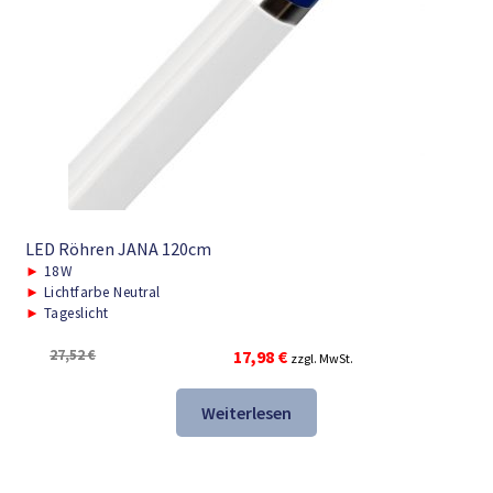
LED Röhren JANA 120cm
►
18W
►
Lichtfarbe Neutral
►
Tageslicht
Ursprünglicher
Aktueller
27,52
€
17,98
€
zzgl. MwSt.
Preis
Preis
war:
ist:
Weiterlesen
27,52 €
17,98 €.