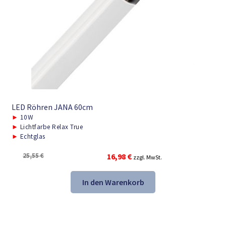
LED Röhren JANA 60cm
►
10W
►
Lichtfarbe Relax True
►
Echtglas
Ursprünglicher
Aktueller
25,55
€
16,98
€
zzgl. MwSt.
Preis
Preis
war:
ist:
In den Warenkorb
25,55 €
16,98 €.