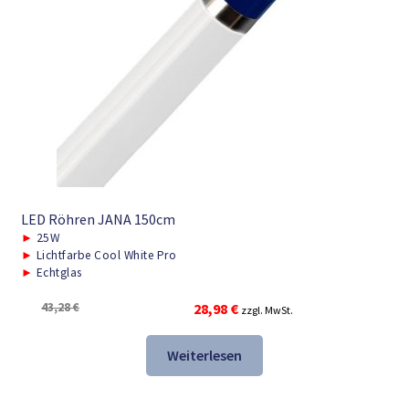
LED Röhren JANA 150cm
►
25W
►
Lichtfarbe Cool White Pro
►
Echtglas
Ursprünglicher
Aktueller
43,28
€
28,98
€
zzgl. MwSt.
Preis
Preis
war:
ist:
Weiterlesen
43,28 €
28,98 €.