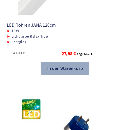
LED Röhren JANA 120cm
►
18W
►
Lichtfarbe Relax True
►
Echtglas
Ursprünglicher
Aktueller
41,31
€
27,98
€
zzgl. MwSt.
Preis
Preis
war:
ist:
In den Warenkorb
41,31 €
27,98 €.