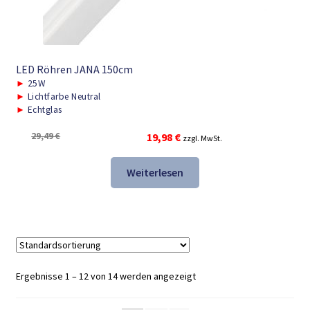
LED Röhren JANA 150cm
►
25W
►
Lichtfarbe Neutral
►
Echtglas
Ursprünglicher
Aktueller
29,49
€
19,98
€
zzgl. MwSt.
Preis
Preis
war:
ist:
Weiterlesen
29,49 €
19,98 €.
Ergebnisse 1 – 12 von 14 werden angezeigt