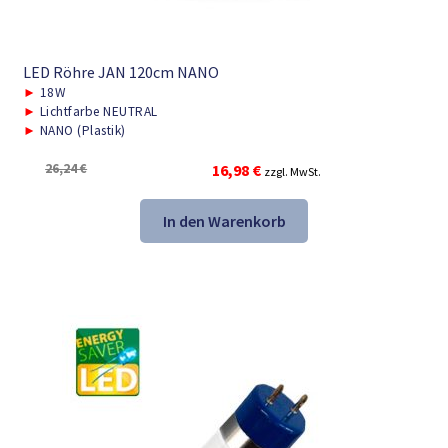
LED Röhre JAN 120cm NANO
►
18W
►
Lichtfarbe NEUTRAL
►
NANO (Plastik)
Ursprünglicher
Aktueller
26,24
€
16,98
€
zzgl. MwSt.
Preis
Preis
war:
ist:
In den Warenkorb
26,24 €
16,98 €.