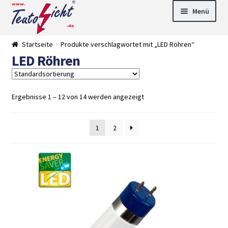
Zur
Springe
Menü
Navigation
zum
springen
Inhalt
► LED Panel
Startseite
Produkte verschlagwortet mit „LED Röhren“
►
LED Röhren
Pflanzenlich
►
t
Downlights
►
Deckenleuch
►
ten
Außenleucht
► LED
Ergebnisse 1 – 12 von 14 werden angezeigt
en
Streifen
► Zubehör
►
Leuchtmittel
►
1
2
Versandarten
► Zahlarten