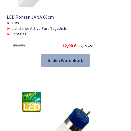
LED Röhren JANA 60cm
►
10W
►
Lichtfarbe Active Pure Tageslicht
►
Echtglas
Ursprünglicher
Aktueller
19,64
€
12,98
€
zzgl. MwSt.
Preis
Preis
war:
ist:
In den Warenkorb
19,64 €
12,98 €.