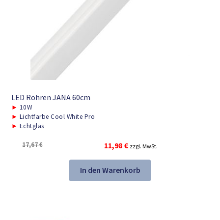
LED Röhren JANA 60cm
►
10W
►
Lichtfarbe Cool White Pro
►
Echtglas
Ursprünglicher
Aktueller
17,67
€
11,98
€
zzgl. MwSt.
Preis
Preis
war:
ist:
In den Warenkorb
17,67 €
11,98 €.