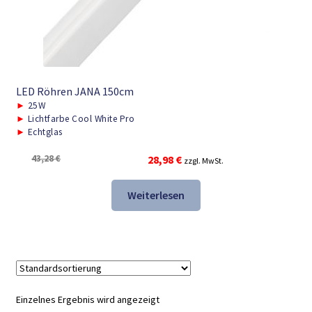
LED Röhren JANA 150cm
►
25W
►
Lichtfarbe Cool White Pro
►
Echtglas
Ursprünglicher
Aktueller
43,28
€
28,98
€
zzgl. MwSt.
Preis
Preis
war:
ist:
Weiterlesen
43,28 €
28,98 €.
Einzelnes Ergebnis wird angezeigt