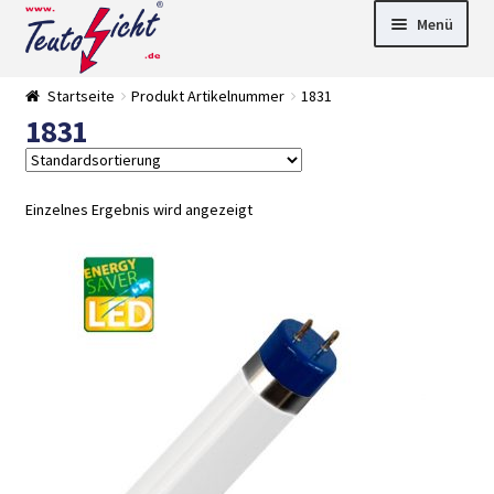
Zur
Springe
Menü
Navigation
zum
springen
Inhalt
► LED Panel
Startseite
Produkt Artikelnummer
1831
►
1831
Pflanzenlich
►
t
Downlights
►
Deckenleuch
►
ten
Außenleucht
► LED
Einzelnes Ergebnis wird angezeigt
en
Streifen
► Zubehör
►
Leuchtmittel
►
Versandarten
► Zahlarten