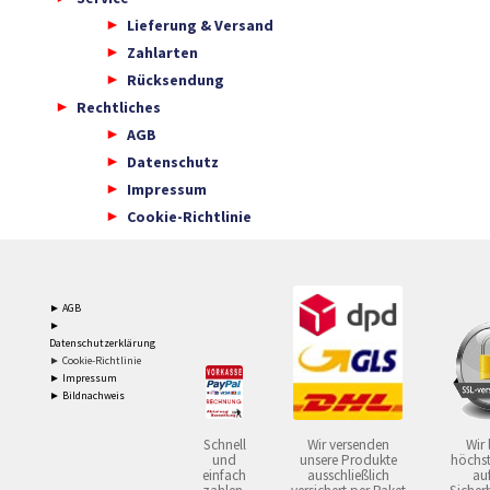
Lieferung & Versand
Zahlarten
Rücksendung
Rechtliches
AGB
Datenschutz
Impressum
Cookie-Richtlinie
► AGB
►
Datenschutzerklärung
► Cookie-Richtlinie
► Impressum
► Bildnachweis
Schnell
Wir versenden
Wir 
und
unsere Produkte
höchst
einfach
ausschließlich
auf