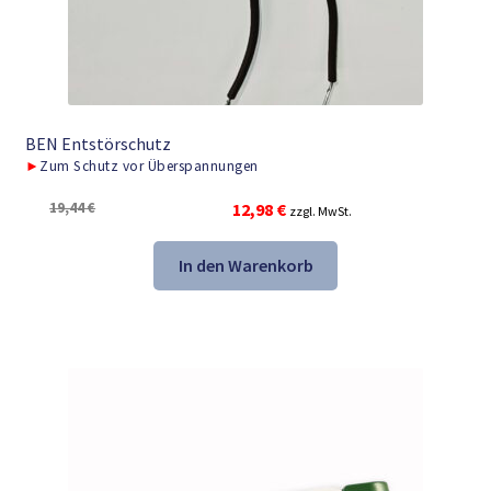
BEN Entstörschutz
►
Zum Schutz vor Überspannungen
Ursprünglicher
Aktueller
19,44
€
12,98
€
zzgl. MwSt.
Preis
Preis
war:
ist:
In den Warenkorb
19,44 €
12,98 €.