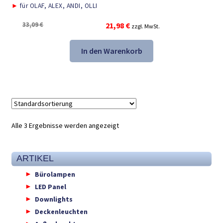
►
für OLAF, ALEX, ANDI, OLLI
Ursprünglicher
Aktueller
33,09
€
21,98
€
zzgl. MwSt.
Preis
Preis
war:
ist:
In den Warenkorb
33,09 €
21,98 €.
Alle 3 Ergebnisse werden angezeigt
ARTIKEL
Bürolampen
LED Panel
Downlights
Deckenleuchten