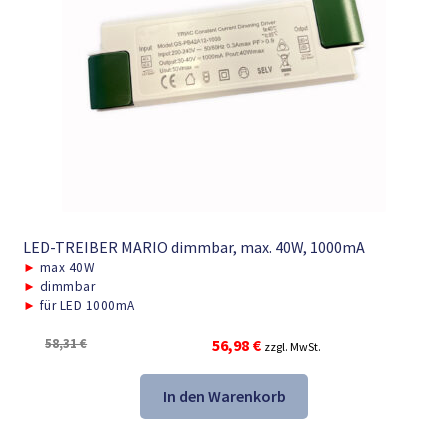
LED-TREIBER MARIO dimmbar, max. 40W, 1000mA
►
max 40W
►
dimmbar
►
für LED 1000mA
Ursprünglicher
Aktueller
58,31
€
56,98
€
zzgl. MwSt.
Preis
Preis
war:
ist:
In den Warenkorb
58,31 €
56,98 €.