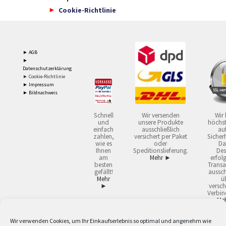
Cookie-Richtlinie
► AGB
►
Datenschutzerklärung
► Cookie-Richtlinie
► Impressum
► Bildnachweis
Schnell
Wir versenden
Wir 
und
unsere Produkte
höchst
einfach
ausschließlich
auf
zahlen,
versichert per Paket
Sicherh
wie es
oder
Da
Ihnen
Speditionslieferung.
Des
am
Mehr ►
erfol
besten
Transa
gefällt!
aussch
Mehr
ü
►
versch
Verbin
Me
Wir verwenden Cookies, um Ihr Einkaufserlebnis so optimal und angenehm wie
2