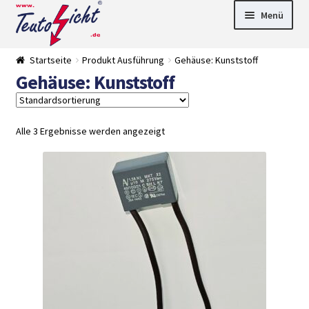
Zur
Springe
Menü
Navigation
zum
springen
Inhalt
► LED Panel
Startseite
Produkt Ausführung
Gehäuse: Kunststoff
►
Gehäuse: Kunststoff
Pflanzenlich
►
t
Downlights
►
Deckenleuch
►
ten
Außenleucht
► LED
Alle 3 Ergebnisse werden angezeigt
en
Streifen
► Zubehör
►
Leuchtmittel
►
Versandarten
► Zahlarten