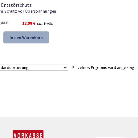
 Entstörschutz
m Schutz vor Überspannungen
Ursprünglicher
Aktueller
,44
€
12,98
€
zzgl. MwSt.
Preis
Preis
war:
ist:
In den Warenkorb
19,44 €
12,98 €.
Einzelnes Ergebnis wird angezeigt