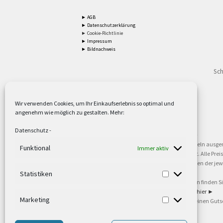
► AGB
► Datenschutzerklärung
► Cookie-Richtlinie
► Impressum
► Bildnachweis
Sch
Wir verwenden Cookies, um Ihr Einkaufserlebnis so optimal und
angenehm wie möglich zu gestalten. Mehr:
2
Lieferzeiten gelten mit Express-24.
Mehr ►
Datenschutz
-
3
Nur für Firmen, Mindestbestellwert: 50,- €.
Mehr ►
5
Versandkostenfrei ab 59,90 € Nettowarenwert. Inseln ausge
Funktional
Immer aktiv
oder gewerblichen Tätigkeit. Kein Verkauf an privat. Alle Pr
sind Warenzeichen oder eingetragene Warenzeichen der jewei
►
Statistiken
6
Weitere Informationen und Zahlungsbedingungen finden S
7
Informationen zu unseren Lieferzeiten finden Sie
hier ►
Marketing
8
Ab 79,- Nettowarenwert. Es gelten unsere allgemeinen Guts
©2002-2021 TEUTO LICHT GmbH