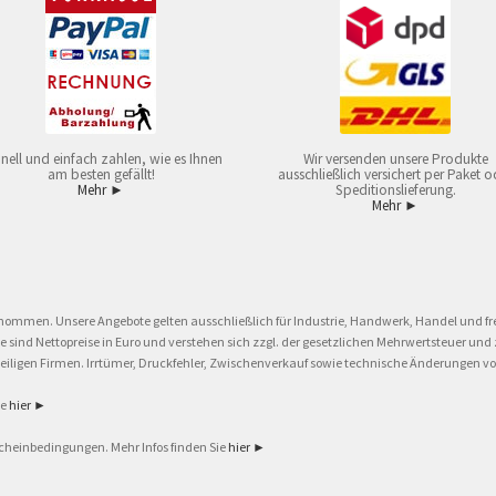
nell und einfach zahlen, wie es Ihnen
Wir versenden unsere Produkte
am besten gefällt!
ausschließlich versichert per Paket o
Mehr ►
Speditionslieferung.
Mehr ►
nommen. Unsere Angebote gelten ausschließlich für Industrie, Handwerk, Handel und fre
eise sind Nettopreise in Euro und verstehen sich zzgl. der gesetzlichen Mehrwertsteuer 
ligen Firmen. Irrtümer, Druckfehler, Zwischenverkauf sowie technische Änderungen vor
ie
hier ►
cheinbedingungen. Mehr Infos finden Sie
hier ►