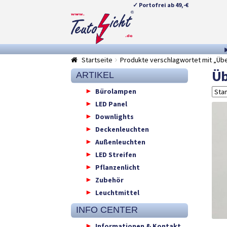
✓ Portofrei ab 49,-€
Zur
Springe
Navigation
zum
springen
Inhalt
Startseite
Produkte verschlagwortet mit „Üb
Üb
ARTIKEL
Bürolampen
LED Panel
Downlights
Deckenleuchten
Außenleuchten
LED Streifen
Pflanzenlicht
Zubehör
Leuchtmittel
INFO CENTER
Informationen & Kontakt