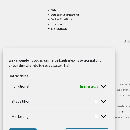
► AGB
► Datenschutzerklärung
► Cookie-Richtlinie
► Impressum
► Bildnachweis
Sch
Wir verwenden Cookies, um Ihr Einkaufserlebnis so optimal und
angenehm wie möglich zu gestalten. Mehr:
2
Lieferzeiten gelten mit Express-24.
Mehr ►
Datenschutz
-
3
Nur für Firmen, Mindestbestellwert: 50,- €.
Mehr ►
5
Versandkostenfrei ab 59,90 € Nettowarenwert. Inseln ausge
Funktional
Immer aktiv
oder gewerblichen Tätigkeit. Kein Verkauf an privat. Alle Pr
sind Warenzeichen oder eingetragene Warenzeichen der jewei
►
Statistiken
6
Weitere Informationen und Zahlungsbedingungen finden S
7
Informationen zu unseren Lieferzeiten finden Sie
hier ►
Marketing
8
Ab 79,- Nettowarenwert. Es gelten unsere allgemeinen Guts
©2002-2021 TEUTO LICHT GmbH