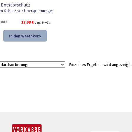
 Entstörschutz
m Schutz vor Überspannungen
Ursprünglicher
Aktueller
,44
€
12,98
€
zzgl. MwSt.
Preis
Preis
war:
ist:
In den Warenkorb
19,44 €
12,98 €.
Einzelnes Ergebnis wird angezeigt