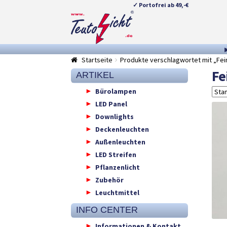
✓ Portofrei ab 49,-€
Zur
Springe
Navigation
zum
springen
Inhalt
Startseite
Produkte verschlagwortet mit „Fei
Fe
ARTIKEL
Bürolampen
LED Panel
Downlights
Deckenleuchten
Außenleuchten
LED Streifen
Pflanzenlicht
Zubehör
Leuchtmittel
INFO CENTER
Informationen & Kontakt