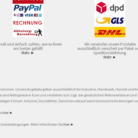
nell und einfach zahlen, wie es Ihnen
Wir versenden unsere Produkte
am besten gefällt!
ausschließlich versichert per Paket o
Mehr ►
Speditionslieferung.
Mehr ►
nommen. Unsere Angebote gelten ausschließlich für Industrie, Handwerk, Handel und fre
eise sind Nettopreise in Euro und verstehen sich zzgl. der gesetzlichen Mehrwertsteuer 
ligen Firmen. Irrtümer, Druckfehler, Zwischenverkauf sowie technische Änderungen vor
ie
hier ►
cheinbedingungen. Mehr Infos finden Sie
hier ►