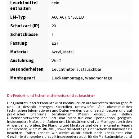
Leuchtmittel
nein
enthalten
LM-Typ
A60,A67,G45,LED
Schutzart (IP)
20
Schutzklasse
I
Fassung
E27
Material
Acryl, Metall
Ausführung
Weiß
Besonderheiten
Leuchtmittel austauschbar
Montageart
Deckenmontage, Wandmontage
Die Produkt- und Sicherheitshinweise sind zu beachten!
Die Qualität unserer Produkte wird kontinuierlich auf höchstem Niveau geprüft
und ist deshalb strengen Kontrollen unterworfen. Alle obenstehenden
technischen Informationen und Daten werden von uns nach bestem und auf
praktischer Erfahrung beruhendem Wissen erstellt. Sie stellen
Durchschnittswerte dar und sind nicht für eine Spezifikation geeignet.
Insbesondere Maße, Lichtfarben und Lichtstärken sind vor Montage durch den
Anwender zu prüfen. Bei Planung und Montage sind die anerkannten Regeln
und Normen, wie z.B: DIN, VDE, sowie die Montage- und Sicherheitshinweise zu
beachten. Daher können wir weder ausdrücklich noch konkludent eine
Gewährleistung geben, dies gilt insbesondere auch für die Marktgängigkeit und