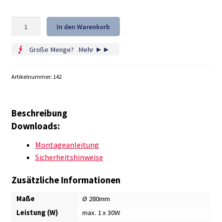
LED
In den Warenkorb
Deckenleuchte
KIRANA
Große Menge?
...
Mehr ►►
Menge
Artikelnummer:
142
Beschreibung
Downloads:
Montageanleitung
Sicherheitshinweise
Zusätzliche Informationen
Maße
Ø 280mm
Leistung (W)
max. 1 x 30W