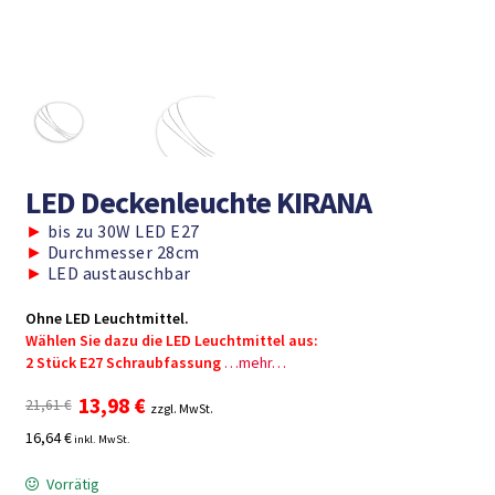
LED Deckenleuchte KIRANA
►
bis zu 30W LED E27
►
Durchmesser 28cm
►
LED austauschbar
Ohne LED Leuchtmittel.
Wählen Sie dazu die LED Leuchtmittel aus:
2 Stück E27 Schraubfassung
…mehr…
Ursprünglicher
Aktueller
13,98
€
21,61
€
zzgl. MwSt.
Preis
Preis
16,64 €
inkl. MwSt.
war:
ist:
21,61 €
13,98 €.
Vorrätig