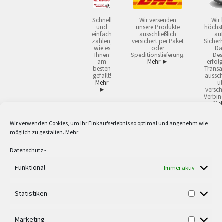
Schnell
Wir versenden
Wir 
und
unsere Produkte
höchst
einfach
ausschließlich
auf
zahlen,
versichert per Paket
Sicherh
wie es
oder
Da
Ihnen
Speditionslieferung.
Des
am
Mehr ►
erfol
besten
Transa
gefällt!
aussch
Mehr
ü
►
versch
Verbin
Me
Wir verwenden Cookies, um Ihr Einkaufserlebnis so optimal und angenehm wie
2
Lieferzeiten gelten mit Express-24.
Mehr ►
möglich zu gestalten. Mehr:
3
Nur für Firmen, Mindestbestellwert: 50,- €.
Mehr ►
5
Versandkostenfrei ab 59,90 € Nettowarenwert. Inseln ausgenommen. Unsere
Datenschutz
-
Angebote gelten ausschließlich für Industrie, Handwerk, Handel und freie
Funktional
Berufe zur Verwendung in der selbständigen, beruflichen oder gewerblichen
Immer aktiv
Tätigkeit. Kein Verkauf an privat. Alle Preise sind Nettopreise in Euro und
verstehen sich zzgl. der gesetzlichen Mehrwertsteuer und zzgl. Versand. Alle
Statistiken
verwendeten Logos und Firmennamen sind Warenzeichen oder eingetragene
Warenzeichen der jeweiligen Firmen. Irrtümer, Druckfehler, Zwischenverkauf
sowie technische Änderungen vorbehalten. Wir liefern ausschließlich zu
Marketing