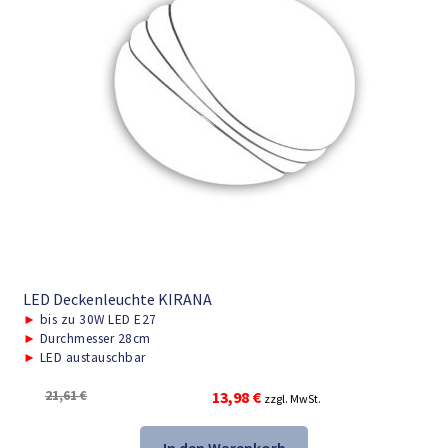
LED Deckenleuchte KIRANA
►
bis zu 30W LED E27
►
Durchmesser 28cm
►
LED austauschbar
Ursprünglicher
Aktueller
21,61
€
13,98
€
zzgl. MwSt.
Preis
Preis
war:
ist: