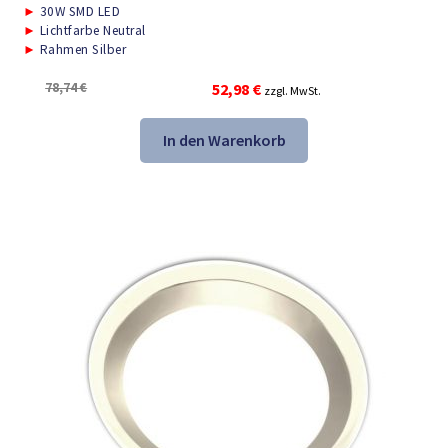
►
30W SMD LED
►
Lichtfarbe Neutral
►
Rahmen Silber
Ursprünglicher
Aktueller
78,74
€
52,98
€
zzgl. MwSt.
Preis
Preis
war:
ist:
In den Warenkorb
78,74 €
52,98 €.