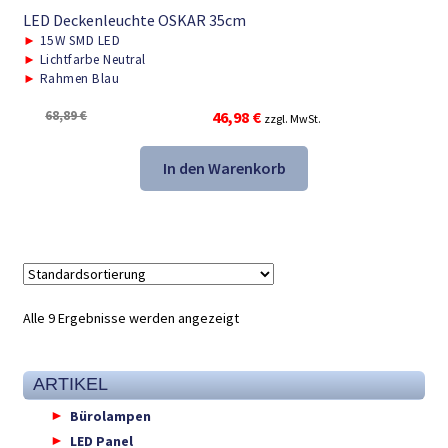
LED Deckenleuchte OSKAR 35cm
►
15W SMD LED
►
Lichtfarbe Neutral
►
Rahmen Blau
Ursprünglicher
Aktueller
68,89
€
46,98
€
zzgl. MwSt.
Preis
Preis
war:
ist:
In den Warenkorb
68,89 €
46,98 €.
Alle 9 Ergebnisse werden angezeigt
ARTIKEL
Bürolampen
LED Panel