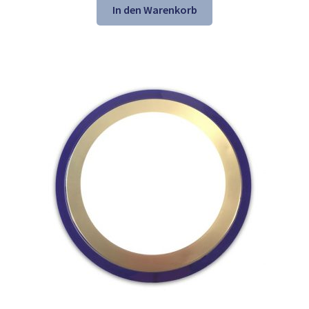
war:
ist:
In den Warenkorb
21,61 €
13,98 €.