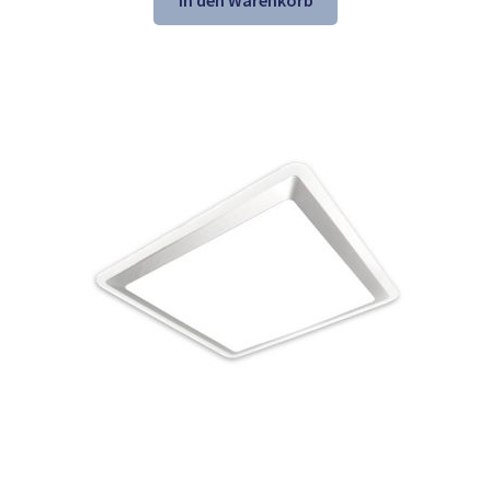
In den Warenkorb
21,61 €
13,98 €.