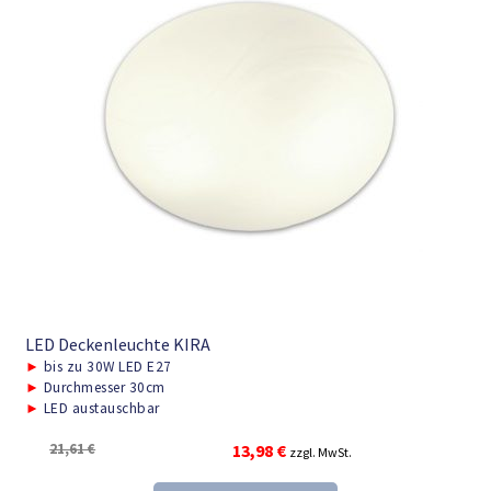
LED Deckenleuchte KIRA
►
bis zu 30W LED E27
►
Durchmesser 30cm
►
LED austauschbar
Ursprünglicher
Aktueller
21,61
€
13,98
€
zzgl. MwSt.
Preis
Preis