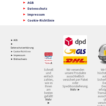
AGB
Datenschutz
Impressum
Cookie-Richtlinie
► AGB
►
Datenschutzerklärung
► Cookie-Richtlinie
► Impressum
► Bildnachweis
Schnell
Wir versenden
Wir 
und
unsere Produkte
höchst
einfach
ausschließlich
auf
zahlen,
versichert per Paket
Sicherh
wie es
oder
Da
Ihnen
Speditionslieferung.
Des
am
Mehr ►
erfol
besten
Transa
gefällt!
aussch
Mehr
ü
►
versch