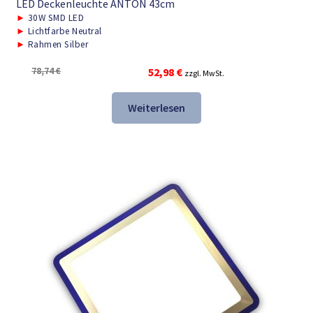
LED Deckenleuchte ANTON 43cm
►
30W SMD LED
►
Lichtfarbe Neutral
►
Rahmen Silber
Ursprünglicher
Aktueller
78,74
€
52,98
€
zzgl. MwSt.
Preis
Preis
war:
ist:
Weiterlesen
78,74 €
52,98 €.