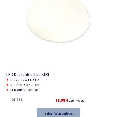
LED Deckenleuchte KIRI
►
bis zu 30W LED E27
►
Durchmesser 30cm
►
LED austauschbar
Ursprünglicher
Aktueller
21,61
€
13,98
€
zzgl. MwSt.
Preis
Preis
war:
ist:
In den Warenkorb