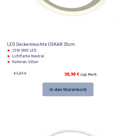
LED Deckenleuchte OSKAR 35cm
►
15W SMD LED
►
Lichtfarbe Neutral
►
Rahmen Silber
Ursprünglicher
Aktueller
57,07
€
38,98
€
zzgl. MwSt.
Preis
Preis
war:
ist:
In den Warenkorb
57,07 €
38,98 €.