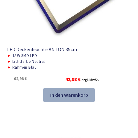
LED Deckenleuchte ANTON 35cm
►
15W SMD LED
►
Lichtfarbe Neutral
►
Rahmen Blau
Ursprünglicher
Aktueller
62,98
€
42,98
€
zzgl. MwSt.
Preis
Preis
war:
ist:
In den Warenkorb
62,98 €
42,98 €.