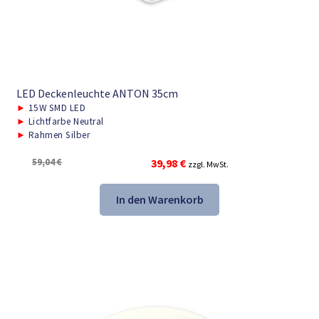
LED Deckenleuchte ANTON 35cm
►
15W SMD LED
►
Lichtfarbe Neutral
►
Rahmen Silber
Ursprünglicher
Aktueller
59,04
€
39,98
€
zzgl. MwSt.
Preis
Preis
war:
ist:
In den Warenkorb
59,04 €
39,98 €.