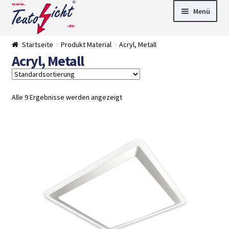
Zur
Springe
Menü
Navigation
zum
springen
Inhalt
► LED Panel
Startseite
Produkt Material
Acryl, Metall
►
Acryl, Metall
Pflanzenlich
►
t
Downlights
►
Deckenleuch
►
ten
Außenleucht
► LED
Alle 9 Ergebnisse werden angezeigt
en
Streifen
► Zubehör
►
Leuchtmittel
►
Versandarten
► Zahlarten