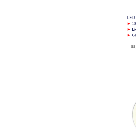
LED
►
1
►
Li
►
Ge
55