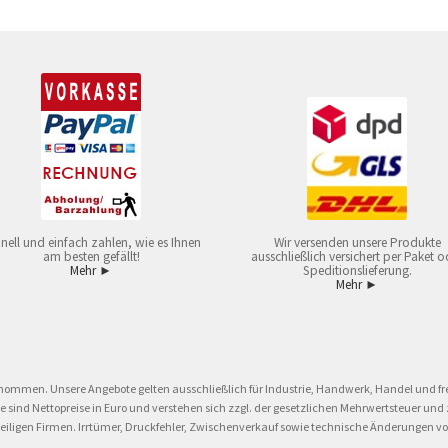
nell und einfach zahlen, wie es Ihnen
Wir versenden unsere Produkte
am besten gefällt!
ausschließlich versichert per Paket o
Mehr ►
Speditionslieferung.
Mehr ►
nommen. Unsere Angebote gelten ausschließlich für Industrie, Handwerk, Handel und fre
eise sind Nettopreise in Euro und verstehen sich zzgl. der gesetzlichen Mehrwertsteuer 
ligen Firmen. Irrtümer, Druckfehler, Zwischenverkauf sowie technische Änderungen vor