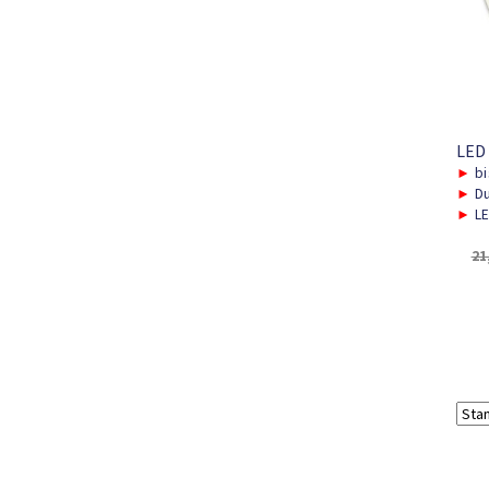
LED
►
bi
►
Du
►
LE
21