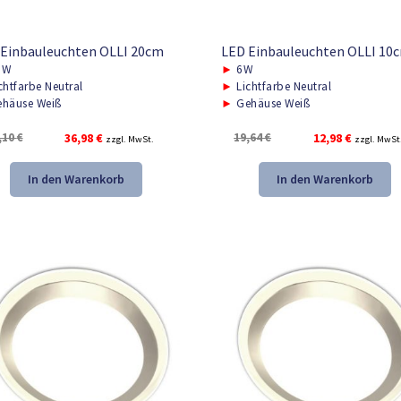
 Einbauleuchten OLLI 20cm
LED Einbauleuchten OLLI 10
8W
►
6W
chtfarbe Neutral
►
Lichtfarbe Neutral
häuse Weiß
►
Gehäuse Weiß
Ursprünglicher
Aktueller
Ursprünglicher
Aktueller
,10
€
36,98
€
19,64
€
12,98
€
zzgl. MwSt.
zzgl. MwSt
Preis
Preis
Preis
Preis
war:
ist:
war:
ist:
In den Warenkorb
In den Warenkorb
55,10 €
36,98 €.
19,64 €
12,98 €.