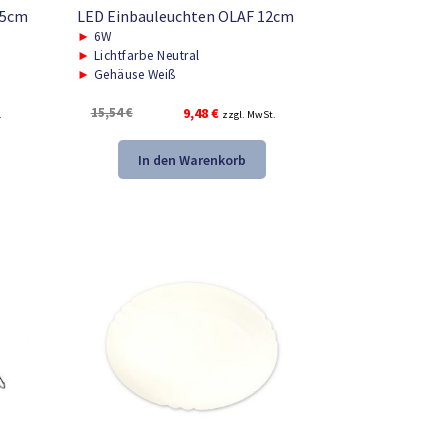
,5cm
LED Einbauleuchten OLAF 12cm
►
6W
►
Lichtfarbe Neutral
►
Gehäuse Weiß
Ursprünglicher
Aktueller
15,54
€
9,48
€
.
zzgl. MwSt.
Preis
Preis
war:
ist:
In den Warenkorb
15,54 €
9,48 €.