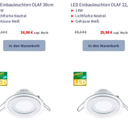
 Einbauleuchten OLAF 30cm
LED Einbauleuchten OLAF 22
4W
►
18W
chtfarbe Neutral
►
Lichtfarbe Neutral
häuse Weiß
►
Gehäuse Weiß
Ursprünglicher
Aktueller
Ursprünglicher
Aktueller
,10
€
36,98
€
39,34
€
25,98
€
zzgl. MwSt.
zzgl. MwSt
Preis
Preis
Preis
Preis
war:
ist:
war:
ist:
In den Warenkorb
In den Warenkorb
55,10 €
36,98 €.
39,34 €
25,98 €.