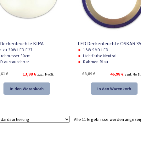
 Deckenleuchte KIRA
LED Deckenleuchte OSKAR 3
s zu 30W LED E27
►
15W SMD LED
rchmesser 30cm
►
Lichtfarbe Neutral
D austauschbar
►
Rahmen Blau
Ursprünglicher
Aktueller
Ursprünglicher
Aktueller
,61
€
13,98
€
68,89
€
46,98
€
zzgl. MwSt.
zzgl. MwSt
Preis
Preis
Preis
Preis
war:
ist:
war:
ist:
In den Warenkorb
In den Warenkorb
21,61 €
13,98 €.
68,89 €
46,98 €.
Alle 11 Ergebnisse werden angezei