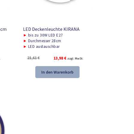
5cm
LED Deckenleuchte KIRANA
►
bis zu 30W LED E27
►
Durchmesser 28cm
►
LED austauschbar
Ursprünglicher
Aktueller
21,61
€
13,98
€
.
zzgl. MwSt.
Preis
Preis
war:
ist:
In den Warenkorb
21,61 €
13,98 €.