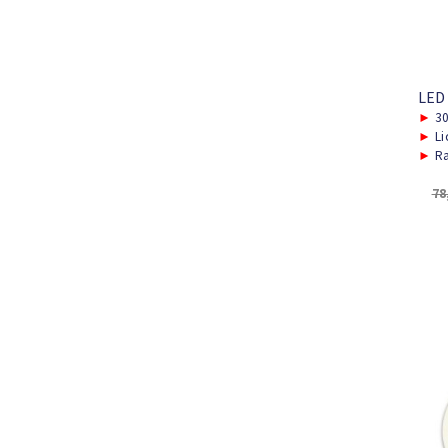
LED
►
30
►
Li
►
Ra
78