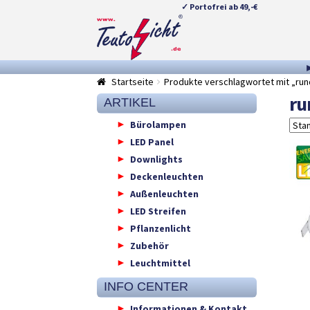
✓ Portofrei ab 49,-€
Zur
Springe
Navigation
zum
springen
Inhalt
Startseite
Produkte verschlagwortet mit „run
ru
ARTIKEL
Bürolampen
LED Panel
Downlights
Deckenleuchten
Außenleuchten
LED Streifen
Pflanzenlicht
Zubehör
Leuchtmittel
INFO CENTER
Informationen & Kontakt