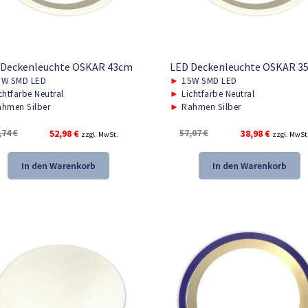
 Deckenleuchte OSKAR 43cm
LED Deckenleuchte OSKAR 3
W SMD LED
►
15W SMD LED
chtfarbe Neutral
►
Lichtfarbe Neutral
hmen Silber
►
Rahmen Silber
Ursprünglicher
Aktueller
Ursprünglicher
Aktueller
,74
€
52,98
€
57,07
€
38,98
€
zzgl. MwSt.
zzgl. MwSt
Preis
Preis
Preis
Preis
war:
ist:
war:
ist:
In den Warenkorb
In den Warenkorb
78,74 €
52,98 €.
57,07 €
38,98 €.