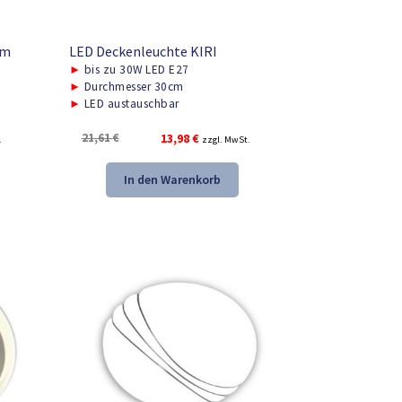
cm
LED Deckenleuchte KIRI
►
bis zu 30W LED E27
►
Durchmesser 30cm
►
LED austauschbar
Ursprünglicher
Aktueller
21,61
€
13,98
€
.
zzgl. MwSt.
Preis
Preis
war:
ist:
In den Warenkorb
21,61 €
13,98 €.