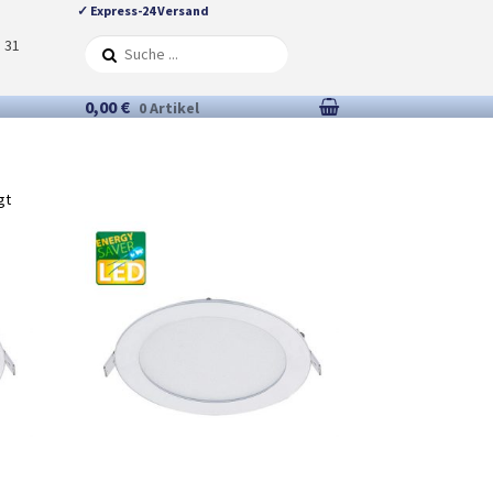
✓ Express-24 Versand
5 31
0,00 €
0 Artikel
gt