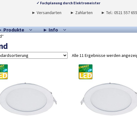
✓ Fachplanung durch Elektromeister
► Versandarten
► Zahlarten
► Tel.: 0521 557 65
► Produkte
► Info
d“
nd
Alle 11 Ergebnisse werden angezei