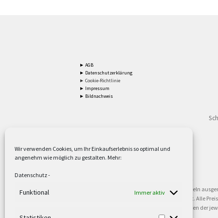
► AGB
► Datenschutzerklärung
► Cookie-Richtlinie
► Impressum
► Bildnachweis
Sch
Wir verwenden Cookies, um Ihr Einkaufserlebnis so optimal und
angenehm wie möglich zu gestalten. Mehr:
2
Lieferzeiten gelten mit Express-24.
Mehr ►
Datenschutz
-
3
Nur für Firmen, Mindestbestellwert: 50,- €.
Mehr ►
5
Versandkostenfrei ab 59,90 € Nettowarenwert. Inseln ausge
Funktional
Immer aktiv
oder gewerblichen Tätigkeit. Kein Verkauf an privat. Alle Pr
sind Warenzeichen oder eingetragene Warenzeichen der jewei
Statistiken
►