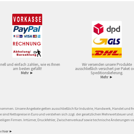
nell und einfach zahlen, wie es Ihnen
Wir versenden unsere Produkte
am besten gefällt!
ausschließlich versichert per Paket o
Mehr ►
Speditionslieferung.
Mehr ►
nommen. Unsere Angebote gelten ausschließlich für Industrie, Handwerk, Handel und fre
eise sind Nettopreise in Euro und verstehen sich zzgl. der gesetzlichen Mehrwertsteuer 
ligen Firmen. Irrtümer, Druckfehler, Zwischenverkauf sowie technische Änderungen vor
ie
hier ►