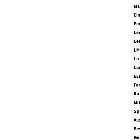
Ma
Ei
Ei
Le
Le
LM
Li
Lu
EE
Fa
Ra
Mi
Sp
Au
Be
Ge