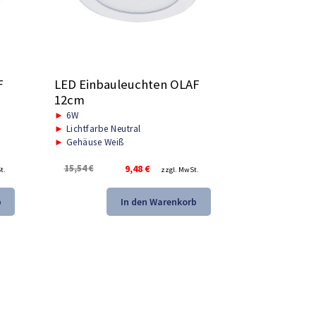
F
LED Einbauleuchten OLAF
12cm
►
6W
►
Lichtfarbe Neutral
►
Gehäuse Weiß
r
Ursprünglicher
Aktueller
15,54
€
9,48
€
t.
zzgl. MwSt.
Preis
Preis
war:
ist:
b
In den Warenkorb
15,54 €
9,48 €.