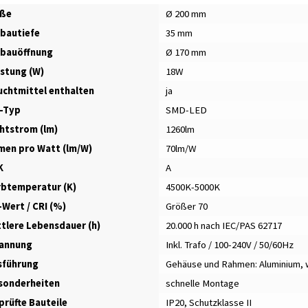
ße
Ø 200 mm
nbautiefe
35 mm
nbauöffnung
Ø 170 mm
istung (W)
18W
uchtmittel enthalten
ja
-Typ
SMD-LED
chtstrom (lm)
1260lm
men pro Watt (lm/W)
70lm/W
K
A
rbtemperatur (K)
4500K-5000K
-Wert / CRI (%)
Größer 70
ttlere Lebensdauer (h)
20.000 h nach IEC/PAS 62717
annung
Inkl. Trafo / 100-240V / 50/60Hz
sführung
Gehäuse und Rahmen: Aluminium, w
sonderheiten
schnelle Montage
prüfte Bauteile
IP20, Schutzklasse II