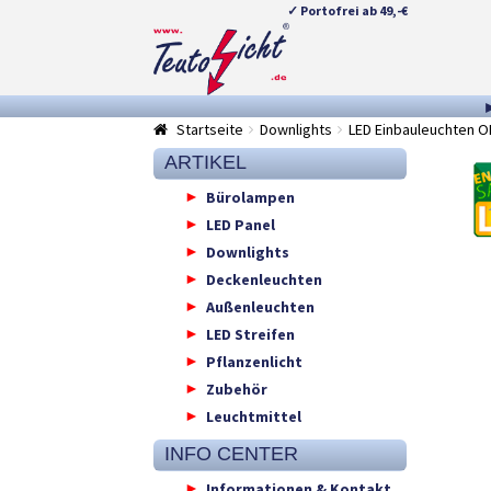
✓ Portofrei ab 49,-€
Zur
Springe
Navigation
zum
springen
Inhalt
Startseite
Downlights
LED Einbauleuchten O
ARTIKEL
Bürolampen
LED Panel
Downlights
Deckenleuchten
Außenleuchten
LED Streifen
Pflanzenlicht
Zubehör
Leuchtmittel
INFO CENTER
Informationen & Kontakt