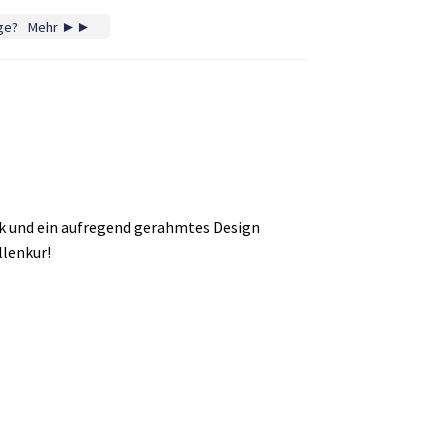
ge?
...
Mehr ►►
k und ein aufregend gerahmtes Design
lenkur!