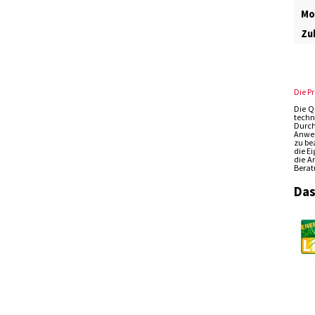
Mo
Zub
Die P
Die Q
techn
Durch
Anwen
zu be
die E
die A
Berat
Das