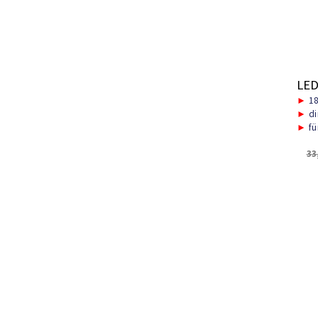
LED
►
18
►
di
►
fü
33