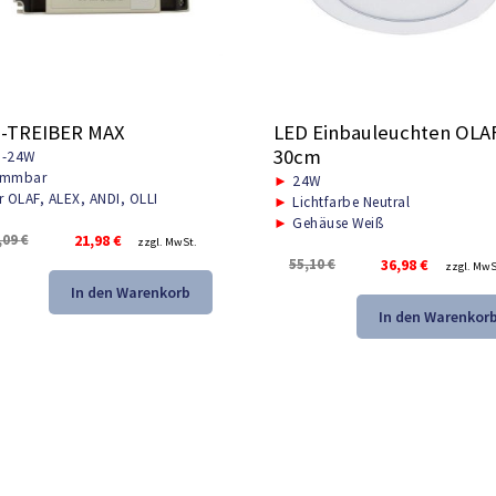
-TREIBER MAX
LED Einbauleuchten OLA
30cm
-24W
mmbar
►
24W
r OLAF, ALEX, ANDI, OLLI
►
Lichtfarbe Neutral
►
Gehäuse Weiß
Ursprünglicher
Aktueller
,09
€
21,98
€
zzgl. MwSt.
Preis
Preis
Ursprünglicher
Aktuelle
55,10
€
36,98
€
zzgl. MwS
war:
ist:
Preis
Preis
In den Warenkorb
33,09 €
21,98 €.
war:
ist:
In den Warenkor
55,10 €
36,98 €.