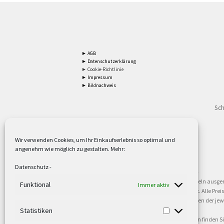
► AGB
► Datenschutzerklärung
► Cookie-Richtlinie
► Impressum
► Bildnachweis
Sch
Wir verwenden Cookies, um Ihr Einkaufserlebnis so optimal und
angenehm wie möglich zu gestalten. Mehr:
2
Lieferzeiten gelten mit Express-24.
Mehr ►
Datenschutz
-
3
Nur für Firmen, Mindestbestellwert: 50,- €.
Mehr ►
5
Versandkostenfrei ab 59,90 € Nettowarenwert. Inseln ausge
Funktional
Immer aktiv
oder gewerblichen Tätigkeit. Kein Verkauf an privat. Alle Pr
sind Warenzeichen oder eingetragene Warenzeichen der jewei
►
Statistiken
6
Weitere Informationen und Zahlungsbedingungen finden S