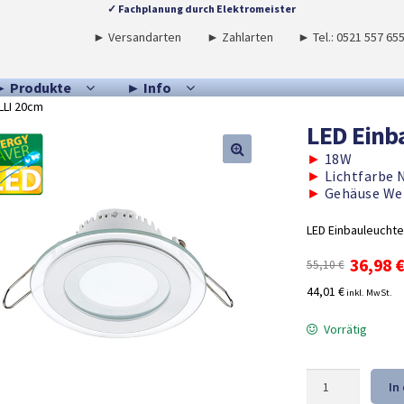
✓ Fachplanung durch Elektromeister
► Versandarten
► Zahlarten
► Tel.: 0521 557 65
► Produkte
► Info
LLI 20cm
LED Einb
►
18W
►
Lichtfarbe 
►
Gehäuse We
LED Einbauleuchte
Ursprü
36,98
55,10
€
Preis
44,01 €
inkl. MwSt.
war:
55,10 €
Vorrätig
LED
In
Einbauleuchten