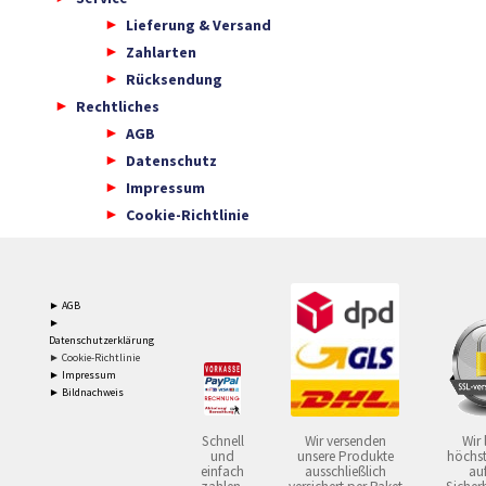
Lieferung & Versand
Zahlarten
Rücksendung
Rechtliches
AGB
Datenschutz
Impressum
Cookie-Richtlinie
► AGB
►
Datenschutzerklärung
► Cookie-Richtlinie
► Impressum
► Bildnachweis
Schnell
Wir versenden
Wir 
und
unsere Produkte
höchst
einfach
ausschließlich
auf