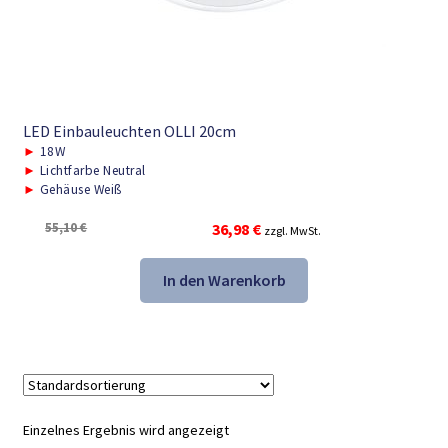
LED Einbauleuchten OLLI 20cm
►
18W
►
Lichtfarbe Neutral
►
Gehäuse Weiß
Ursprünglicher
Aktueller
55,10
€
36,98
€
zzgl. MwSt.
Preis
Preis
war:
ist:
In den Warenkorb
55,10 €
36,98 €.
Einzelnes Ergebnis wird angezeigt