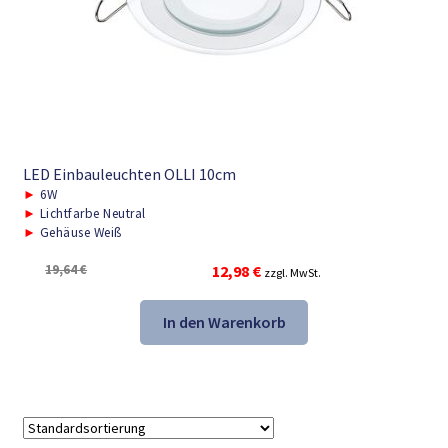
LED Einbauleuchten OLLI 10cm
►
6W
►
Lichtfarbe Neutral
►
Gehäuse Weiß
Ursprünglicher
Aktueller
19,64
€
12,98
€
zzgl. MwSt.
Preis
Preis
war:
ist:
In den Warenkorb
19,64 €
12,98 €.