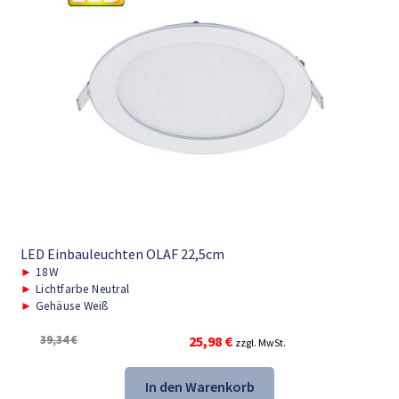
LED Einbauleuchten OLAF 22,5cm
►
18W
►
Lichtfarbe Neutral
►
Gehäuse Weiß
Ursprünglicher
Aktueller
39,34
€
25,98
€
zzgl. MwSt.
Preis
Preis
war:
ist:
In den Warenkorb