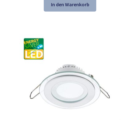
war:
ist:
In den Warenkorb
21,61 €
13,98 €.