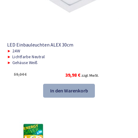
LED Einbauleuchten ALEX 30cm
►
24W
►
Lichtfarbe Neutral
►
Gehäuse Weiß
Ursprünglicher
Aktueller
59,04
€
39,98
€
zzgl. MwSt.
Preis
Preis
war:
ist:
In den Warenkorb
59,04 €
39,98 €.