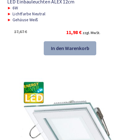
LED Einbauleuchten ALEX 12cm
►
6W
►
Lichtfarbe Neutral
►
Gehäuse Weiß
Ursprünglicher
Aktueller
17,67
€
11,98
€
zzgl. MwSt.
Preis
Preis
war:
ist:
In den Warenkorb
17,67 €
11,98 €.