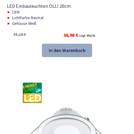
LED Einbauleuchten OLLI 20cm
►
18W
►
Lichtfarbe Neutral
►
Gehäuse Weiß
Ursprünglicher
Aktueller
55,10
€
36,98
€
zzgl. MwSt.
Preis
Preis
war:
ist:
In den Warenkorb
55,10 €
36,98 €.