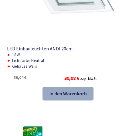
LED Einbauleuchten ANDI 20cm
►
18W
►
Lichtfarbe Neutral
►
Gehäuse Weiß
Ursprünglicher
Aktueller
59,04
€
39,98
€
zzgl. MwSt.
Preis
Preis
war:
ist:
In den Warenkorb
59,04 €
39,98 €.