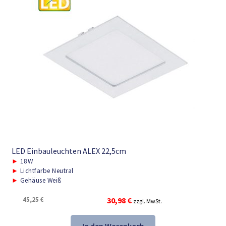
LED Einbauleuchten ALEX 22,5cm
►
18W
►
Lichtfarbe Neutral
►
Gehäuse Weiß
Ursprünglicher
Aktueller
45,25
€
30,98
€
zzgl. MwSt.
Preis
Preis
war:
ist: