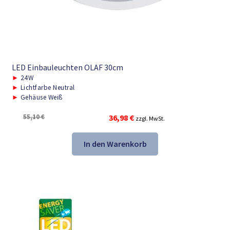
LED Einbauleuchten OLAF 30cm
►
24W
►
Lichtfarbe Neutral
►
Gehäuse Weiß
Ursprünglicher
Aktueller
55,10
€
36,98
€
zzgl. MwSt.
Preis
Preis
war:
ist:
In den Warenkorb
55,10 €
36,98 €.