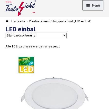
Zur
Springe
Menü
Navigation
zum
springen
Inhalt
► LED Panel
Startseite
Produkte verschlagwortet mit „LED einbal“
►
LED einbal
Pflanzenlich
►
t
Downlights
►
Deckenleuch
►
ten
Außenleucht
► LED
Alle 10 Ergebnisse werden angezeigt
en
Streifen
► Zubehör
►
Leuchtmittel
►
Versandarten
► Zahlarten