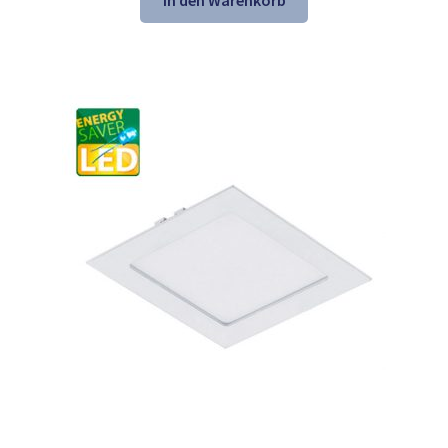
In den Warenkorb
45,25 €
30,98 €.