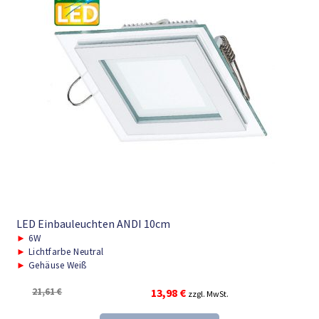
LED Einbauleuchten ANDI 10cm
►
6W
►
Lichtfarbe Neutral
►
Gehäuse Weiß
Ursprünglicher
Aktueller
21,61
€
13,98
€
zzgl. MwSt.
Preis
Preis